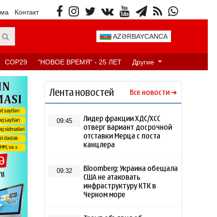
ама
Контакт
AZƏRBAYCANCA
COP29
"НОВОЕ ВРЕМЯ" - 25 ЛЕТ
Другие
Лента новостей
Все новости
Лидер фракции ХДС/ХСС
09:45
отверг вариант досрочной
отставки Мерца с поста
канцлера
Bloomberg: Украина обещала
09:32
США не атаковать
инфраструктуру КТК в
Черном море