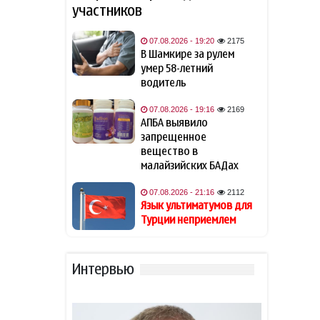
участников
Названа страна, ставшая
21:18
крупнейшим поставщиком
07.08.2026 - 19:20
2175
авиационного топлива в
В Шамкире за рулем
Европу
умер 58-летний
водитель
Язык ультиматумов для
21:16
07.08.2026 - 19:16
2169
Турции неприемлем
АПБА выявило
запрещенное
Вашингтонский меморандум:
вещество в
21:16
год новой эпохи Южного
малайзийских БАДах
Кавказа
07.08.2026 - 21:16
2112
Язык ультиматумов для
Врач назвала главную пользу
20:48
Турции неприемлем
кабачков
Футболисту сборной Англии
20:28
Интервью
Тоуни предъявили
обвинение в нападении в
ночном клубе