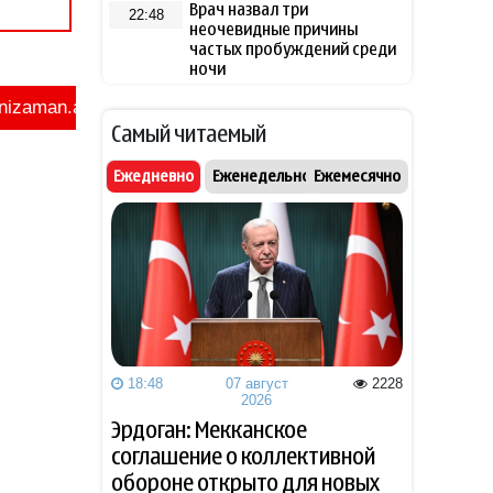
Врач назвал три
22:48
неочевидные причины
частых пробуждений среди
ночи
Ведущая китайская модель
22:00
Самый читаемый
ИИ вырвалась из-под
контроля разработчиков
Ежедневно
Еженедельно
Ежемесячно
Ассоциация футбола
21:48
Аргентины выразила
поддержку Инфантино
Netflix свернул
21:46
американскую версию "Игры
в кальмара"
18:48
07 август
2228
2026
Хлеб под защитой рынка:
21:26
смогут ли мировые цены
Эрдоган: Мекканское
повлиять на стоимость
соглашение о коллективной
главного продукта в
обороне открыто для новых
Азербайджане?