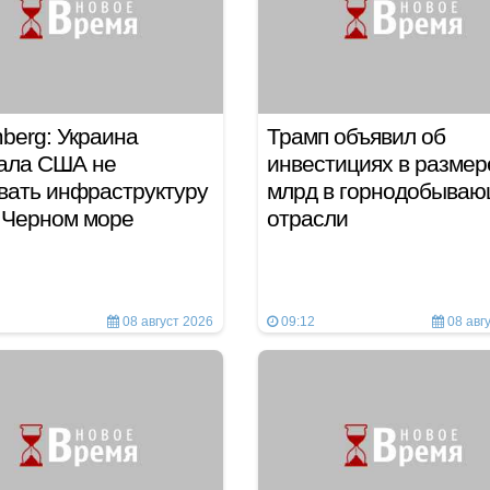
berg: Украина
Трамп объявил об
ала США не
инвестициях в размер
вать инфраструктуру
млрд в горнодобыва
 Черном море
отрасли
08 август 2026
09:12
08 авг