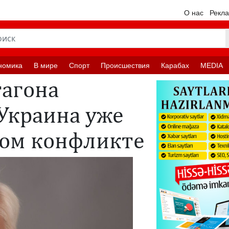
О нас
Рекл
номика
В мире
Спорт
Происшествия
Карабах
MEDIA
тагона
Украина уже
ном конфликте