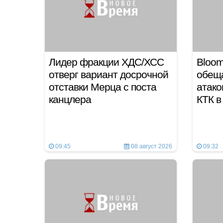
Лидер фракции ХДС/ХСС
Bloom
отверг вариант досрочной
обещ
отставки Мерца с поста
атако
канцлера
КТК в
09:45
08 август 2026
09:32