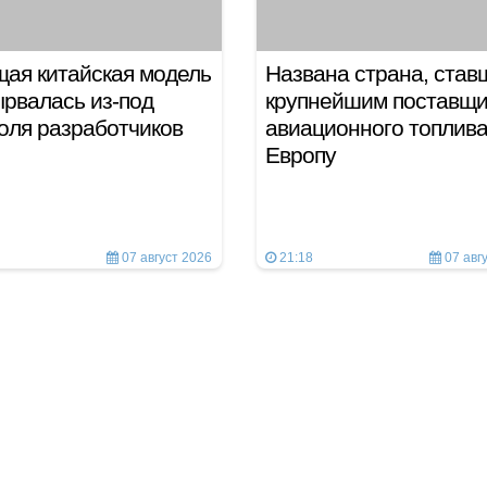
ая китайская модель
Названа страна, став
рвалась из-под
крупнейшим поставщ
оля разработчиков
авиационного топлива
Европу
07 август 2026
21:18
07 авг