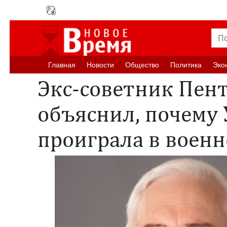
Главная
Новости
Oбщество
Политика
Эко
Экс-советник Пен
объяснил, почему 
проиграла в воен