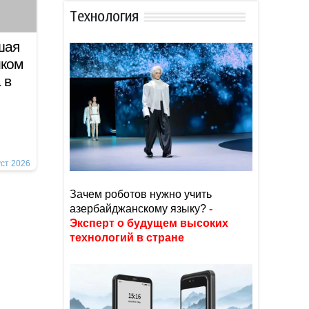
Тexнoлoгия
шая
иком
 в
уст 2026
Зачем роботов нужно учить
азербайджанскому языку?
-
Эксперт о будущем высоких
технологий в стране