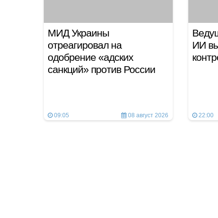
МИД Украины
Ведущ
отреагировал на
ИИ вы
одобрение «адских
контр
санкций» против России
09:05
08 август 2026
22:00