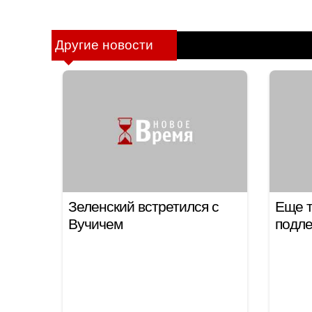
Другие новости
Зеленский встретился с
Еще т
Вучичем
подле