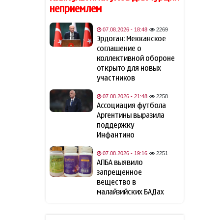
отверг вариант досрочной
неприемлем
отставки Мерца с поста
канцлера
07.08.2026 - 18:48
2269
Эрдоган: Мекканское
Bloomberg: Украина обещала
соглашение о
09:32
США не атаковать
коллективной обороне
инфраструктуру КТК в
открыто для новых
Черном море
участников
07.08.2026 - 21:48
2258
Трамп объявил об
09:12
Ассоциация футбола
инвестициях в размере $3
Аргентины выразила
млрд в горнодобывающей
отрасли
поддержку
Инфантино
МИД Украины отреагировал
09:05
07.08.2026 - 19:16
2251
на одобрение «адских
АПБА выявило
санкций» против России
запрещенное
вещество в
Азербайджан вновь
малайзийских БАДах
09:01
подтвердил полную
поддержку мирного
урегулирования конфликта в