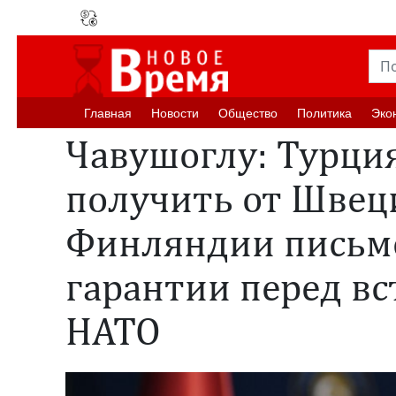
Главная
Новости
Oбщество
Политика
Эко
Чавушоглу: Турция
получить от Швец
Финляндии письм
гарантии перед в
НАТО