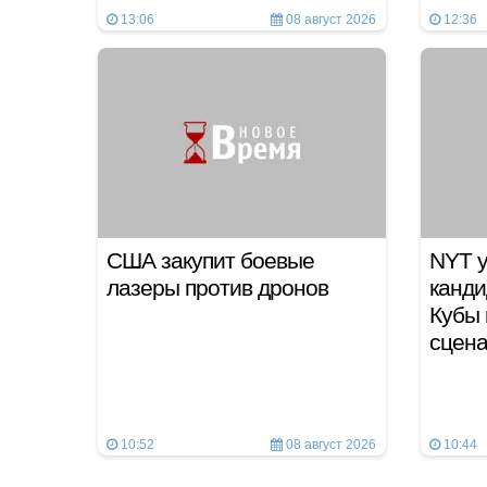
13:06
08 август 2026
12:36
США закупит боевые
NYT у
лазеры против дронов
канди
Кубы 
сцен
10:52
08 август 2026
10:44