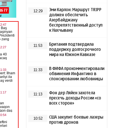
Эми Карлон: Маршрут TRIPP
12:29
должен обеспечить
Азербайджану
беспрепятственный доступ
к Нахчывану
Британия подтвердила
11:53
поддержку долгосрочного
мира на Южном Кавказе
В ФИФА прокомментировали
11:33
обвинения Инфантино в
спонсировании любовницы
Фон дер Ляйен захотела
11:13
пресечь доходы России «со
всех сторон»
США закупит боевые лазеры
10:52
против дронов