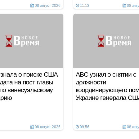
08 август 2026
11:13
08 авг
знала о поиске США
ABC узнал о снятии с
дата на пост главы
должности
по венесуэльскому
координирующего по
арию
Украине генерала СШ
08 август 2026
09:56
08 авг