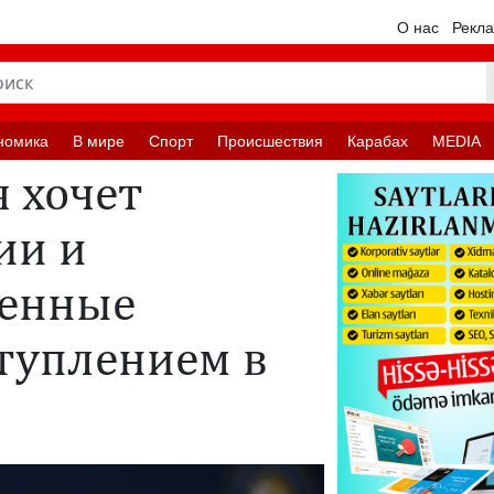
О нас
Рекл
номика
В мире
Спорт
Происшествия
Карабах
MEDIA
 хочет
ии и
енные
ступлением в