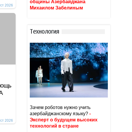
общины Азербайджана
уст 2026
Михаилом Забелиным
Тexнoлoгия
мощь
А
Зачем роботов нужно учить
азербайджанскому языку?
-
Эксперт о будущем высоких
уст 2026
технологий в стране