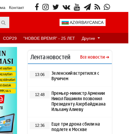
ама
Контакт
AZƏRBAYCANCA
COP29
"НОВОЕ ВРЕМЯ" - 25 ЛЕТ
Другие
Лента новостей
Все новости
Зеленский встретился с
13:06
Вучичем
Премьер-министр Армении
12:48
Никол Пашинян позвонил
Президенту Азербайджана
Ильхаму Алиеву
Еще три дрона сбили на
12:36
подлете к Москве