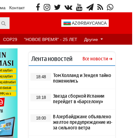
ама
Контакт
AZƏRBAYCANCA
COP29
"НОВОЕ ВРЕМЯ" - 25 ЛЕТ
Другие
Лента новостей
Все новости
Том Холланд и Зендея тайно
18:48
поженились
Звезда сборной Испании
18:18
перейдет в «Барселону»
В Азербайджане объявлено
18:00
желтое предупреждение из-
за сильного ветра