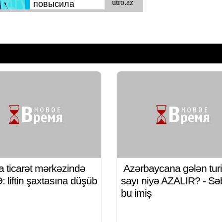
a ticarət mərkəzində
Azərbaycana gələn turi
 liftin şaxtasına düşüb
sayı niyə AZALIR? - S
bu imiş