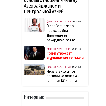
основы отношений между
Азербайджаном и
Захарова обвинила
15:02
Центральной Азией
Навроцкого в «клинической
русофобии» после фразы о
06.08.2026 - 22:48
2969
«москалях»
"Реал" объявил о
переходе Яна
NTV: Турция, Саудовская
14:51
Диоманде за
Аравия и Пакистан
рекордную сумму
объединились в военный
альянс
06.08.2026 - 21:28
2576
Трамп угрожает
журналистам тюрьмой
Навроцкий высказался о
14:41
поддержке Украины: «Там,
где бьют москаля, Польша
06.08.2026 - 19:34
2293
помогает»
Из-за атак хуситов
погибли не менее 45
военных ВС Йемена
Трамп: Иран хочет достичь
14:31
соглашения
Интервью
Трамп считает Хабиба
14:14
Нурмагомедова своим