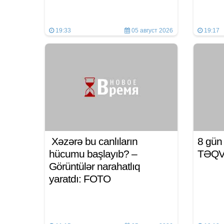
19:33
05 август 2026
19:17
Xəzərə bu canlıların
8 gü
hücumu başlayıb? –
TƏQ
Görüntülər narahatlıq
yaratdı: FOTO