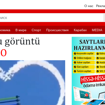
О нас
Рекл
номика
В мире
Спорт
Происшествия
Карабах
MEDIA
u görüntü
EO