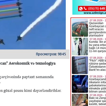
Просмотров: 9845
can" Aerokosmik və texnologiya
 çərçivəsində paytaxt səmasında
.
 ən gözəl şousu kimi dəyərləndiriblər.