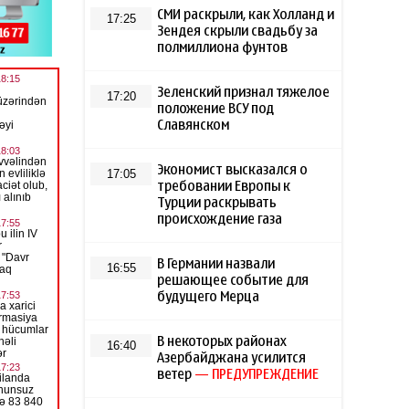
СМИ раскрыли, как Холланд и
17:25
Зендея скрыли свадьбу за
полмиллиона фунтов
Зеленский признал тяжелое
17:20
положение ВСУ под
Славянском
Экономист высказался о
17:05
требовании Европы к
Турции раскрывать
происхождение газа
В Германии назвали
16:55
решающее событие для
будущего Мерца
В некоторых районах
16:40
Азербайджана усилится
ветер
— ПРЕДУПРЕЖДЕНИЕ