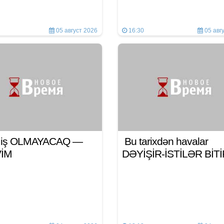
05 август 2026
16:30
05 авг
n iş OLMAYACAQ —
Bu tarixdən havalar
VİM
DƏYİŞİR-İSTİLƏR BİT