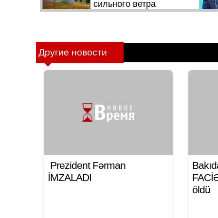
Другие новости
Prezident Fərman
Bakıd
İMZALADI
FACİƏ:
öldü