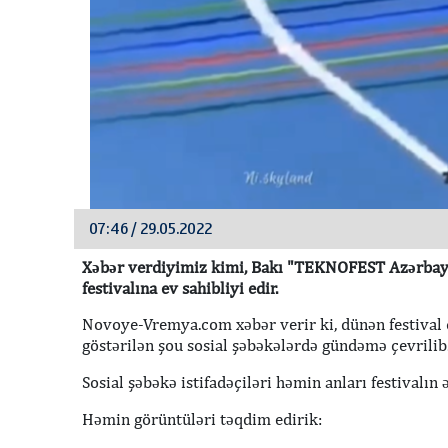
07:46 / 29.05.2022
Xəbər verdiyimiz kimi, Bakı "TEKNOFEST Azərbay
festivalına ev sahibliyi edir.
Novoye-Vremya.com xəbər verir ki, dünən festival
göstərilən şou sosial şəbəkələrdə gündəmə çevrilib
Sosial şəbəkə istifadəçiləri həmin anları festivalın
Həmin görüntüləri təqdim edirik: