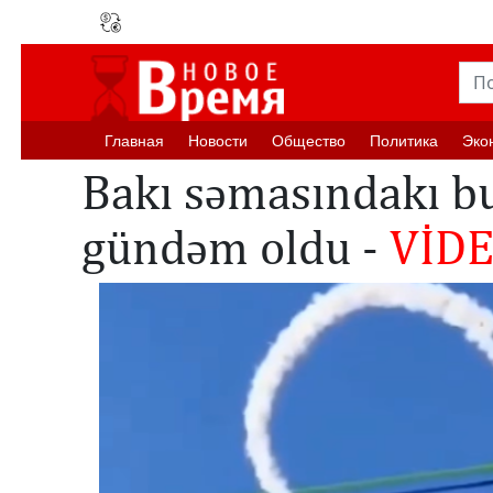
Главная
Новости
Oбщество
Политика
Эко
Bakı səmasındakı b
gündəm oldu -
VİD