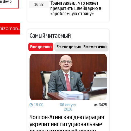
Трамп заявил, что может
16:37
превратить Швейцарию в
«проблемную страну»
Обнародованы результаты
16:12
экзамена на выявление
Самый читаемый
способностей по
специальности
Ежедневно
Еженедельно
Ежемесячно
«Журналистика»
Трамп заявил, что может
15:52
стать последним
президентом-
республиканцем в США
Лукашенко рассказал о
15:37
своей ностальгии по
временам СССР
19:00
06 август
3425
2026
Чолпон-Атинская декларация
Трамп высмеял владельцев
15:25
укрепит институциональные
электромобилей и сравнил
их с больными