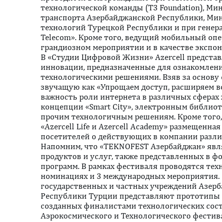
технологической команды (T3 Foundation), Ми
транспорта Азербайджанской Республики, Ми
технологий Турецкой Республики и при генера
Telecom». Кроме того, ведущий мобильный опе
грандиозном мероприятии и в качестве экспон
В «Студии Цифровой Жизни» Azercell предста
инновации, предназначенные для ознакомлени
технологическими решениями. Взяв за основу 
звучащую как «Упрощаем доступ, расширяем во
важность роли интернета в различных сферах 
концепции «Smart City», электронным библио
прочим технологичным решениям. Кроме того,
«Azercell Life и Azercell Academy» размещенн
посетителей о действующих в компании разли
Напомним, что «TEKNOFEST Азербайджан» явл
продуктов и услуг, также представленных в 
программ. В рамках фестиваля проводятся тех
номинациях и 3 международных мероприятия.
государственных и частных учреждений Азер
Республики Турции представляют прототипы 
созданных финалистами технологических сос
Аэрокосмического и Технологического фестив