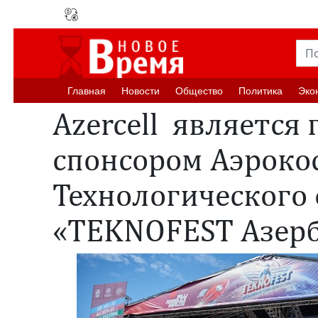
Главная
Новости
Oбщество
Политика
Эко
Azercell является
спонсором Аэроко
Технологического
«TEKNOFEST Азер