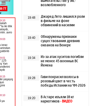
вымогательстве у экс-
возлюбленного
Джаред Лето лишился роли
19:48
в фильме на фоне
обвинений в насилии
Обнаружены признаки
19:40
существования древних
океанов на Венере
Из-за атак хуситов погибли
19:34
не менее 45 военных ВС
Йемена
Гави покрасил волосы в
19:28
розовый цвет в честь
победы Испании на ЧМ-2026
В Астаре изъяли 18 кг
19:20
наркотиков
- ВИДЕО