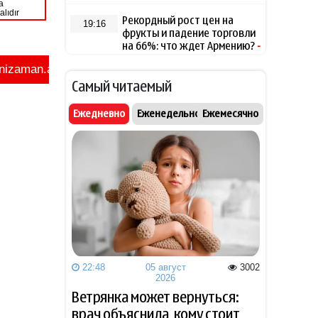
Рекордный рост цен на
19:16
фрукты и падение торговли
на 66%: что ждет Армению?
-
ВИДЕО
Самый читаемый
Уровень воды в Рейне
19:08
обновил исторический
Ежедневно
Еженедельно
Ежемесячно
рекорд обмеления
Чолпон-Атинская
19:00
декларация укрепит
институциональные основы
отношений между
Азербайджаном и
Центральной Азией
Дуа Липа возглавит
18:48
старейший литературный
22:48
05 август
3002
2026
фестиваль Великобритании
Ветрянка может вернуться:
врач объяснила, кому стоит
Салах официально стал
18:18