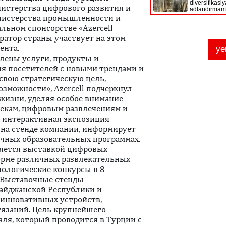
нистерства цифрового развития и
нистерства промышленности и
льном спонсорстве «Azercell
ратор страны участвует на этом
ента.
влены услуги, продукты и
я посетителей с новыми трендами и
свою стратегическую цель,
зможности», Azercell подчеркнул
жизни, уделяя особое внимание
текам, цифровым развлечениям и
 интерактивная экспозиция
ая на стенде компании, информирует
чных образовательных программах.
яется выставкой цифровых
форме различных развлекательных
нологические конкурсы в 8
 Выставочные стенды
байджанской Республики и
инновативных устройств,
тязаний. Цель крупнейшего
аля, который проводится в Турции с