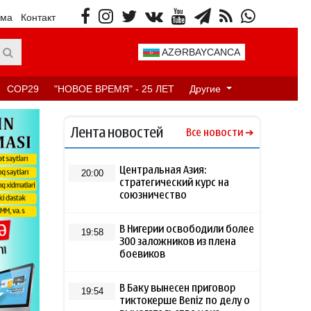
ама
Контакт
AZƏRBAYCANCA
COP29
"НОВОЕ ВРЕМЯ" - 25 ЛЕТ
Другие
Лента новостей
Все новости
Центральная Азия:
20:00
стратегический курс на
союзничество
В Нигерии освободили более
19:58
300 заложников из плена
боевиков
В Баку вынесен приговор
19:54
тиктокерше Beniz по делу о