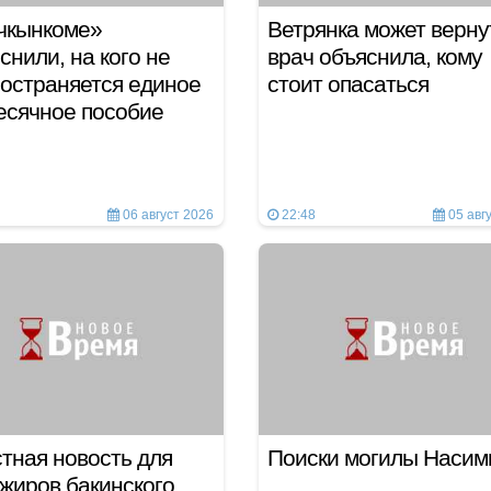
чкынкоме»
Ветрянка может верну
снили, на кого не
врач объяснила, кому
остраняется единое
стоит опасаться
есячное пособие
06 август 2026
22:48
05 авг
тная новость для
Поиски могилы Наси
жиров бакинского