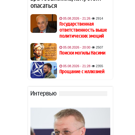
игроком "Трабзонспора":
опасаться
раскрыты детали контракта
05.08.2026 - 21:26
2914
«А то будет как Байден»:
Государственная
18:02
Трамп уберег ребенка от
ответственность выше
падения со сцены
политических эмоций
05.08.2026 - 20:00
2507
Новруз Аслан: Миллион мин
18:00
Поиски могилы Насими
— миллион угроз
человеческим жизням
05.08.2026 - 21:28
2355
Прощание с иллюзией
Кайли Дженнер в
17:52
укороченном топе с
глубоким декольте: «Кошка»
Интервью
МИД РФ: очередной
17:46
брюссельский транш
военной помощи Киеву ни
на что не повлияет
Игравшего за сборную
17:28