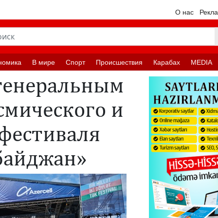
О нас
Рекл
номика
В мире
Спорт
Происшествия
Карабах
MEDIA
 генеральным
смического и
 фестиваля
байджан»