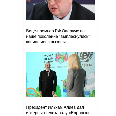
Уганды Давида Овори избили
до смерти во время
ограбления
Раскрыты подробности
17:24
тайной свадьбы Джиджи
Вице-премьер РФ Оверчук: на
Хадид и Брэдли Купера
наше поколение "выплеснулись"
копившиеся вызовы
Сикорский: перенос здания
17:19
посольства РФ в Варшаве
чреват разрывом
дипотношений
Врач объяснила, что
17:16
означает, если часто урчит
живот
Президент Ильхам Алиев дал
интервью телеканалу «Евроньюс»