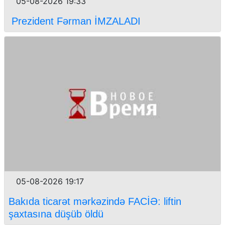
05-08-2026 19:33
Prezident Fərman İMZALADI
05-08-2026 19:17
Bakıda ticarət mərkəzində FACİƏ: liftin
şaxtasına düşüb öldü