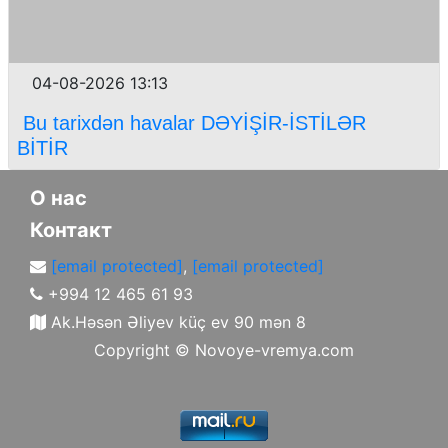
04-08-2026 13:13
Bu tarixdən havalar DƏYİŞİR-İSTİLƏR
BİTİR
О нас
Контакт
[email protected]
,
[email protected]
+994 12 465 61 93
Ak.Həsən Əliyev küç ev 90 mən 8
Copyright ©
Novoye-vremya.com