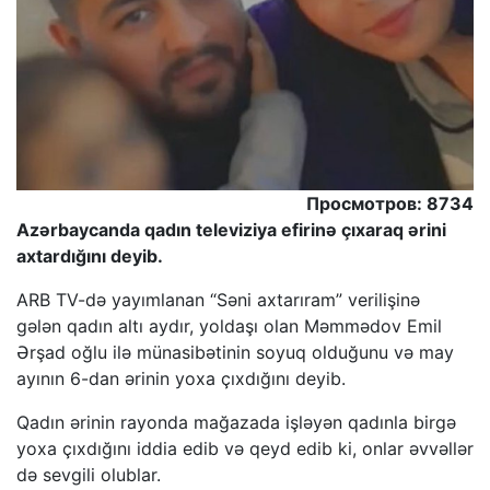
Просмотров: 8734
Azərbaycanda qadın televiziya efirinə çıxaraq ərini
axtardığını deyib.
ARB TV-də yayımlanan “Səni axtarıram” verilişinə
gələn qadın altı aydır, yoldaşı olan Məmmədov Emil
Ərşad oğlu ilə münasibətinin soyuq olduğunu və may
ayının 6-dan ərinin yoxa çıxdığını deyib.
Qadın ərinin rayonda mağazada işləyən qadınla birgə
yoxa çıxdığını iddia edib və qeyd edib ki, onlar əvvəllər
də sevgili olublar.