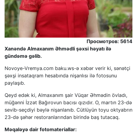
Просмотров: 5614
Xanəndə Almaxanım Əhmədli şəxsi həyatı ilə
gündəmə gəlib.
Novoye-Vremya.com baku.ws-ə xəbər verir ki, sənətçi
şəxşi insataqram hesabında nişanlısı ilə fotosunu
paylaşıb.
Qeyd edək ki, Almaxanım şair Vüqar Əhmədin övladı,
müğənni İzzət Bağırovun bacısı qızıdır. O, martın 23-də
sevib-seçdiyi bəylə nişanlanıb. Cütlüyün toyu oktyabrın
23-də şəhər restoranlarından birində baş tutacaq.
Məqaləyə dair fotomateriallar: