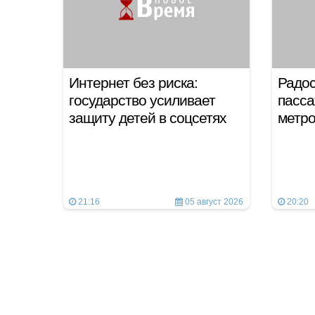
Интернет без риска:
Радос
государство усиливает
пасса
защиту детей в соцсетях
метр
21:16
05 август 2026
20:20