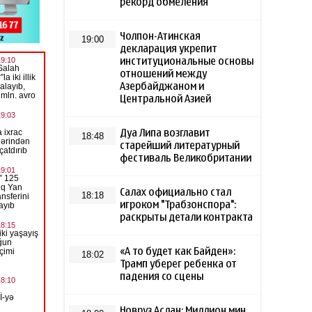
рекорд обмеления
Чолпон-Атинская
19:00
декларация укрепит
институциональные основы
отношений между
Азербайджаном и
Центральной Азией
Дуа Липа возглавит
18:48
старейший литературный
фестиваль Великобритании
Салах официально стал
18:18
игроком "Трабзонспора":
раскрыты детали контракта
«А то будет как Байден»:
18:02
Трамп уберег ребенка от
падения со сцены
Новруз Аслан: Миллион мин