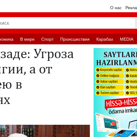
О нас
Рекл
номика
В мире
Спорт
Происшествия
Карабах
MEDIA
аде: Угроза
гии, а от
ею в
ях