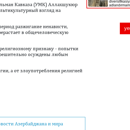
ульман Кавказа (УМК) Аллахшукюр
льтикультурный взгляд на
период разжигание ненависти,
ерерастает в общечеловеческую
религиозному признаку - попытки
ь решительно осуждены любым
игии, а от злоупотребления религией
овости Азербайджана и мира