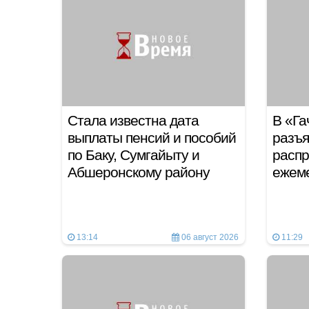
Стала известна дата
В «Га
выплаты пенсий и пособий
разъя
по Баку, Сумгайыту и
распр
Абшеронскому району
ежем
13:14
06 август 2026
11:29