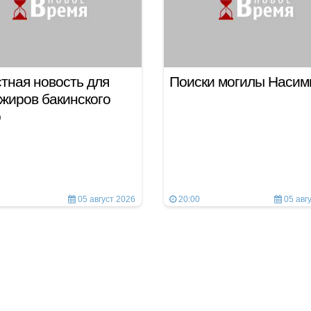
тная новость для
Поиски могилы Наси
жиров бакинского
о
05 август 2026
20:00
05 авг