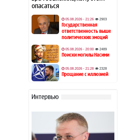
Врач объяснила, что
17:16
опасаться
означает, если часто урчит
живот
05.08.2026 - 21:26
2903
Государственная
Посол Украины в Польше
ответственность выше
17:06
похвалил Бандеру
политических эмоций
05.08.2026 - 20:00
2489
Ученые обнаружили новую
16:55
Поиски могилы Насими
способность Солнца влиять
на жизнь на Земле
05.08.2026 - 21:28
2328
Прощание с иллюзией
Киеву предрекли не
16:38
пережить зиму
Интервью
В Британии поразились
16:28
бессовестному поведению
Зеленского
МИД РФ назвал небольшим
16:20
практический результат от
поездки Зеленского в США