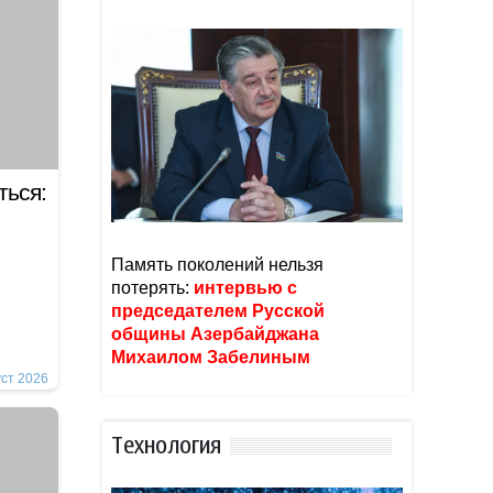
ться:
Память поколений нельзя
потерять:
интервью с
председателем Русской
общины Азербайджана
Михаилом Забелиным
уст 2026
Тexнoлoгия