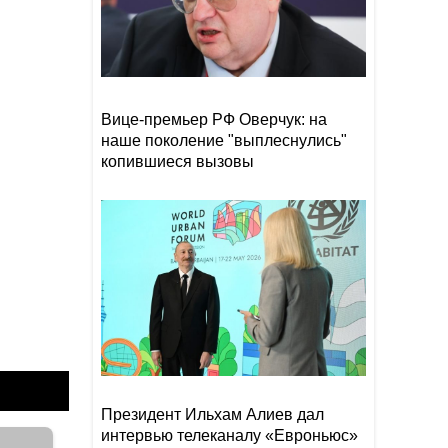
СМИ: Россия отправила
16:05
Японии сигнал из-за Курил
В Иране за связи с
15:53
Вице-премьер РФ Оверчук: на
«Моссадом» задержаны
наше поколение "выплеснулись"
более 20 человек
копившиеся вызовы
Джейхун Байрамов: Военные
15:50
действия между РФ и
Украиной нужно прекратить
в кратчайшие сроки
Президент Ильхам Алиев дал
интервью телеканалу «Евроньюс»