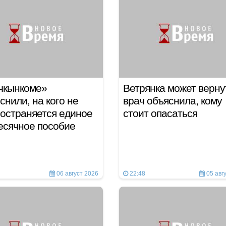
чкынкоме»
Ветрянка может верну
снили, на кого не
врач объяснила, кому
остраняется единое
стоит опасаться
есячное пособие
06 август 2026
22:48
05 авг