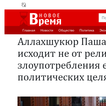
Главная
Новости
Oбщество
Политика
Эко
Аллахшукюр Пашаз
исходит не от рели
злоупотребления 
политических цел