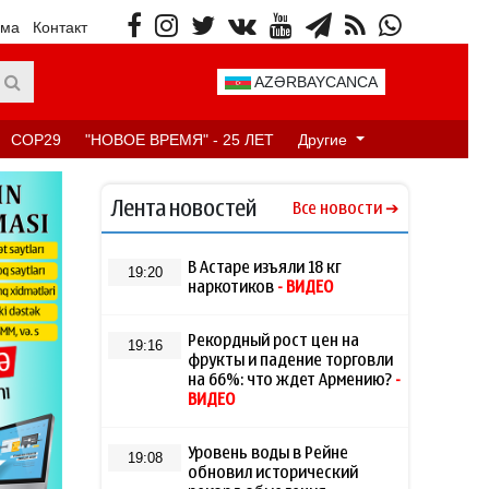
ама
Контакт
AZƏRBAYCANCA
COP29
"НОВОЕ ВРЕМЯ" - 25 ЛЕТ
Другие
Лента новостей
Все новости
В Астаре изъяли 18 кг
19:20
наркотиков
- ВИДЕО
Рекордный рост цен на
19:16
фрукты и падение торговли
на 66%: что ждет Армению?
-
ВИДЕО
Уровень воды в Рейне
19:08
обновил исторический