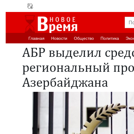
Главная
Новости
Oбщество
Политика
Эко
АБР выделил сред
региональный про
Азербайджана