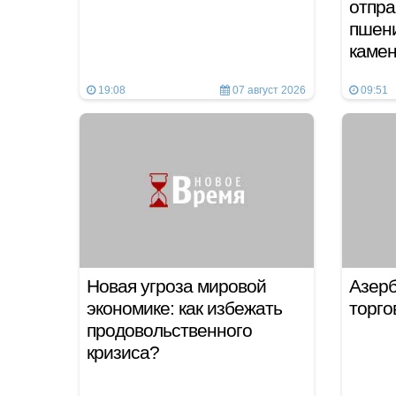
отпра
пшени
каме
19:08
07 август 2026
09:51
Новая угроза мировой
Азер
экономике: как избежать
торго
продовольственного
кризиса?