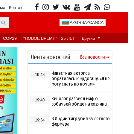
ама
Контакт
AZƏRBAYCANCA
COP29
"НОВОЕ ВРЕМЯ" - 25 ЛЕТ
Другие
Лента новостей
Все новости
Известная актриса
19:48
обратилась к Эрдогану: «Я не
могу спать по ночам»
Кинолог развеял миф о
19:40
собачьей обиде на хозяина
В Индии тигр убил 55-летнего
19:34
фермера