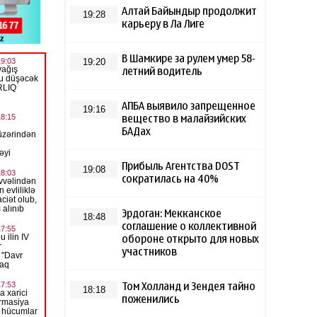
Алтай Байындыр продолжит
19:28
карьеру в Ла Лиге
В Шамкире за рулем умер 58-
19:20
летний водитель
АПБА выявило запрещенное
19:16
вещество в малайзийских
БАДах
Прибыль Агентства DOST
19:08
сократилась на 40%
Эрдоган: Мекканское
18:48
соглашение о коллективной
обороне открыто для новых
участников
Том Холланд и Зендея тайно
18:18
поженились