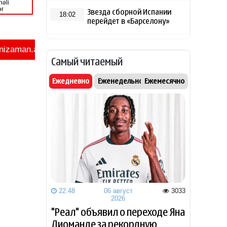
Звезда сборной Испании
18:02
перейдет в «Барселону»
В Азербайджане объявлено
18:00
желтое предупреждение из-
Самый читаемый
за сильного ветра
Ежедневно
Еженедельно
Ежемесячно
СМИ раскрыли, как Холланд и
17:25
Зендея скрыли свадьбу за
полмиллиона фунтов
Зеленский признал тяжелое
17:20
положение ВСУ под
Славянском
Экономист высказался о
17:05
требовании Европы к
22:48
06 август
3033
Турции раскрывать
2026
происхождение газа
"Реал" объявил о переходе Яна
Диоманде за рекордную