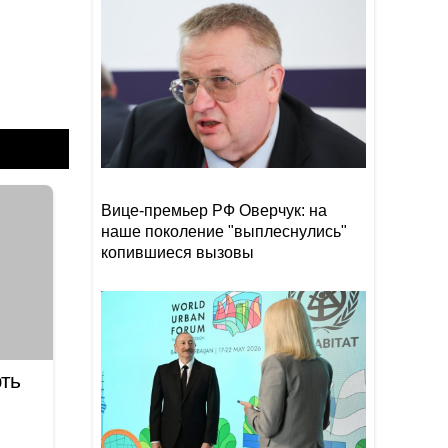
Лукашенко рассказал о
15:37
своей ностальгии по
временам СССР
Трамп высмеял владельцев
15:25
электромобилей и сравнил
их с больными
Вице-премьер РФ Оверчук: на
наше поколение "выплеснулись"
копившиеся вызовы
ть