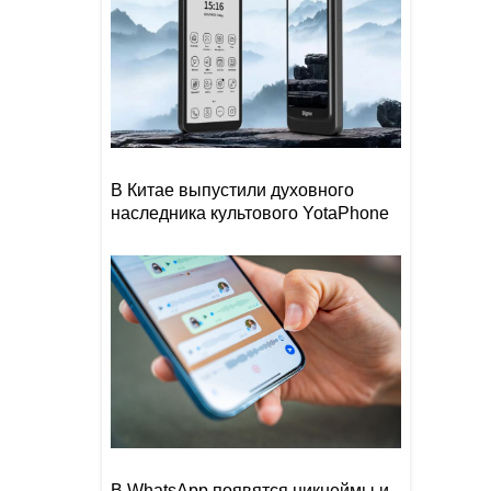
В Китае выпустили духовного
наследника культового YotaPhone
В WhatsApp появятся никнеймы и