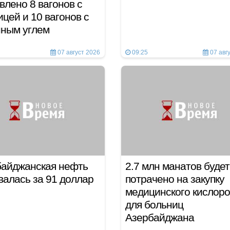
влено 8 вагонов с
цей и 10 вагонов с
нным углем
07 август 2026
09:25
07 авг
байджанская нефть
2.7 млн манатов будет
валась за 91 доллар
потрачено на закупку
медицинского кислор
для больниц
Азербайджана