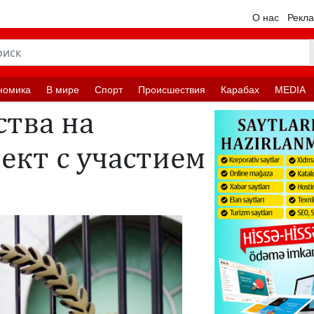
О нас
Рекл
номика
В мире
Спорт
Происшествия
Карабах
MEDIA
ства на
ект с участием