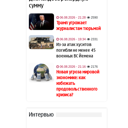
В Германии назвали
16:55
сумму
решающее событие для
будущего Мерца
06.08.2026 - 21:28
2590
Трамп угрожает
В некоторых районах
16:40
журналистам тюрьмой
Азербайджана усилится
ветер
— ПРЕДУПРЕЖДЕНИЕ
06.08.2026 - 19:34
2331
Из-за атак хуситов
Трамп заявил, что может
16:37
погибли не менее 45
превратить Швейцарию в
военных ВС Йемена
«проблемную страну»
06.08.2026 - 21:16
2176
Новая угроза мировой
Обнародованы результаты
16:12
экономике: как
экзамена на выявление
избежать
способностей по
специальности
продовольственного
«Журналистика»
кризиса?
Трамп заявил, что может
15:52
стать последним
Интервью
президентом-
республиканцем в США