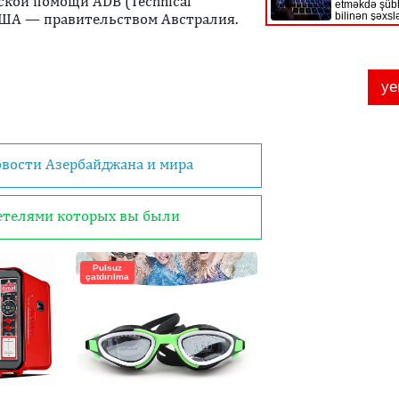
кой помощи ADB (Technical
ов США — правительством Австралия.
овости Азербайджана и мира
детелями которых вы были