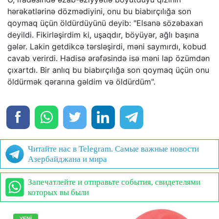
hərəkətlərinə dözmədiyini, onu bu biabırçılığa son
qoymaq üçün öldürdüyünü deyib: "Elsanə sözəbaxan
deyildi. Fikirləşirdim ki, uşaqdır, böyüyər, ağlı başına
gələr. Lakin getdikcə tərsləşirdi, məni saymırdı, kobud
cavab verirdi. Hadisə ərəfəsində isə məni lap özümdən
çıxartdı. Bir anlıq bu biabırçılığa son qoymaq üçün onu
öldürmək qərarına gəldim və öldürdüm".
Читайте нас в Telegram. Самые важные новости
Азербайджана и мира
Запечатлейте и отправьте события, свидетелями
которых вы были