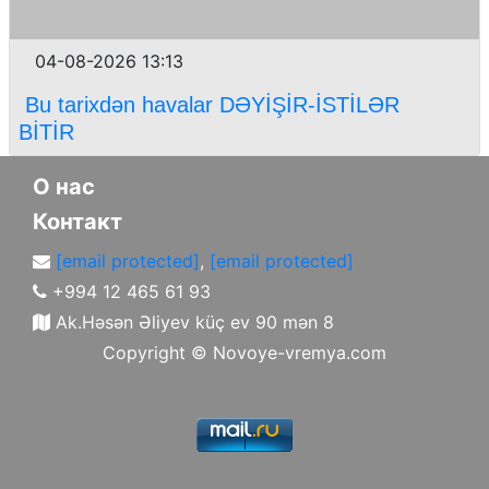
04-08-2026 13:13
Bu tarixdən havalar DƏYİŞİR-İSTİLƏR
BİTİR
О нас
Контакт
[email protected]
,
[email protected]
+994 12 465 61 93
Ak.Həsən Əliyev küç ev 90 mən 8
Copyright ©
Novoye-vremya.com