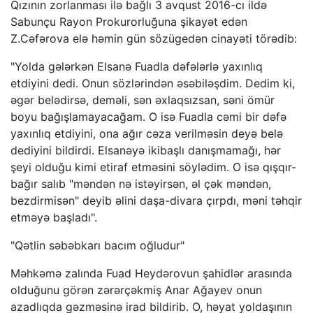
Qızının zorlanması ilə bağlı 3 avqust 2016-cı ildə
Sabunçu Rayon Prokurorluğuna şikayət edən
Z.Cəfərova elə həmin gün sözügedən cinayəti törədib:
"Yolda gələrkən Elsanə Fuadla dəfələrlə yaxınlıq
etdiyini dedi. Onun sözlərindən əsəbiləşdim. Dedim ki,
əgər belədirsə, deməli, sən əxlaqsızsan, səni ömür
boyu bağışlamayacağam. O isə Fuadla cəmi bir dəfə
yaxınlıq etdiyini, ona ağır cəza verilməsin deyə belə
dediyini bildirdi. Elsanəyə ikibaşlı danışmamağı, hər
şeyi olduğu kimi etiraf etməsini söylədim. O isə qışqır-
bağır salıb "məndən nə istəyirsən, əl çək məndən,
bezdirmisən" deyib əlini daşa-divara çırpdı, məni təhqir
etməyə başladı".
"Qətlin səbəbkarı bacım oğludur"
Məhkəmə zalında Fuad Heydərovun şahidlər arasında
olduğunu görən zərərçəkmiş Anar Ağayev onun
azadlıqda gəzməsinə irad bildirib. O, həyat yoldaşının