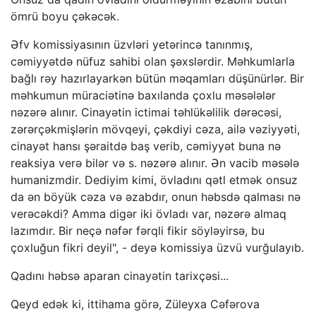
ömrü boyu çəkəcək.
Əfv komissiyasının üzvləri yetərincə tanınmış,
cəmiyyətdə nüfuz sahibi olan şəxslərdir. Məhkumlarla
bağlı rəy hazırlayarkən bütün məqamları düşünürlər. Bir
məhkumun müraciətinə baxılanda çoxlu məsələlər
nəzərə alınır. Cinayətin ictimai təhlükəlilik dərəcəsi,
zərərçəkmişlərin mövqeyi, çəkdiyi cəza, ailə vəziyyəti,
cinayət hansı şəraitdə baş verib, cəmiyyət buna nə
reaksiya verə bilər və s. nəzərə alınır. Ən vacib məsələ
humanizmdir. Dediyim kimi, övladını qətl etmək onsuz
da ən böyük cəza və əzabdır, onun həbsdə qalması nə
verəcəkdi? Amma digər iki övladı var, nəzərə almaq
lazımdır. Bir neçə nəfər fərqli fikir söyləyirsə, bu
çoxluğun fikri deyil", - deyə komissiya üzvü vurğulayıb.
Qadını həbsə aparan cinayətin tarixçəsi...
Qeyd edək ki, ittihama görə, Züleyxa Cəfərova