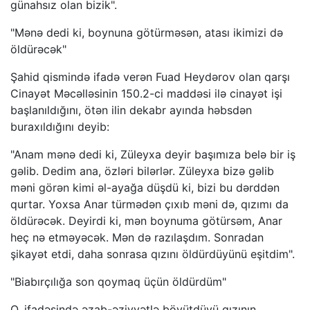
günahsız olan bizik".
"Mənə dedi ki, boynuna götürməsən, atası ikimizi də
öldürəcək"
Şahid qismində ifadə verən Fuad Heydərov olan qarşı
Cinayət Məcəlləsinin 150.2-ci maddəsi ilə cinayət işi
başlanıldığını, ötən ilin dekabr ayında həbsdən
buraxıldığını deyib:
"Anam mənə dedi ki, Züleyxa deyir başımıza belə bir iş
gəlib. Dedim ana, özləri bilərlər. Züleyxa bizə gəlib
məni görən kimi əl-ayağa düşdü ki, bizi bu dərddən
qurtar. Yoxsa Anar türmədən çıxıb məni də, qızımı da
öldürəcək. Deyirdi ki, mən boynuma götürsəm, Anar
heç nə etməyəcək. Mən də razılaşdım. Sonradan
şikayət etdi, daha sonrasa qızını öldürdüyünü eşitdim".
"Biabırçılığa son qoymaq üçün öldürdüm"
O, ifadəsində əzab-əziyyətlə böyütdüyü qızının