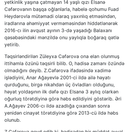
yetkinlik yaşına çatmayan 14 yaşlı qızı Elsanə
Cəfərovanın başqa oğlanlarla, habelə qohumu Fuad
Heydərovla mütəmadi olaraq yaxınlıq etməsindən,
iradlarına əhəmiyyət verməməsindən hiddətlənərək
2016-cı ilin avqust ayının 3-də yaşadığı Balaxanı
qəsəbəsindəki mənzildə onu yaylıqla boğaraq qətlə
yetirib.
Təqsirləndirilən Züleyxa Cəfərova ona elan olunmuş
ittihamla özünü təqsirli bilib. O, hadisə zamanı özündə
olmadığını deyib. Z.Cəfərova ifadəsində xadimə
işlədiyini, Anar Ağayevlə 2001-ci ildə ailə həyatı
qurduğunu, birgə nikahdan üç övladları olduğunu,
həyat yoldaşının ilk dəfə qızı Elsanə 3 aylıq olarkən
oğurluq törətdiyinə görə həbs edildiyini göstərib. Əri
A.Ağayev 2006-cı ildə azadlığa çıxandan sonra
yenidən cinayət törətdiyinə görə 2013-cü ildə həbs
olunub.
Z.Cəfərova qeyd edib ki, hadisədən bir müddət əvvəl