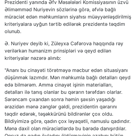
Prezidenti yanında Əfv Məsələləri Komissiyasının üzvü
Əliməmməd Nuriyevin sözlərinə görə, əfvlə bağlı
müraciət edən məhkumların siyahısı müəyyənləşdirilmiş
kriteriyalara uyğun tərtib edilərək prezidentə təqdim
olunub.
Ə. Nuriyev deyib ki, Züleyxa Cəfərova haqqında rəy
verilərkən humanizm prinsipləri və qeyd edilən
kriteriyalar nəzərə alınıb:
"Ananı bu cinayəti törətməyə məcbur edən situasiyanı
düşünmək lazımdır. Mən məhkumla bağlı detalları qeyd
edə bilmərəm. Amma cinayət işinin materialları,
detalları ilə tanış olanlar bu qərarın tərəfdarı olarlar.
Sərəncam çıxandan sonra həmin şəxsin yaşadığı
ərazidən mənə zənglər gəldi, prezidentin qərarını
təqdir edərək, təşəkkürünü bildirənlər çox oldu.
Bildiyimizə görə, qadın çox ləyaqətli, namuslu qadındır.
Mənə daxil olan müraciətlərdə bu barədə danışırdılar.
Onsuz da qadın övladını öldürməyinin əzabını bütün