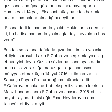
qızı sancılandığına görə onu xəstəxanaya aparıb.
Həmin vaxt 14 yaşlı Elsanəni müayinə edən həkimlər
ona qızının bakirə olmadığını deyiblər:
"Elsanə dedi ki, hamamda yıxılıb. Həkimlər isə dedilər
ki, bu hadisə hamamda yıxılmaqla deyil, əvvəldən baş
verib".
Bundan sonra ana dəfələrlə qızından kiminlə yaxınlıq
etdiyini soruşub. Lakin E.Cəfərova heç kimlə yaxınlıq
etmədiyini deyib. Qızının sözlərinə inanmayan qadın
onun cinsi zorakılığa məruz qalıb-qalmamasını
müəyyən etmək üçün 14 iyul 2016-cı ildə ərizə ilə
Sabunçu Rayon Prokurorluğuna müraciət edib.
E.Cəfərova məhkəmə-tibb ekspertizasından keçirilib.
Məhz bundan sonra E.Cəfərova anasına 2015-ci ilin
noyabr ayında bibisi oğlu Fuad Heydərovun ona
təcavüz etdiyini deyib.