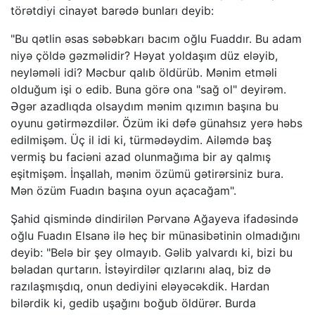
törətdiyi cinayət barədə bunları deyib:
"Bu qətlin əsas səbəbkarı bacım oğlu Fuaddır. Bu adam
niyə çöldə gəzməlidir? Həyat yoldaşım düz eləyib,
neyləməli idi? Məcbur qalıb öldürüb. Mənim etməli
olduğum işi o edib. Buna görə ona "sağ ol" deyirəm.
Əgər azadlıqda olsaydım mənim qızımın başına bu
oyunu gətirməzdilər. Özüm iki dəfə günahsız yerə həbs
edilmişəm. Üç il idi ki, türmədəydim. Ailəmdə baş
vermiş bu faciəni azad olunmağıma bir ay qalmış
eşitmişəm. İnşallah, mənim özümü gətirərsiniz bura.
Mən özüm Fuadın başına oyun açacağam".
Şahid qismində dindirilən Pərvanə Ağayeva ifadəsində
oğlu Fuadın Elsanə ilə heç bir münasibətinin olmadığını
deyib: "Belə bir şey olmayıb. Gəlib yalvardı ki, bizi bu
bəladan qurtarın. İstəyirdilər qızlarını alaq, biz də
razılaşmışdıq, onun dediyini eləyəcəkdik. Hardan
bilərdik ki, gedib uşağını boğub öldürər. Burda