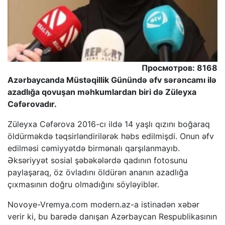
Просмотров: 8168
Azərbaycanda Müstəqillik Günündə əfv sərəncamı ilə
azadlığa qovuşan məhkumlardan biri də Züleyxa
Cəfərovadır.
Züleyxa Cəfərova 2016-cı ildə 14 yaşlı qızını boğaraq
öldürməkdə təqsirləndirilərək həbs edilmişdi. Onun əfv
edilməsi cəmiyyətdə birmənalı qarşılanmayıb.
Əksəriyyət sosial şəbəkələrdə qadının fotosunu
paylaşaraq, öz övladını öldürən ananın azadlığa
çıxmasının doğru olmadığını söyləyiblər.
Novoye-Vremya.com modern.az-a istinadən xəbər
verir ki, bu barədə danışan Azərbaycan Respublikasının