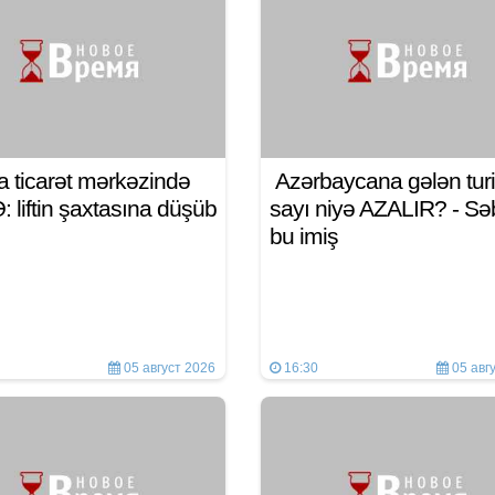
a ticarət mərkəzində
Azərbaycana gələn turi
 liftin şaxtasına düşüb
sayı niyə AZALIR? - S
bu imiş
05 август 2026
16:30
05 авг