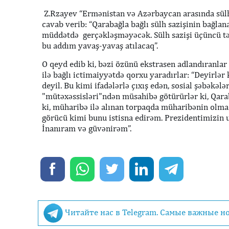
Z.Rzayev “Ermənistan və Azərbaycan arasında sülh
cavab verib: “Qarabağla bağlı sülh sazişinin bağlan
müddətdə gerçəkləşməyəcək. Sülh sazişi üçüncü tərəf
bu addım yavaş-yavaş atılacaq”.
O qeyd edib ki, bəzi özünü ekstrasen adlandıranla
ilə bağlı ictimaiyyətdə qorxu yaradırlar: “Deyirlə
deyil. Bu kimi ifadələrlə çıxış edən, sosial şəbək
"mütəxəssisləri"ndən müsahibə götürürlər ki, Qar
ki, müharibə ilə alınan torpaqda müharibənin olm
görücü kimi bunu istisna edirəm. Prezidentimizin u
İnanıram və güvənirəm”.
Читайте нас в Telegram. Самые важные н