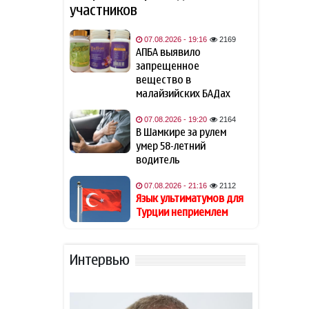
участников
Язык ультиматумов для
21:16
Турции неприемлем
07.08.2026 - 19:16
2169
АПБА выявило
запрещенное
Вашингтонский меморандум:
21:16
вещество в
год новой эпохи Южного
малайзийских БАДах
Кавказа
07.08.2026 - 19:20
2164
Врач назвала главную пользу
В Шамкире за рулем
20:48
кабачков
умер 58-летний
водитель
Футболисту сборной Англии
20:28
07.08.2026 - 21:16
2112
Тоуни предъявили
Язык ультиматумов для
обвинение в нападении в
Турции неприемлем
ночном клубе
В Абшероне мастера украли
20:20
Интервью
из квартиры ювелирные
украшения на 5 тыс.
манатов