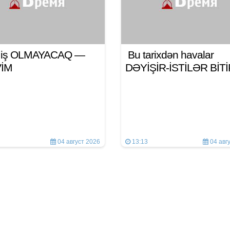
n iş OLMAYACAQ —
Bu tarixdən havalar
VİM
DƏYİŞİR-İSTİLƏR BİT
04 август 2026
13:13
04 авг