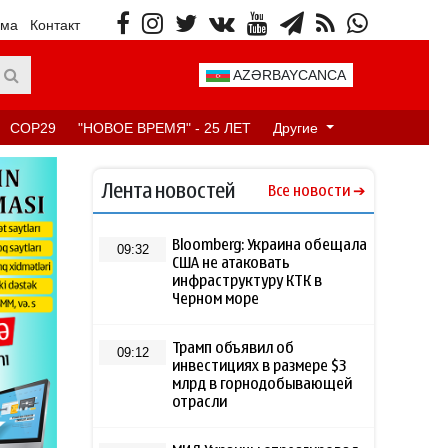
ама
Контакт
AZƏRBAYCANCA
COP29
"НОВОЕ ВРЕМЯ" - 25 ЛЕТ
Другие
Лента новостей
Все новости
Bloomberg: Украина обещала
09:32
США не атаковать
инфраструктуру КТК в
Черном море
Трамп объявил об
09:12
инвестициях в размере $3
млрд в горнодобывающей
отрасли