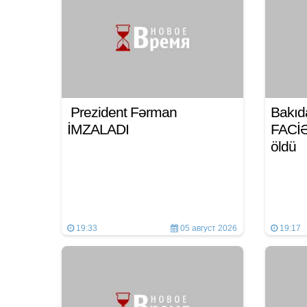
Prezident Fərman
Bakıd
İMZALADI
FACİƏ:
öldü
19:33
05 август 2026
19:17