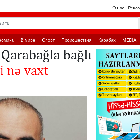
О нас
Рекл
номика
В мире
Спорт
Происшествия
Карабах
MEDIA
Qarabağla bağlı
i nə vaxt