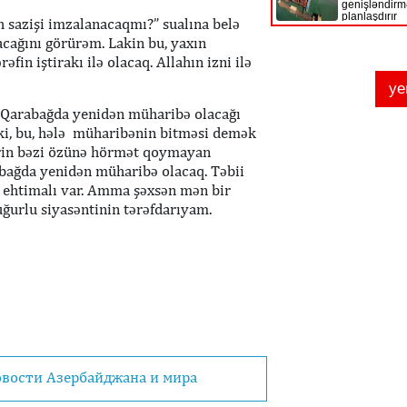
 sazişi imzalanacaqmı?” sualına belə
acağını görürəm. Lakin bu, yaxın
in iştirakı ilə olacaq. Allahın izni ilə
r Qarabağda yenidən müharibə olacağı
r ki, bu, hələ müharibənin bitməsi demək
ələrin bəzi özünə hörmət qoymayan
abağda yenidən müharibə olacaq. Təbii
a ehtimalı var. Amma şəxsən mən bir
ğurlu siyasəntinin tərəfdarıyam.
овости Азербайджана и мира