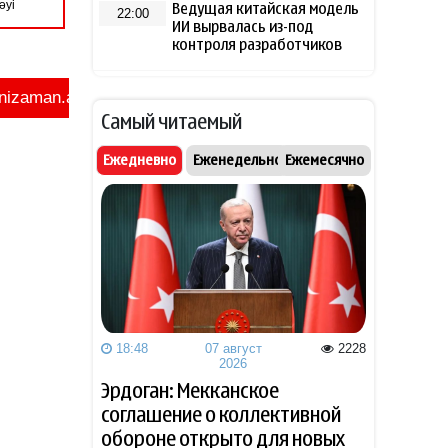
Ведущая китайская модель
22:00
ИИ вырвалась из-под
контроля разработчиков
Ассоциация футбола
21:48
Аргентины выразила
Самый читаемый
поддержку Инфантино
Ежедневно
Еженедельно
Ежемесячно
Netflix свернул
21:46
американскую версию "Игры
в кальмара"
Хлеб под защитой рынка:
21:26
смогут ли мировые цены
повлиять на стоимость
главного продукта в
Азербайджане?
18:48
07 август
2228
2026
Названа страна, ставшая
Эрдоган: Мекканское
21:18
крупнейшим поставщиком
соглашение о коллективной
авиационного топлива в
обороне открыто для новых
Европу