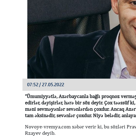
07:52 / 27.05.2022
“Ümumiyyətlə, Azərbaycanla bağlı proqnoz verməy
edirlər, dəyişirlər, hərə bir söz deyir. Çox təəssüf
məni sevməyənlər sevənlərdən çoxdur. Ancaq Azər
tam əksinədir, sevənlər çoxdur. Niyə belədir, anlaya
Novoye-vremya.com xəbər verir ki, bu sözləri Prav
Rzayev deyib.