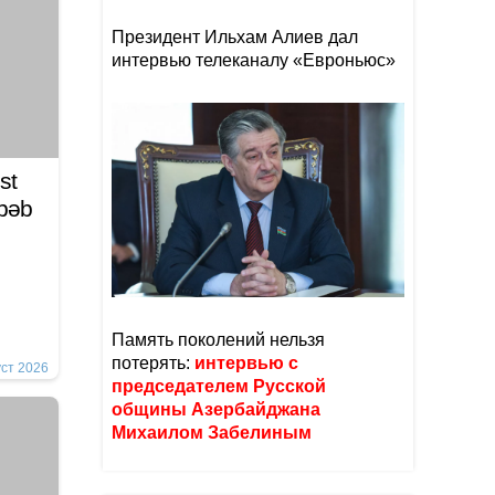
Президент Ильхам Алиев дал
интервью телеканалу «Евроньюс»
st
əbəb
Память поколений нельзя
потерять:
интервью с
уст 2026
председателем Русской
общины Азербайджана
Михаилом Забелиным