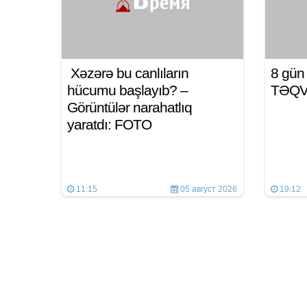
Xəzərə bu canlıların
8 gü
hücumu başlayıb? –
TƏQ
Görüntülər narahatlıq
yaratdı: FOTO
11:15
05 август 2026
19:12