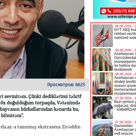
Просмотров: 6623
i sevmirəm. Çünki dediklərimi təhrif
 ki, öz doğulduğum torpaqda, Vətənimdə
baycanın hüdudlarından kənarda bu,
 bilmirəm”.
da.az-a tanınmış ekstrasens Zirəddin