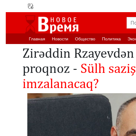
Главная
Новости
Oбщество
Политика
Эко
Zirəddin Rzayevdən 
proqnoz -
Sülh saziş
imzalanacaq?