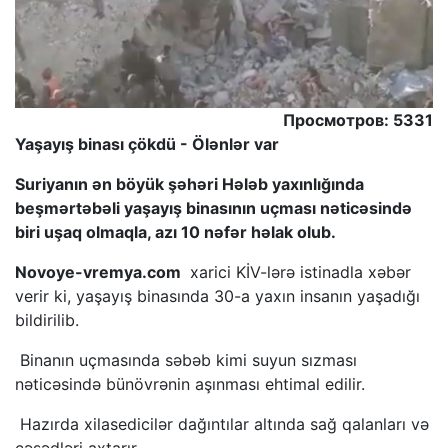
Просмотров: 5331
Yaşayış binası çökdü - Ölənlər var
Suriyanın ən böyük şəhəri Hələb yaxınlığında
beşmərtəbəli yaşayış binasının uçması nəticəsində
biri uşaq olmaqla, azı 10 nəfər həlak olub.
Novoye-vremya.com
xarici KİV-lərə istinadla xəbər
verir ki, yaşayış binasında 30-a yaxın insanın yaşadığı
bildirilib.
Binanın uçmasında səbəb kimi suyun sızması
nəticəsində bünövrənin aşınması ehtimal edilir.
Hazırda xilasedicilər dağıntılar altında sağ qalanları və
cəsədləri axtarır.