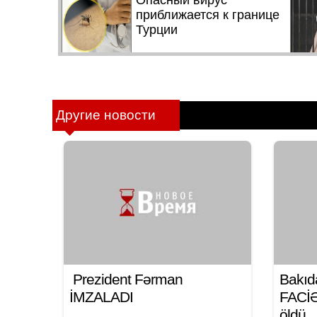
Другие новости
Prezident Fərman
Bakıd
İMZALADI
FACİƏ:
öldü