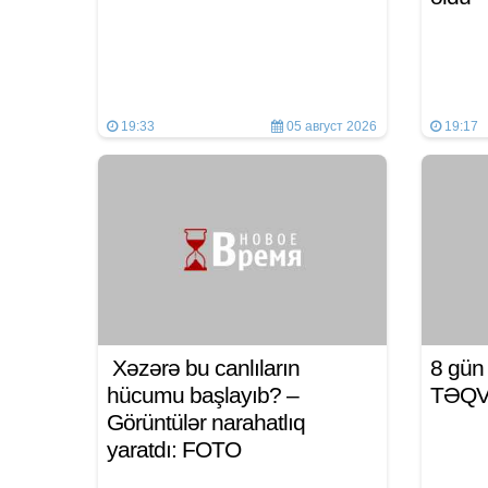
19:33
05 август 2026
19:17
Xəzərə bu canlıların
8 gü
hücumu başlayıb? –
TƏQ
Görüntülər narahatlıq
yaratdı: FOTO