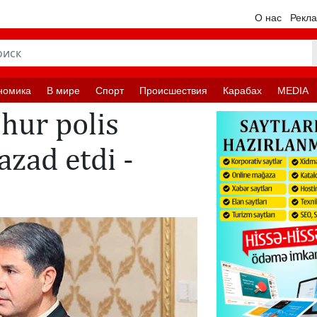
О нас
Рекл
номика
В мире
Спорт
Происшествия
Карабах
MEDIA
hur polis
azad etdi -