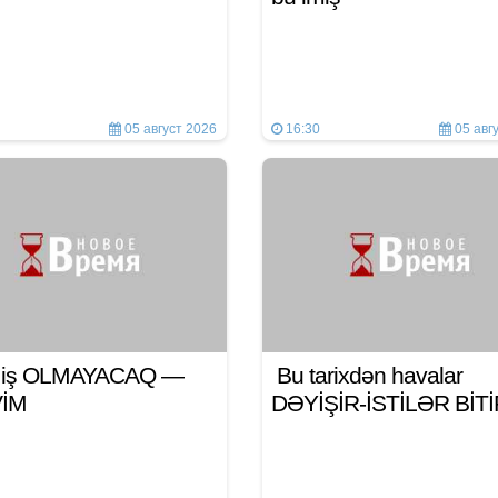
05 август 2026
16:30
05 авг
n iş OLMAYACAQ —
Bu tarixdən havalar
VİM
DƏYİŞİR-İSTİLƏR BİT