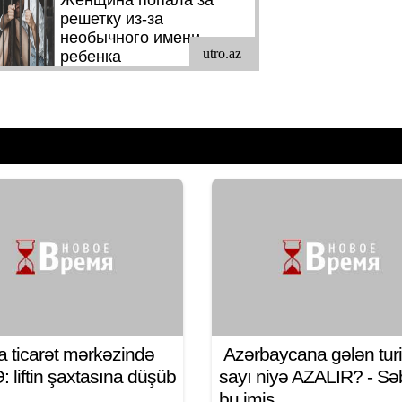
a ticarət mərkəzində
Azərbaycana gələn turi
 liftin şaxtasına düşüb
sayı niyə AZALIR? - S
bu imiş