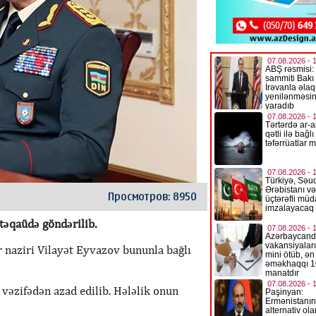
Просмотров: 8950
 təqaüdə göndərilib.
ər naziri Vilayət Eyvazov bununla bağlı
vəzifədən azad edilib. Hələlik onun