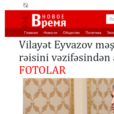
Главная
Новости
Oбщество
Политика
Эко
Vilayət Eyvazov məş
rəisini vəzifəsindən 
FOTOLAR