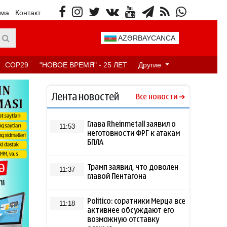
ама
Контакт
AZƏRBAYCANCA
COP29
"НОВОЕ ВРЕМЯ" - 25 ЛЕТ
Другие
Лента новостей
Все новости
Глава Rheinmetall заявил о
11:53
неготовности ФРГ к атакам
БПЛА
Трамп заявил, что доволен
11:37
главой Пентагона
Politico: соратники Мерца все
11:18
активнее обсуждают его
возможную отставку