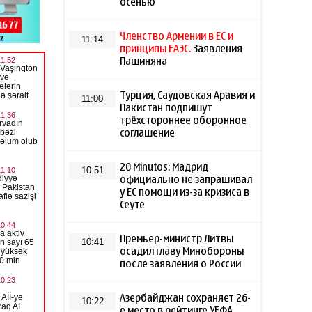
осенью
Членство Армении в ЕС и
11:14
принципы ЕАЭС.
Заявления
Пашиняна
Турция, Саудовская Аравия и
11:00
Пакистан подпишут
трёхстороннее оборонное
соглашение
20 Minutos: Мадрид
10:51
официально не запрашивал
у ЕС помощи из-за кризиса в
Сеуте
Премьер-министр Литвы
10:41
осадил главу Минобороны
после заявления о России
Азербайджан сохраняет 26-
10:22
е место в рейтинге УЕФА