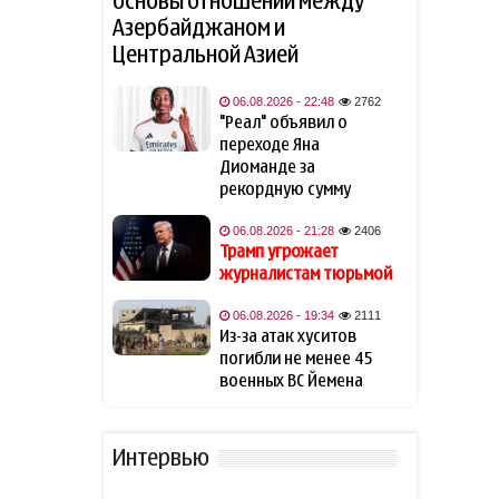
основы отношений между
Азербайджаном и
Центральной Азией
Азербайджанская нефть
09:25
подорожала
06.08.2026 - 22:48
2762
"Реал" объявил о
Разведка США представила
09:20
переходе Яна
новый прогноз
относительно возможной
Диоманде за
войны между Россией и
рекордную сумму
НАТО
06.08.2026 - 21:28
2406
Трамп угрожает
WSJ: публикации СМИ об
09:13
журналистам тюрьмой
истощении запасов
боеприпасов США "сводят с
06.08.2026 - 19:34
2111
ума" Трампа
Из-за атак хуситов
погибли не менее 45
Трамп заявил о прогрессе в
09:12
военных ВС Йемена
урегулировании конфликта
между РФ и Украиной
Интервью
Трамп прокомментировал
09:02
возможность поставок