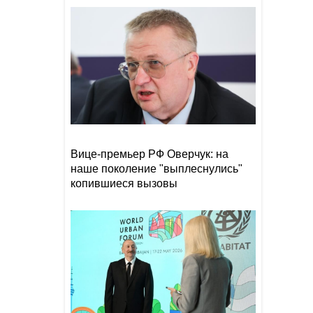
ракет-перехватчиков
Украине
Глава парламента Ирана
09:00
заявил о подготовке США к
масштабной атаке
06 август 2026
"Реал" объявил о переходе
22:48
Яна Диоманде за рекордную
Вице-премьер РФ Оверчук: на
сумму
наше поколение "выплеснулись"
копившиеся вызовы
СМИ: Совет мира заключил
22:00
первый контракт на
строительство в Газе
Раскрыта тайна
21:48
исчезновения последней
кочевой империи Евразии