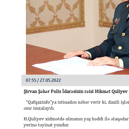
07:55 / 27.05.2022
Şirvan Şəhər Polis İdarəsinin rəisi Hikmət Quliyev
“Qafqazinfo”ya istinadən xəbər verir ki, daxili işl
əmr imzalayıb.
H.Quliyev xidmətdə olmanın yaş həddi ilə əlaqədar 
yerinə təyinat yoxdur.