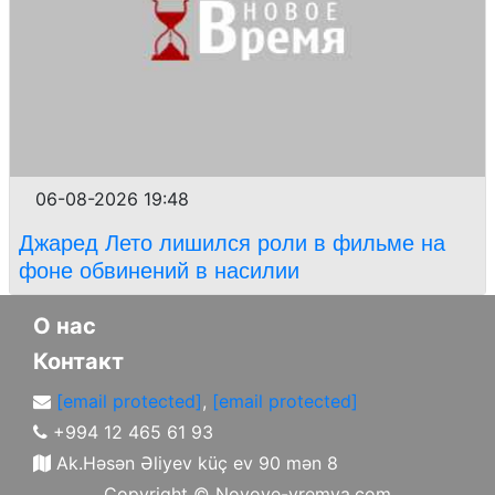
06-08-2026 19:48
Джаред Лето лишился роли в фильме на
фоне обвинений в насилии
О нас
Контакт
[email protected]
,
[email protected]
+994 12 465 61 93
Ak.Həsən Əliyev küç ev 90 mən 8
Copyright ©
Novoye-vremya.com