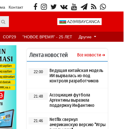
ама
Контакт
AZƏRBAYCANCA
COP29
"НОВОЕ ВРЕМЯ" - 25 ЛЕТ
Другие
Лента новостей
Все новости
Ведущая китайская модель
22:00
ИИ вырвалась из-под
контроля разработчиков
Ассоциация футбола
21:48
Аргентины выразила
поддержку Инфантино
Netflix свернул
21:46
американскую версию "Игры