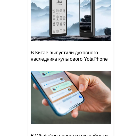
В Китае выпустили духовного
наследника культового YotaPhone
В WhatsApp появятся никнеймы и