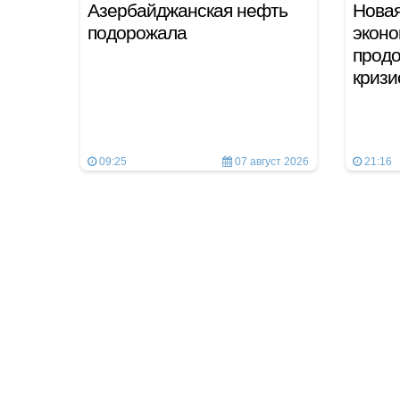
Азербайджанская нефть
Новая
подорожала
эконо
продо
криз
09:25
07 август 2026
21:16