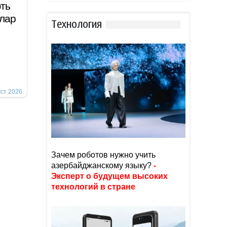
ть
ллар
Тexнoлoгия
уст 2026
Зачем роботов нужно учить
азербайджанскому языку?
-
Эксперт о будущем высоких
технологий в стране