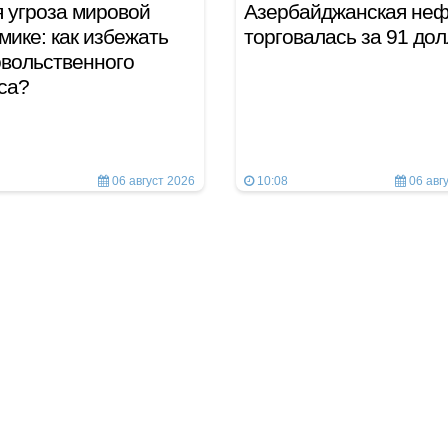
 угроза мировой
Азербайджанская неф
мике: как избежать
торговалась за 91 до
вольственного
иса?
06 август 2026
10:08
06 авг