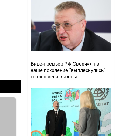
участников
Том Холланд и Зендея тайно
18:18
поженились
Звезда сборной Испании
18:02
перейдет в «Барселону»
Вице-премьер РФ Оверчук: на
наше поколение "выплеснулись"
копившиеся вызовы