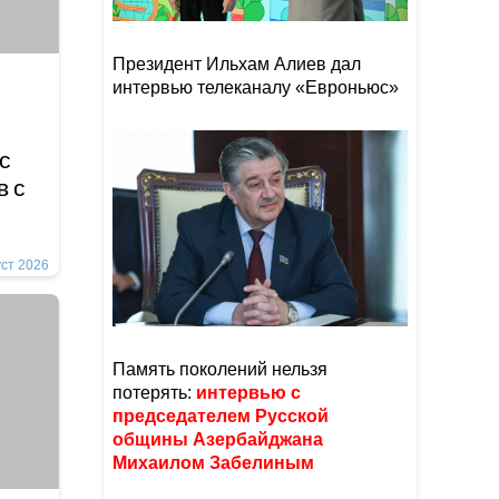
Президент Ильхам Алиев дал
интервью телеканалу «Евроньюс»
с
в с
уст 2026
Память поколений нельзя
потерять:
интервью с
председателем Русской
общины Азербайджана
Михаилом Забелиным