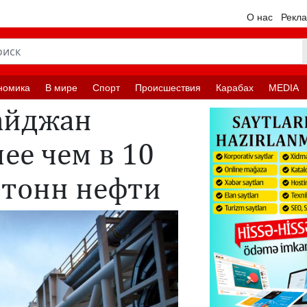
О нас
Рекл
номика
В мире
Спорт
Происшествия
Карабах
MEDIA
байджан
ее чем в 10
н тонн нефти