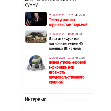
сумму
В Индии тигр убил 55-летнего
19:34
фермера
06.08.2026 - 21:28
2590
Трамп угрожает
журналистам тюрьмой
Алтай Байындыр продолжит
19:28
карьеру в Ла Лиге
06.08.2026 - 19:34
2331
Из-за атак хуситов
погибли не менее 45
В Шамкире за рулем умер 58-
19:20
летний водитель
военных ВС Йемена
06.08.2026 - 21:16
2176
АПБА выявило запрещенное
19:16
Новая угроза мировой
вещество в малайзийских
экономике: как
БАДах
избежать
продовольственного
Прибыль Агентства DOST
кризиса?
19:08
сократилась на 40%
Эрдоган: Мекканское
Интервью
18:48
соглашение о коллективной
обороне открыто для новых