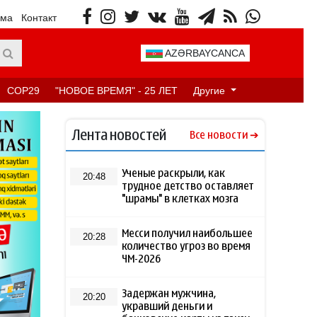
ама
Контакт
AZƏRBAYCANCA
COP29
"НОВОЕ ВРЕМЯ" - 25 ЛЕТ
Другие
Лента новостей
Все новости
Ученые раскрыли, как
20:48
трудное детство оставляет
"шрамы" в клетках мозга
Месси получил наибольшее
20:28
количество угроз во время
ЧМ-2026
Задержан мужчина,
20:20
укравший деньги и