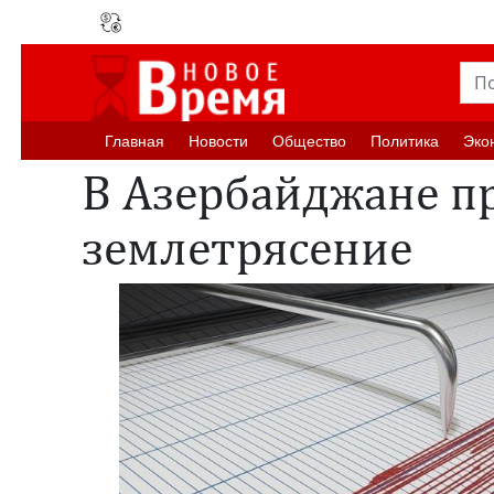
Главная
Новости
Oбщество
Политика
Эко
В Азербайджане п
землетрясение