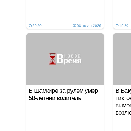
20:20
08 август 2026
19:20
В Шамкире за рулем умер
В Бак
58-летний водитель
тикто
вымог
возл