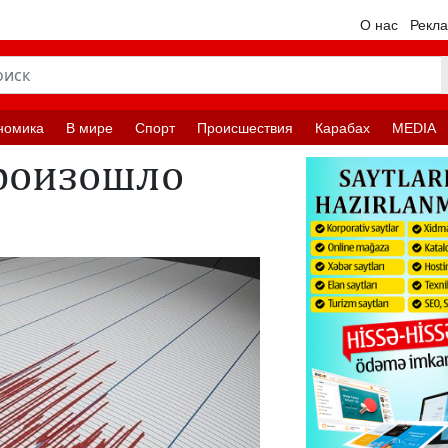
О нас
Рекл
номика
В мире
Спорт
Происшествия
Карабах
MEDIA
роизошло