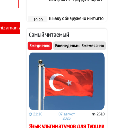
В Баку обнаружено и изъято
19:20
около 30 кг наркотиков
Самый читаемый
Уиткофф: Южный Кавказ
19:16
стал безопаснее,
Ежедневно
Еженедельно
Ежемесячно
благополучнее и
стабильнее
Рубио: США выделили $201
19:08
млн на стимулирование
частных инвестиций в
Закавказье
Пашинян и Трамп обсудили
19:00
текущее состояние
реализации проекта TRIPP
21:16
07 август
2510
2026
Анна Седокова
18:48
Язык ультиматумов для Турции
отреагировала на статус