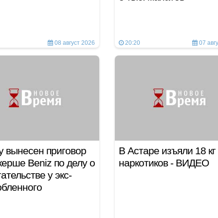
08 август 2026
20:20
07 авг
у вынесен приговор
В Астаре изъяли 18 кг
керше Beniz по делу о
наркотиков - ВИДЕО
ательстве у экс-
юбленного