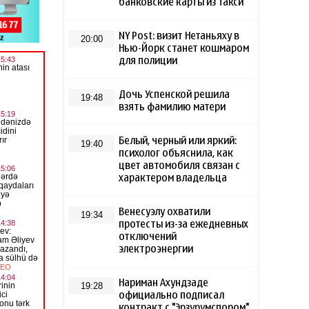
банковские карты из такси
NY Post: визит Нетаньяху в
20:00
Нью-Йорк станет кошмаром
для полиции
Дочь Успенской решила
19:48
взять фамилию матери
Белый, черный или яркий:
19:40
психолог объяснила, как
цвет автомобиля связан с
характером владельца
Венесуэлу охватили
19:34
протесты из-за ежедневных
отключений
электроэнергии
Нариман Ахундзаде
19:28
официально подписал
контракт с "Эрзурумспором"