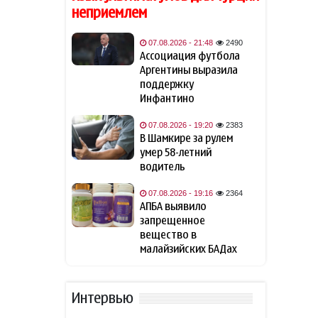
"черной вдовы"
неприемлем
Защитник "Барселоны"
07.08.2026 - 21:48
2490
18:18
Рональд Араухо переходит в
Ассоциация футбола
"Ливерпуль"
Аргентины выразила
поддержку
Инфантино
Зеленский: США будут
18:02
ежемесячно поставлять
07.08.2026 - 19:20
2383
Украине ракеты-
В Шамкире за рулем
перехватчики для Patriot
умер 58-летний
водитель
Иран готов открыть
18:00
Ормузский пролив, если США
07.08.2026 - 19:16
2364
примут условия Тегерана
АПБА выявило
запрещенное
вещество в
Турция ограничивает
16:17
малайзийских БАДах
проход судов в Чёрном море
Вучич назвал
16:02
Интервью
маловероятным скорое
вступление Сербии в ЕС