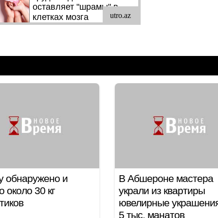
у обнаружено и
В Абшероне мастера
о около 30 кг
украли из квартиры
отиков
ювелирные украшения
5 тыс. манатов