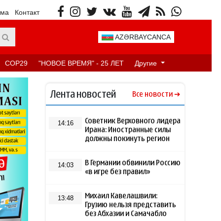
ама
Контакт
AZƏRBAYCANCA
COP29
"НОВОЕ ВРЕМЯ" - 25 ЛЕТ
Другие
Лента новостей
Все новости
Советник Верховного лидера
14:16
Ирана: Иностранные силы
должны покинуть регион
В Германии обвинили Россию
14:03
«в игре без правил»
Михаил Кавелашвили:
13:48
Грузию нельзя представить
без Абхазии и Самачабло