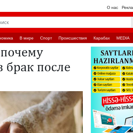
О нас
Рекл
номика
В мире
Спорт
Происшествия
Карабах
MEDIA
 почему
в брак после