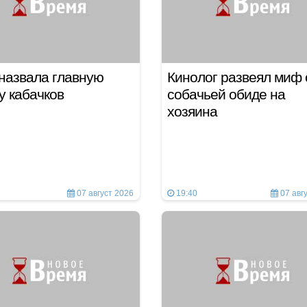
назвала главную
Кинолог развеял миф 
у кабачков
собачьей обиде на
хозяина
07 август 2026
19:40
07 авг