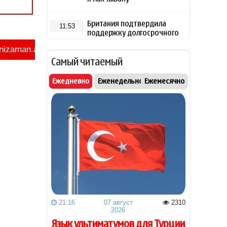
Британия подтвердила
11:53
поддержку долгосрочного
мира на Южном Кавказе
Самый читаемый
В ФИФА прокомментировали
11:33
обвинения Инфантино в
Ежедневно
Еженедельно
Ежемесячно
спонсировании любовницы
Фон дер Ляйен захотела
11:13
пресечь доходы России «со
всех сторон»
США закупит боевые лазеры
10:52
против дронов
NYT узнала о поиске США
10:44
кандидата на пост главы
21:16
07 август
2310
Кубы по венесуэльскому
2026
сценарию
Язык ультиматумов для Турции