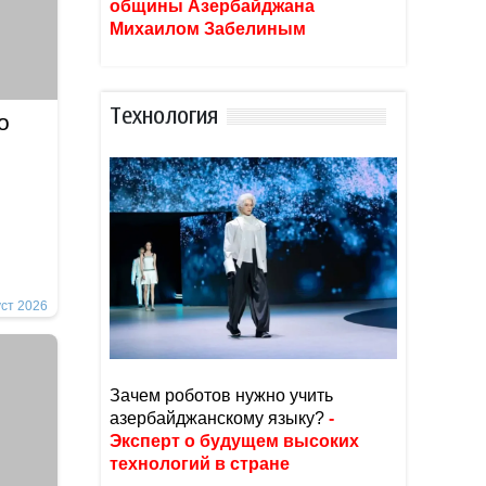
общины Азербайджана
Михаилом Забелиным
Тexнoлoгия
о
уст 2026
Зачем роботов нужно учить
азербайджанскому языку?
-
Эксперт о будущем высоких
технологий в стране