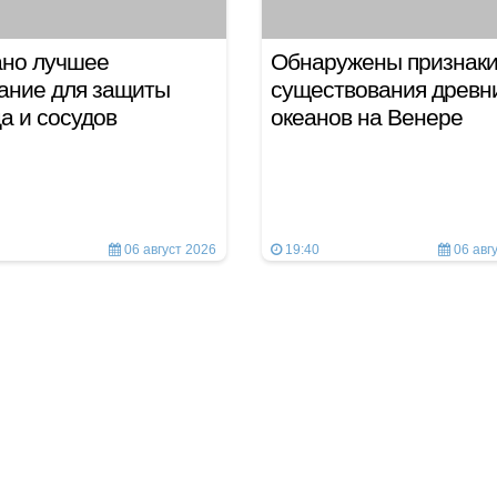
ано лучшее
Обнаружены признак
ание для защиты
существования древн
а и сосудов
океанов на Венере
06 август 2026
19:40
06 авг