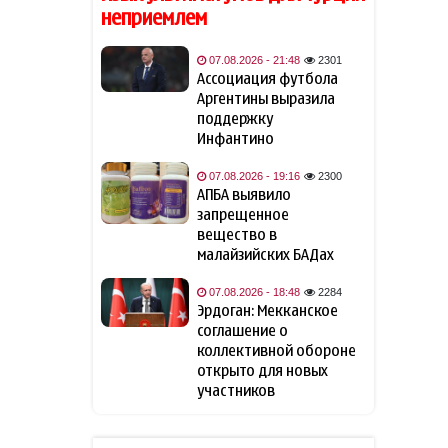
неприемлем
Премьер-министр Армении: В
10:24
ближайшее время мы
приступим к практической
07.08.2026 - 21:48
2301
реализации проекта TRIPP
Ассоциация футбола
Аргентины выразила
поддержку
Пашинян: Страница
10:15
Инфантино
конфликта между Арменией
и Азербайджаном закрыта,
07.08.2026 - 19:16
2300
установлен мир
АПБА выявило
запрещенное
ABC узнал о снятии с
09:56
вещество в
должности
малайзийских БАДах
координирующего помощь
Украине генерала США
07.08.2026 - 18:48
2284
Эрдоган: Мекканское
соглашение о
Лидер фракции ХДС/ХСС
09:45
коллективной обороне
отверг вариант досрочной
отставки Мерца с поста
открыто для новых
канцлера
участников
Bloomberg: Украина обещала
09:32