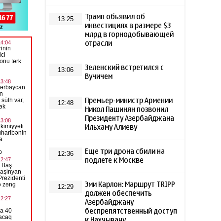
Трамп объявил об
13:25
инвестициях в размере $3
млрд в горнодобывающей
отрасли
Зеленский встретился с
13:06
Вучичем
Премьер-министр Армении
12:48
Никол Пашинян позвонил
Президенту Азербайджана
Ильхаму Алиеву
Еще три дрона сбили на
12:36
подлете к Москве
Эми Карлон: Маршрут TRIPP
12:29
должен обеспечить
Азербайджану
беспрепятственный доступ
к Нахчывану