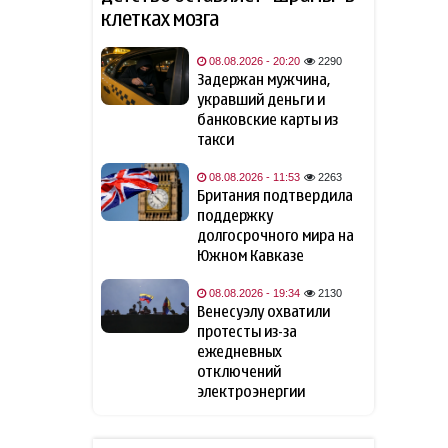
08 август 2026
клетках мозга
"Арсенал" объявил о
22:48
08.08.2026 - 20:20
2290
трансфере Бруно
Задержан мужчина,
Гимарайнса
укравший деньги и
банковские карты из
В США мужчину заперли в
22:00
такси
билборде ради рекламы
фильма
- ФОТО/ВИДЕО
08.08.2026 - 11:53
2263
Британия подтвердила
поддержку
Психологи назвали пять
21:48
долгосрочного мира на
фраз, которые могут мешать
личностному и
Южном Кавказе
профессиональному росту
08.08.2026 - 19:34
2130
Венесуэлу охватили
Перечислены способы
21:46
протесты из-за
сохранить смартфон
ежедневных
отключений
Вэнс заявил о прогрессе на
электроэнергии
21:28
переговорах с Ираном