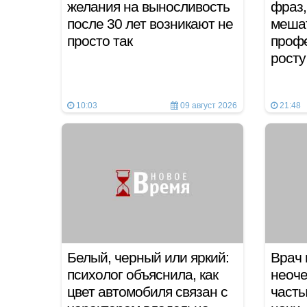
желания на выносливость
фраз,
после 30 лет возникают не
мешат
просто так
проф
рост
10:03
09 август 2026
21:48
Белый, черный или яркий:
Врач 
психолог объяснила, как
неоч
цвет автомобиля связан с
часты