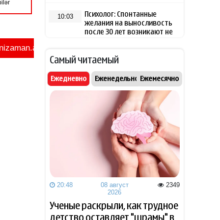
Психолог: Спонтанные
10:03
желания на выносливость
после 30 лет возникают не
просто так
Самый читаемый
Выдвинуты новые условия
09:39
для открытия Ормузского
Ежедневно
Еженедельно
Ежемесячно
пролива
NYT: у США осталось менее
09:32
1,7 тыс. ракет для Patriot из-
за операции против Ирана
Министр обороны
09:15
Финляндии отказал Украине
в передаче ракет для Patriot
20:48
08 август
2349
СМИ: УЕФА может начать
2026
09:10
расследование в отношении
Ученые раскрыли, как трудное
Инфантино
детство оставляет "шрамы" в