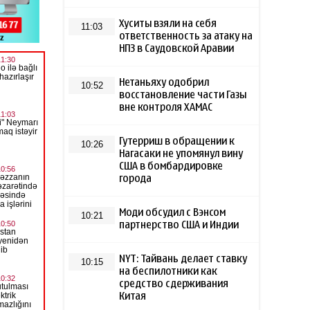
Хуситы взяли на себя
11:03
ответственность за атаку на
НПЗ в Саудовской Аравии
Нетаньяху одобрил
10:52
восстановление части Газы
вне контроля ХАМАС
Гутерриш в обращении к
10:26
Нагасаки не упомянул вину
США в бомбардировке
города
Моди обсудил с Вэнсом
10:21
партнерство США и Индии
NYT: Тайвань делает ставку
10:15
на беспилотники как
средство сдерживания
Китая