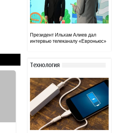
Президент Ильхам Алиев дал
интервью телеканалу «Евроньюс»
Тexнoлoгия