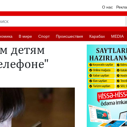
О нас
Рекл
номика
В мире
Спорт
Происшествия
Карабах
MEDIA
м детям
елефоне"