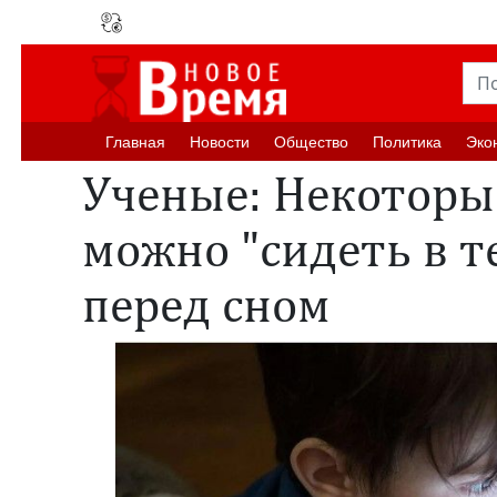
Главная
Новости
Oбщество
Политика
Эко
Ученые: Некоторы
можно "сидеть в т
перед сном