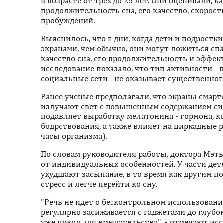
в возрасте от трех до 25 лет. Они оценивали, к
продолжительность сна, его качество, скорос
пробуждений.
Выяснилось, что в дни, когда дети и подростк
экранами, чем обычно, они могут ложиться сп
качество сна, его продолжительность и эффек
исследование показало, что тип активности - 
социальные сети - не оказывает существенног
Ранее ученые предполагали, что экраны смарт
излучают свет с повышенным содержанием син
подавляет выработку мелатонина - гормона, к
бодрствования, а также влияет на циркадные
часы организма).
По словам руководителя работы, доктора Мэть
от индивидуальных особенностей. У части дет
ухудшают засыпание, в то время как другим п
стресс и легче перейти ко сну.
"Речь не идет о бесконтрольном использовани
регулярно засиживается с гаджетами до глубок
уже повод для вмешательства", - отмечают ис