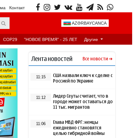
ама
Контакт
AZƏRBAYCANCA
COP29
"НОВОЕ ВРЕМЯ" - 25 ЛЕТ
Другие
Лента новостей
Все новости
США назвали ключ к сделке с
11:15
Россией по Украине
Лидер Сеуты считает, что в
11:12
городе может оставаться до
11 тыс. мигрантов
Глава МВД ФРГ: немцы
11:06
ежедневно становятся
целью гибридной войны