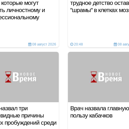
 которые могут
трудное детство оста
ь личностному и
"шрамы" в клетках мо
ессиональному
у
08 август 2026
20:48
08 авг
назвал три
Врач назвала главную
евидные причины
пользу кабачков
х пробуждений среди