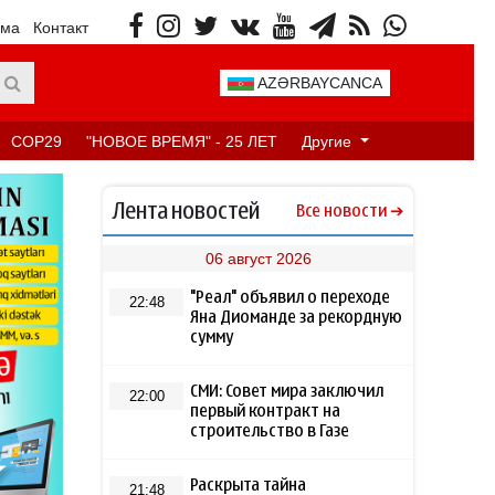
ама
Контакт
AZƏRBAYCANCA
COP29
"НОВОЕ ВРЕМЯ" - 25 ЛЕТ
Другие
Лента новостей
Все новости
06 август 2026
"Реал" объявил о переходе
22:48
Яна Диоманде за рекордную
сумму
СМИ: Совет мира заключил
22:00
первый контракт на
строительство в Газе
Раскрыта тайна
21:48