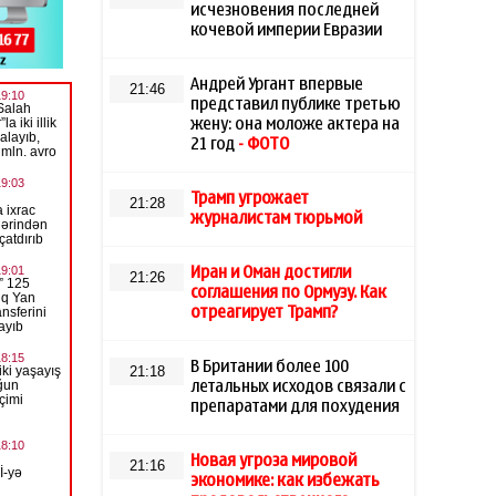
исчезновения последней
кочевой империи Евразии
Андрей Ургант впервые
21:46
представил публике третью
жену: она моложе актера на
21 год
- ФОТО
Трамп угрожает
21:28
журналистам тюрьмой
Иран и Оман достигли
21:26
соглашения по Ормузу. Как
отреагирует Трамп?
В Британии более 100
21:18
летальных исходов связали с
препаратами для похудения
Новая угроза мировой
21:16
экономике: как избежать