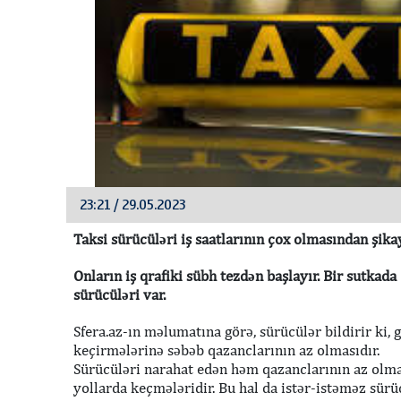
23:21 / 29.05.2023
Taksi sürücüləri iş saatlarının çox olmasından şikay
Onların iş qrafiki sübh tezdən başlayır. Bir sutkada 
sürücüləri var.
Sfera.az-ın məlumatına görə, sürücülər bildirir ki,
keçirmələrinə səbəb qazanclarının az olmasıdır.
Sürücüləri narahat edən həm qazanclarının az olma
yollarda keçmələridir. Bu hal da istər-istəməz sürü