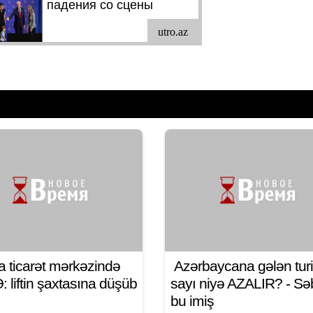
a ticarət mərkəzində
Azərbaycana gələn turi
 liftin şaxtasına düşüb
sayı niyə AZALIR? - S
bu imiş