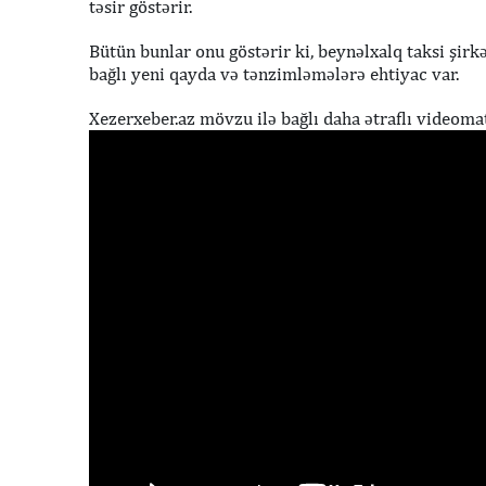
təsir göstərir.
Bütün bunlar onu göstərir ki, beynəlxalq taksi şirk
bağlı yeni qayda və tənzimləmələrə ehtiyac var.
Xezerxeber.az mövzu ilə bağlı daha ətraflı videomat