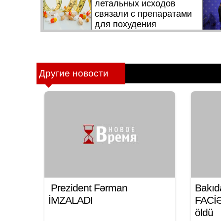
Другие новости
Prezident Fərman
Bakıd
İMZALADI
FACİƏ:
öldü