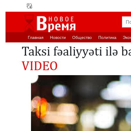
Главная
Новости
Oбщество
Политика
Эко
Taksi fəaliyyəti ilə b
VIDEO