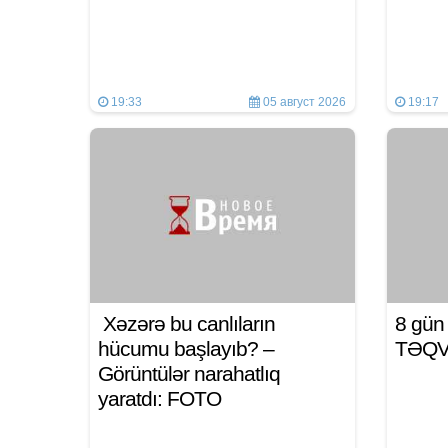
19:33
05 август 2026
19:17
Xəzərə bu canlıların
8 gü
hücumu başlayıb? –
TƏQ
Görüntülər narahatlıq
yaratdı: FOTO