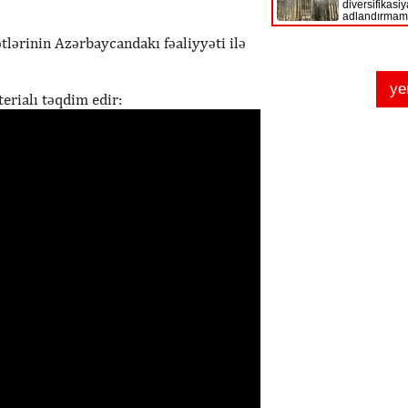
ətlərinin Azərbaycandakı fəaliyyəti ilə
erialı təqdim edir: