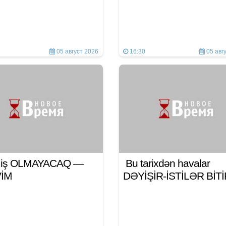
05 август 2026
16:30
05 авг
n iş OLMAYACAQ —
Bu tarixdən havalar
VİM
DƏYİŞİR-İSTİLƏR BİT