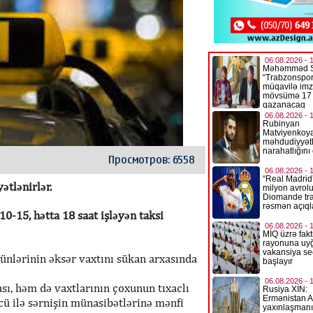
Просмотров: 6558
ətlənirlər.
10-15, hətta 18 saat işləyən taksi
 günlərinin əksər vaxtını sükan arxasında
sı, həm də vaxtlarının çoxunun tıxaclı
cü ilə sərnişin münasibətlərinə mənfi