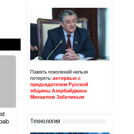
Память поколений нельзя
потерять:
интервью с
председателем Русской
общины Азербайджана
Михаилом Забелиным
st
əbəb
Тexнoлoгия