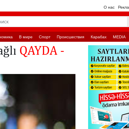
О нас
Рекл
номика
В мире
Спорт
Происшествия
Карабах
MEDIA
ağlı
QAYDA -