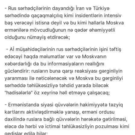
- Rus sərhədçilərinin dayandığı İran və Türkiyə
sərhədində qaçaqmalçılıq kimi insidentlərin intensiv
baş verəcəyi istisna deyil və bu kimi hallarla Moskva
ermənilərə mövcudluğunun nə qədər əhəmiyyətli
olduğunu nümayiş etdirəcək;
- Aİ müşahidəçilərinin rus sərhədçilərinin işini təftiş
edəcəyi haqda məlumatlar var və Moskvanın
xəbərdarlığı da bu informasiyaların reallığını
gücləndirir: rusların buna qarşı reaksiyası gərginliyin
yaranması ilə nəticələnəcək və Moskva bu gərginliyi
sərhəddə təhlükəsizliyə təhdid yarada biləcək
"hadisələrlə" öz xeyrinə həll etməyə çalışacaq;
- Ermənistanda siyasi qüvvələrin hakimiyyətə təzyiq
kartlarını aktivləşdirməklə yanaşı, erməni ordusu
daxilində ruslara bağlı qüvvələrin hərəkətə gətirilməsi,
eləcə də hərbi və ictimai təhlükəsizliyin pozulması kimi
gedişlər edilə bilər;