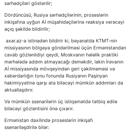
sərhədçiləri göstərilir;
Dördüncüsü, Rusiya sərhədçilərinin, proseslərin
inkişafına uyğun Aİ müşahidəçilərinə reaksiya verəcəyi
açıq şəkildə bildirilir;
axar.az-a istinadən bildirir ki, bəyanatda KTMT-nin
missiyasının bölgəyə göndərilməsi üçün Ermənistandan
cavab gözlənildiyi qeydi, Moskvanın hələlik praktiki
mərhələdə addım atmayacağı deməkdir, lakin İrəvanın
Aİ missiyasında mövqeyindən geri çəkilməməsi və
xəbərdarlığın tonu fonunda Rusiyanın Paşinyan
hakimiyyətinə qarşı ata biləcəyi mümkün addımları da
aktuallaşdırır.
Və mümkün ssenarilərin üç istiqamətdə tətbiq edilə
biləcəyi gözləntisini önə çıxarır.
Ermənistan daxilində proseslərin inkişafı
ssenariləşdirilə bilər: