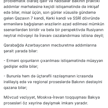
problematik olaraq qalır və hadisələr Bakının praktiki
addımlar mərhələsinə keçidi istiqamətində də inkişaf
edə bilər, misal üçün, son günlər xüsusilə gündəmə
gələn Qazaxın 7 kəndi, Kərki kəndi və SSRİ dövründə
ermənilərə bağışlanan ərazilərin azad edilməsi mümkün
ssenarilərdən biridir və belə bir perspektivdə Rusiyanın
neytral mövqeyi ilə İrəvanı cəzalandırması istisna deyil;
Qarabağda Azərbaycanın məcburetmə addımlarına
şərait yarada bilər:
- Erməni qoşunların çıxarılması istiqamətində müəyyən
gedişlər edilə bilər;
- Bununla həm də üçtərəfli razılaşmanın icrasında
irəliləyiş edə və regional proseslərdə Bakının dəstəyini
qazana bilər;
Mövcud vəziyyət, Moskva-İrəvan toqquşması Bakıya
prosesləri öz xeyrinə dəyişmək imkanı yaradır.