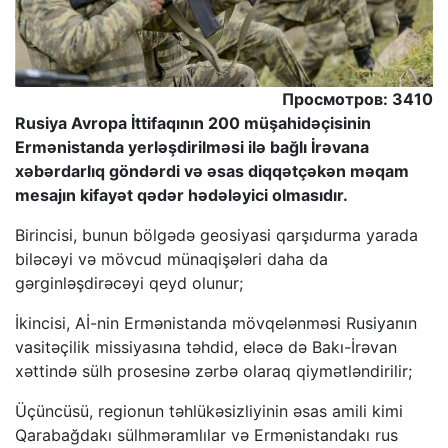
Просмотров: 3410
Rusiya Avropa İttifaqının 200 müşahidəçisinin
Ermənistanda yerləşdirilməsi ilə bağlı İrəvana
xəbərdarlıq göndərdi və əsas diqqətçəkən məqam
mesajın kifayət qədər hədələyici olmasıdır.
Birincisi, bunun bölgədə geosiyasi qarşıdurma yarada
biləcəyi və mövcud münaqişələri daha da
gərginləşdirəcəyi qeyd olunur;
İkincisi, Aİ-nin Ermənistanda mövqelənməsi Rusiyanın
vasitəçilik missiyasına təhdid, eləcə də Bakı-İrəvan
xəttində sülh prosesinə zərbə olaraq qiymətləndirilir;
Üçüncüsü, regionun təhlükəsizliyinin əsas amili kimi
Qarabağdakı sülhməramlılar və Ermənistandakı rus