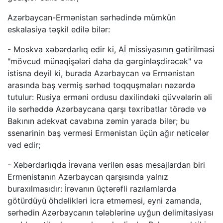
Azərbaycan-Ermənistan sərhədində mümkün
eskalasiya təşkil edilə bilər:
- Moskva xəbərdarlıq edir ki, Aİ missiyasının gətirilməsi
"mövcud münaqişələri daha da gərginləşdirəcək" və
istisna deyil ki, burada Azərbaycan və Ermənistan
arasında baş vermiş sərhəd toqquşmaları nəzərdə
tutulur: Rusiya erməni ordusu daxilindəki qüvvələrin əli
ilə sərhəddə Azərbaycana qarşı təxribatlar törədə və
Bakının adekvat cavabına zəmin yarada bilər; bu
ssenarinin baş verməsi Ermənistan üçün ağır nəticələr
vəd edir;
- Xəbərdarlıqda İrəvana verilən əsas mesajlardan biri
Ermənistanın Azərbaycan qarşısında yalnız
buraxılmasıdır: İrəvanın üçtərəfli razılamlarda
götürdüyü öhdəlikləri icra etməməsi, eyni zamanda,
sərhədin Azərbaycanın tələblərinə uyğun delimitasiyası