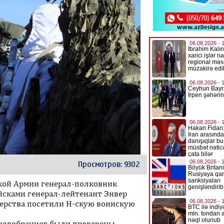
Просмотров: 9302
кой Армии генерал-полковник
сками генерал-лейтенант Энвер
ерства посетили Н-скую воинскую
 новобранцев были проверены