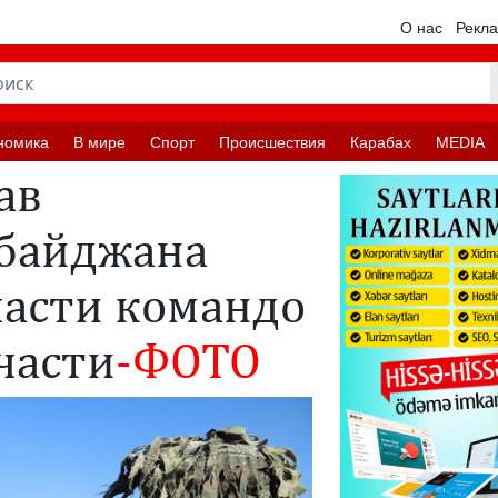
О нас
Рекл
номика
В мире
Спорт
Происшествия
Карабах
MEDIA
ав
байджана
части командо
части
-ФОТО