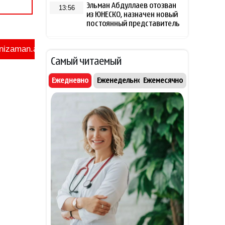
Эльман Абдуллаев отозван
13:56
из ЮНЕСКО, назначен новый
постоянный представитель
Постоянный представитель
13:54
Азербайджана при Совете
Самый читаемый
Европы отозван с
должности
Ежедневно
Еженедельно
Ежемесячно
Британия расширила
13:48
санкции против России
Бахтияр Асланбейли
13:41
награждён орденом
«Шохрат»
Экс-посла Украины в США
13:18
Стефанишину внесли в базу
"Миротворца"
Стала известна дата
13:14