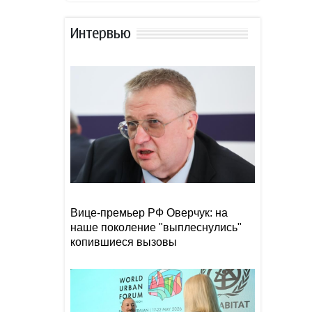
Хегсета статью WP о
нехватке боеприпасов
Интервью
ФИФА отказалась от плана
12:24
по продаже части прав на
чемпионат мира и принесла
извинения
Оверчук отметил роль
12:18
русского языка в укреплении
связей между РФ и
Киргизией
Захарова обвинила мэра
12:10
Хирасимы в «зомбировании»
Вице-премьер РФ Оверчук: на
японцев русофобией
наше поколение "выплеснулись"
копившиеся вызовы