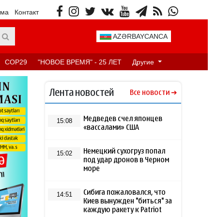
ама
Контакт
AZƏRBAYCANCA
COP29
"НОВОЕ ВРЕМЯ" - 25 ЛЕТ
Другие
Лента новостей
Все новости
Медведев счел японцев
15:08
«вассалами» США
Немецкий сухогруз попал
15:02
под удар дронов в Черном
море
Сибига пожаловался, что
14:51
Киев вынужден "биться" за
каждую ракету к Patriot