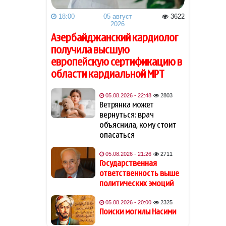
выплаты пенсий и пособий
по Баку, Сумгайыту и
18:00
05 август
3622
Абшеронскому району
2026
Азербайджанский кардиолог
Al Arabiya: непрямые
13:02
получила высшую
контакты между США и
европейскую сертификацию в
Ираном вступили в
области кардиальной МРТ
завершающую стадию
05.08.2026 - 22:48
2803
Джейхун Байрамов:
12:55
Ветрянка может
Обсуждены вопросы
вернуться: врач
стратегического
объяснила, кому стоит
партнёрства между
Азербайджаном и Украиной
опасаться
05.08.2026 - 21:26
2711
Сибига выразил
12:39
Государственная
соболезнования в связи с
ответственность выше
гибелью граждан
политических эмоций
Азербайджана в Чёрном
море
05.08.2026 - 20:00
2325
Поиски могилы Насими
Белый дом назвал атакой на
12:32