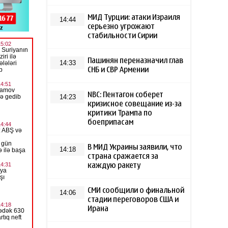
МИД Турции: атаки Израиля
14:44
серьезно угрожают
стабильности Сирии
Пашинян переназначил глав
14:33
СНБ и СВР Армении
NBC: Пентагон соберет
14:23
кризисное совещание из-за
критики Трампа по
боеприпасам
В МИД Украины заявили, что
14:18
страна сражается за
каждую ракету
СМИ сообщили о финальной
14:06
стадии переговоров США и
Ирана