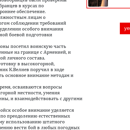
бранцев в курсах по
роннее обеспечение.
должностным лицам о
рогом соблюдении требований
е уделении особого внимания
ной боевой подготовки
роны посетил воинскую часть
енные на границе с Арменией, и
ой личного состава.
отовку в высокогорной,
ик К.Велиев поручил в ходе
ть основное внимание методам и
время, осваиваются вопросы
 горной местности, умения
ины, и взаимодействовать с другими
ойск особое внимание уделяется
 по преодолению естественных
ому использованию штатного
умению вести бой в любых погодных