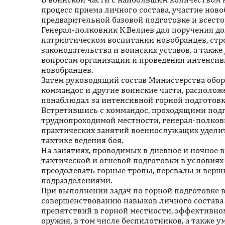
процесс приема личного состава, участие ново
предварительной базовой подготовке и всесто
Генерал-полковник К.Велиев дал поручения 
патриотическом воспитании новобранцев, ст
законодательства и воинских уставов, а такж
вопросам организации и проведения интенсив
новобранцев.
Затем руководящий состав Министерства обо
коммандос и другие воинские части, располож
понаблюдал за интенсивной горной подготовк
Встретившись с коммандос, проходящими подг
труднопроходимой местности, генерал-полковн
практических занятий военнослужащих удели
тактике ведения боя.
На занятиях, проводимых в дневное и ночное 
тактической и огневой подготовки в условиях
преодолевать горные тропы, перевалы и верш
подразделениями.
При выполнении задач по горной подготовке в
совершенствованию навыков личного состава
препятствий в горной местности, эффективн
оружия, в том числе беспилотников, а также 