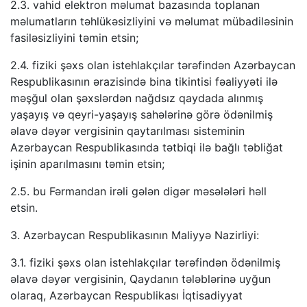
2.3. vahid elektron məlumat bazasında toplanan
məlumatların təhlükəsizliyini və məlumat mübadiləsinin
fasiləsizliyini təmin etsin;
2.4. fiziki şəxs olan istehlakçılar tərəfindən Azərbaycan
Respublikasının ərazisində bina tikintisi fəaliyyəti ilə
məşğul olan şəxslərdən nağdsız qaydada alınmış
yaşayış və qeyri-yaşayış sahələrinə görə ödənilmiş
əlavə dəyər vergisinin qaytarılması sisteminin
Azərbaycan Respublikasında tətbiqi ilə bağlı təbliğat
işinin aparılmasını təmin etsin;
2.5. bu Fərmandan irəli gələn digər məsələləri həll
etsin.
3. Azərbaycan Respublikasının Maliyyə Nazirliyi:
3.1. fiziki şəxs olan istehlakçılar tərəfindən ödənilmiş
əlavə dəyər vergisinin, Qaydanın tələblərinə uyğun
olaraq, Azərbaycan Respublikası İqtisadiyyat