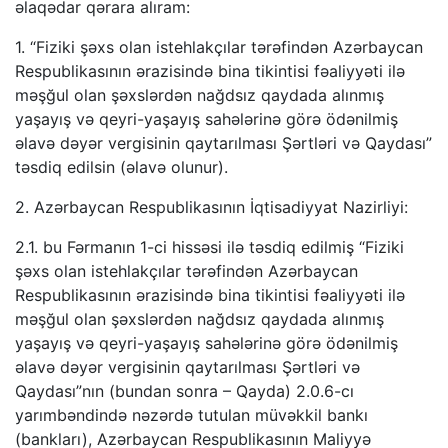
əlaqədar qərara alıram:
1. “Fiziki şəxs olan istehlakçılar tərəfindən Azərbaycan
Respublikasının ərazisində bina tikintisi fəaliyyəti ilə
məşğul olan şəxslərdən nağdsız qaydada alınmış
yaşayış və qeyri-yaşayış sahələrinə görə ödənilmiş
əlavə dəyər vergisinin qaytarılması Şərtləri və Qaydası”
təsdiq edilsin (əlavə olunur).
2. Azərbaycan Respublikasının İqtisadiyyat Nazirliyi:
2.1. bu Fərmanın 1-ci hissəsi ilə təsdiq edilmiş “Fiziki
şəxs olan istehlakçılar tərəfindən Azərbaycan
Respublikasının ərazisində bina tikintisi fəaliyyəti ilə
məşğul olan şəxslərdən nağdsız qaydada alınmış
yaşayış və qeyri-yaşayış sahələrinə görə ödənilmiş
əlavə dəyər vergisinin qaytarılması Şərtləri və
Qaydası”nın (bundan sonra – Qayda) 2.0.6-cı
yarımbəndində nəzərdə tutulan müvəkkil bankı
(bankları), Azərbaycan Respublikasının Maliyyə