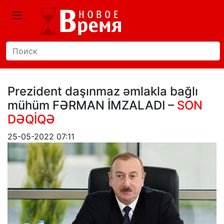
Prezident daşınmaz əmlakla bağlı
mühüm FƏRMAN İMZALADI –
SON
DƏQİQƏ
25-05-2022 07:11