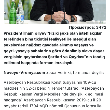
Просмотров: 3472
Prezident İlham Əliyev “Fiziki şəxs olan istehlakçılar
tərəfindən bina tikintisi fəaliyyəti ilə məşğul olan
şəxslərdən nağdsız qaydada alınmış yaşayış və
qeyri-yaşayış sahələrinə görə ödənilmiş əlavə dəyər
vergisinin qaytarılması Şərtləri və Qaydası”nın təsdiq
edilməsi haqqında fərman imzalayıb.
Novoye-Vremya.com
xəbər verir ki, fərmanda deyilir:
Azərbaycan Respublikası Konstitusiyasının 109-cu
maddəsinin 32-ci bəndini rəhbər tutaraq, “Azərbaycan
Respublikasının Vergi Məcəlləsində dəyişiklik edilməsi
haqqında” Azərbaycan Respublikasının 2019-cu il 29
noyabr tarixli 1704-VQD nömrəli Qanununun icrası ilə