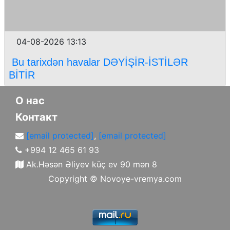
04-08-2026 13:13
Bu tarixdən havalar DƏYİŞİR-İSTİLƏR
BİTİR
О нас
Контакт
[email protected]
,
[email protected]
+994 12 465 61 93
Ak.Həsən Əliyev küç ev 90 mən 8
Copyright ©
Novoye-vremya.com