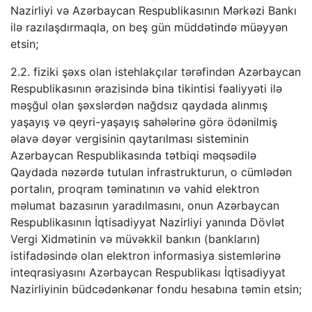
Nazirliyi və Azərbaycan Respublikasının Mərkəzi Bankı
ilə razılaşdırmaqla, on beş gün müddətində müəyyən
etsin;
2.2. fiziki şəxs olan istehlakçılar tərəfindən Azərbaycan
Respublikasının ərazisində bina tikintisi fəaliyyəti ilə
məşğul olan şəxslərdən nağdsız qaydada alınmış
yaşayış və qeyri-yaşayış sahələrinə görə ödənilmiş
əlavə dəyər vergisinin qaytarılması sisteminin
Azərbaycan Respublikasında tətbiqi məqsədilə
Qaydada nəzərdə tutulan infrastrukturun, o cümlədən
portalın, proqram təminatının və vahid elektron
məlumat bazasının yaradılmasını, onun Azərbaycan
Respublikasının İqtisadiyyat Nazirliyi yanında Dövlət
Vergi Xidmətinin və müvəkkil bankın (bankların)
istifadəsində olan elektron informasiya sistemlərinə
inteqrasiyasını Azərbaycan Respublikası İqtisadiyyat
Nazirliyinin büdcədənkənar fondu hesabına təmin etsin;