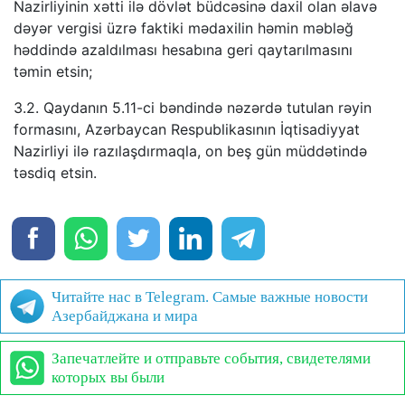
Nazirliyinin xətti ilə dövlət büdcəsinə daxil olan əlavə
dəyər vergisi üzrə faktiki mədaxilin həmin məbləğ
həddində azaldılması hesabına geri qaytarılmasını
təmin etsin;
3.2. Qaydanın 5.11-ci bəndində nəzərdə tutulan rəyin
formasını, Azərbaycan Respublikasının İqtisadiyyat
Nazirliyi ilə razılaşdırmaqla, on beş gün müddətində
təsdiq etsin.
Читайте нас в Telegram. Самые важные новости
Азербайджана и мира
Запечатлейте и отправьте события, свидетелями
которых вы были