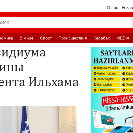
О нас
Рекл
номика
В мире
Спорт
Происшествия
Карабах
MEDIA
зидиума
вины
ента Ильхама