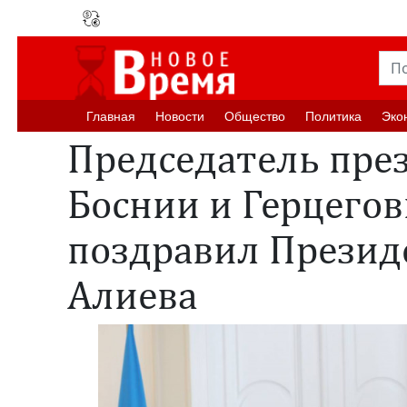
Главная
Новости
Oбщество
Политика
Эко
Председатель пре
Боснии и Герцего
поздравил Презид
Алиева