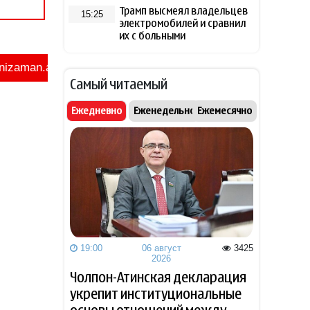
Трамп высмеял владельцев
15:25
электромобилей и сравнил
их с больными
Захарова обвинила
15:02
Самый читаемый
Навроцкого в «клинической
русофобии» после фразы о
«москалях»
Ежедневно
Еженедельно
Ежемесячно
NTV: Турция, Саудовская
14:51
Аравия и Пакистан
объединились в военный
альянс
Навроцкий высказался о
14:41
поддержке Украины: «Там,
где бьют москаля, Польша
19:00
06 август
3425
помогает»
2026
Чолпон-Атинская декларация
Трамп: Иран хочет достичь
14:31
укрепит институциональные
соглашения