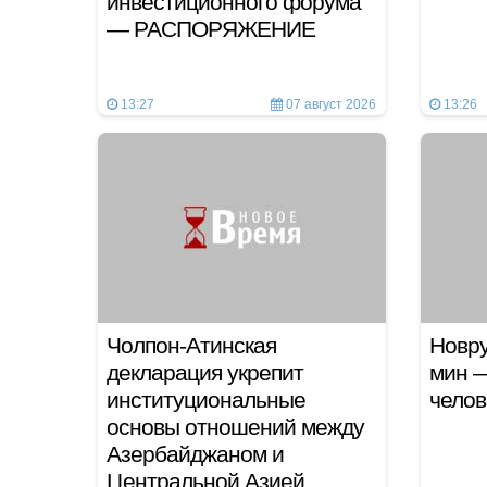
инвестиционного форума
— РАСПОРЯЖЕНИЕ
13:27
07 август 2026
13:26
Чолпон-Атинская
Новру
декларация укрепит
мин —
институциональные
челов
основы отношений между
Азербайджаном и
Центральной Азией