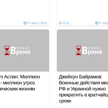
07 август 2026
13:25
07 авг
з Аслан: Миллион
Джейхун Байрамов:
 миллион угроз
Военные действия ме
еческим жизням
РФ и Украиной нужно
прекратить в кратчай
сроки