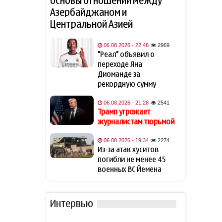
основы отношений между
Азербайджаном и
Трамп считает Хабиба
14:14
Центральной Азией
Нурмагомедова своим
любимым бойцом
06.08.2026 - 22:48
2969
"Реал" объявил о
В разведке США
14:05
переходе Яна
предупредили о возможном
«нападении России» на НАТО
Диоманде за
рекордную сумму
Страна Евросоюза проведет
13:50
06.08.2026 - 21:28
2541
учения по внезапному
Трамп угрожает
отключению
журналистам тюрьмой
электроэнергии
06.08.2026 - 19:34
2274
ЕС ввел новые санкции
Из-за атак хуситов
13:39
против России
погибли не менее 45
военных ВС Йемена
Создан Организационный
13:27
комитет Азербайджанского
международного
Интервью
инвестиционного форума
—
РАСПОРЯЖЕНИЕ