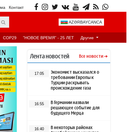
ама
Контакт
AZƏRBAYCANCA
COP29
"НОВОЕ ВРЕМЯ" - 25 ЛЕТ
Другие
Лента новостей
Все новости
Экономист высказался о
17:05
требовании Европы к
Турции раскрывать
происхождение газа
В Германии назвали
16:55
решающее событие для
будущего Мерца
В некоторых районах
16:40