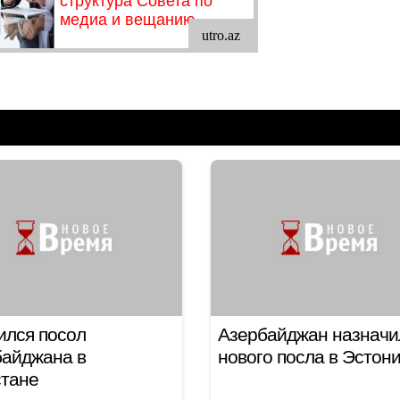
ился посол
Азербайджан назначи
байджана в
нового посла в Эстон
стане