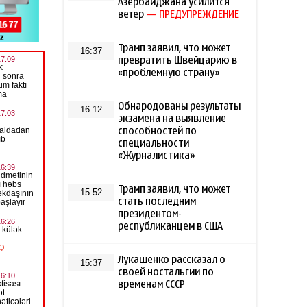
Азербайджана усилится
ветер
— ПРЕДУПРЕЖДЕНИЕ
Трамп заявил, что может
16:37
превратить Швейцарию в
«проблемную страну»
Обнародованы результаты
16:12
экзамена на выявление
способностей по
специальности
«Журналистика»
Трамп заявил, что может
15:52
стать последним
президентом-
республиканцем в США
Лукашенко рассказал о
15:37
своей ностальгии по
временам СССР