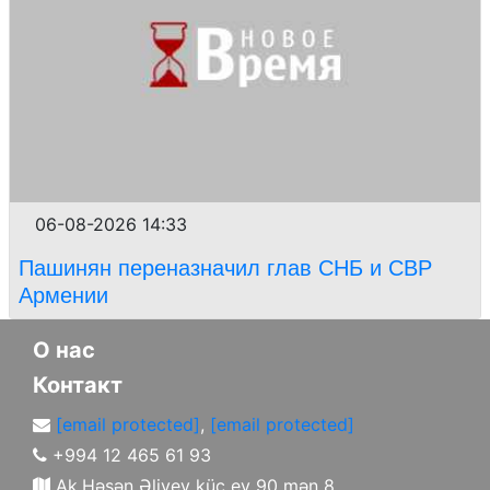
06-08-2026 14:33
Пашинян переназначил глав СНБ и СВР
Армении
О нас
Контакт
[email protected]
,
[email protected]
+994 12 465 61 93
Ak.Həsən Əliyev küç ev 90 mən 8