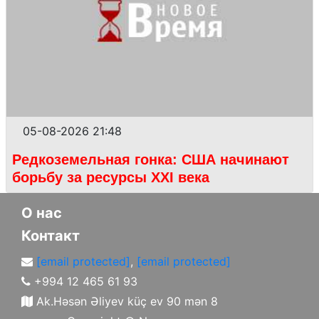
05-08-2026 21:48
Редкоземельная гонка: США начинают
борьбу за ресурсы XXI века
О нас
Контакт
[email protected]
,
[email protected]
+994 12 465 61 93
Ak.Həsən Əliyev küç ev 90 mən 8