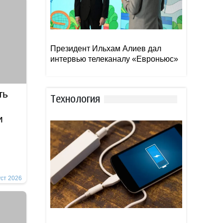
Президент Ильхам Алиев дал
интервью телеканалу «Евроньюс»
ть
Тexнoлoгия
и
уст 2026