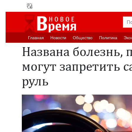
Главная
Новости
Oбщество
Политика
Эко
Названа болезнь, 
могут запретить с
руль