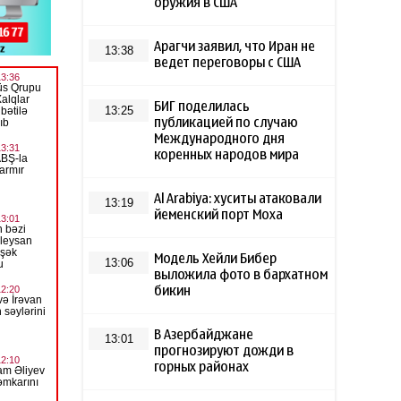
оружия в США
Арагчи заявил, что Иран не
13:38
ведет переговоры с США
БИГ поделилась
13:25
публикацией по случаю
Международного дня
коренных народов мира
Al Arabiya: хуситы атаковали
13:19
йеменский порт Моха
Модель Хейли Бибер
13:06
выложила фото в бархатном
бикин
В Азербайджане
13:01
прогнозируют дожди в
горных районах