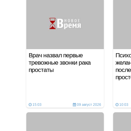
Врач назвал первые
Психо
тревожные звонки рака
желан
простаты
после
прост
15:03
09 август 2026
10:03