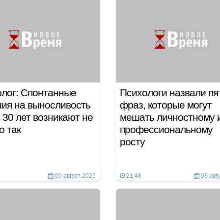
лог: Спонтанные
Психологи назвали пя
ия на выносливость
фраз, которые могут
 30 лет возникают не
мешать личностному 
о так
профессиональному
росту
09 август 2026
21:48
08 авг