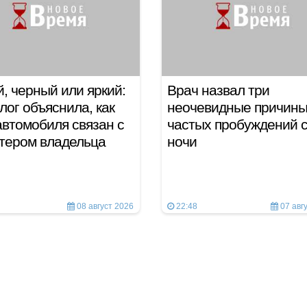
, черный или яркий:
Врач назвал три
лог объяснила, как
неочевидные причин
автомобиля связан с
частых пробуждений 
ктером владельца
ночи
08 август 2026
22:48
07 авг