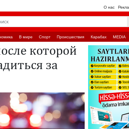
О нас
Рекл
номика
В мире
Спорт
Происшествия
Карабах
MEDIA
после которой
адиться за