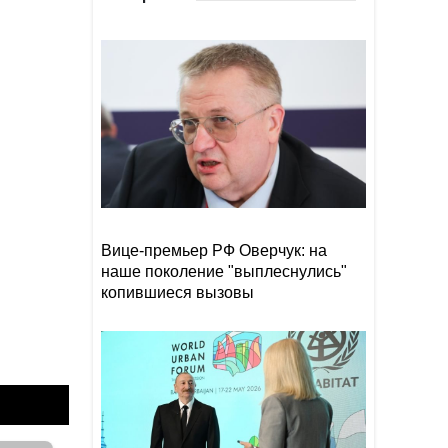
целью гибридной войны
Хуситы взяли на себя
11:03
ответственность за атаку на
НПЗ в Саудовской Аравии
Нетаньяху одобрил
10:52
восстановление части Газы
вне контроля ХАМАС
Вице-премьер РФ Оверчук: на
наше поколение "выплеснулись"
копившиеся вызовы