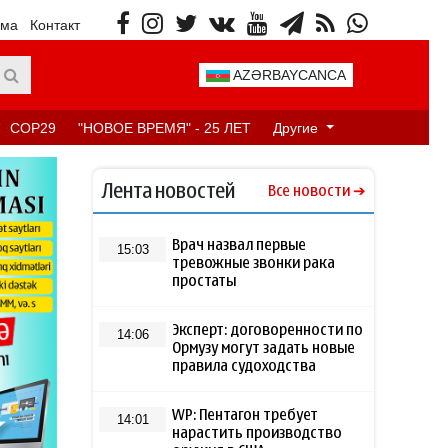
ама
Контакт
AZƏRBAYCANCA
COP29
"НОВОЕ ВРЕМЯ" - 25 ЛЕТ
Другие
Лента новостей
Все новости
Врач назвал первые
15:03
тревожные звонки рака
простаты
Эксперт: договоренности по
14:06
Ормузу могут задать новые
правила судоходства
WP: Пентагон требует
14:01
нарастить производство