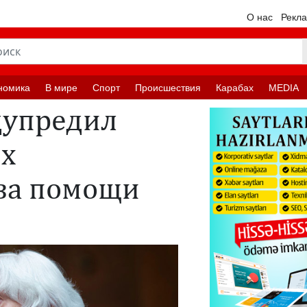
О нас
Рекл
номика
В мире
Спорт
Происшествия
Карабах
MEDIA
упредил
ых
-за помощи