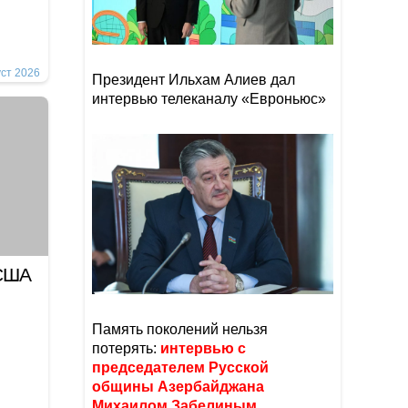
уст 2026
Президент Ильхам Алиев дал
интервью телеканалу «Евроньюс»
 США
Память поколений нельзя
потерять:
интервью с
председателем Русской
общины Азербайджана
Михаилом Забелиным