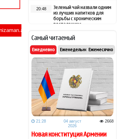
Зеленый чай назвали одним
20:48
из лучших напитков для
борьбы с хроническим
воспалением
Самый читаемый
"Арсенал" и "Ньюкасл"
20:28
согласовали трансфер Бруно
Ежедневно
Еженедельно
Ежемесячно
Гимарайнса
Радостная новость для
20:20
пассажиров бакинского
метро
Поиски могилы Насими
20:00
2.7 млн манатов будет
19:58
потрачено на закупку
медицинского кислорода
21:28
04 август
2668
2026
для больниц Азербайджана
Новая конституция Армении