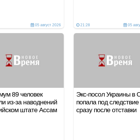
05 август 2026
21:28
05 авг
ум 89 человек
Экс-посол Украины в
ли из-за наводнений
попала под следствие
дийском штате Ассам
сразу после отставки