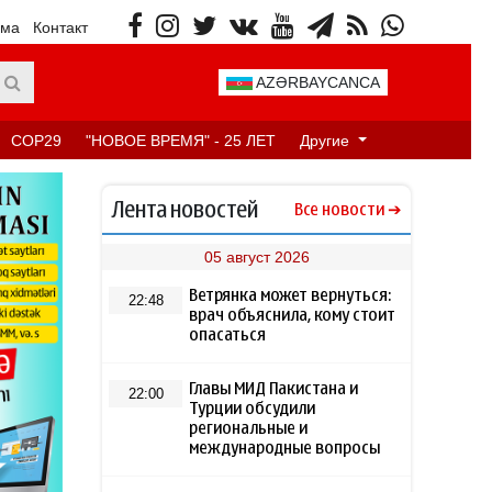
ама
Контакт
AZƏRBAYCANCA
COP29
"НОВОЕ ВРЕМЯ" - 25 ЛЕТ
Другие
Лента новостей
Все новости
05 август 2026
Ветрянка может вернуться:
22:48
врач объяснила, кому стоит
опасаться
Главы МИД Пакистана и
22:00
Турции обсудили
региональные и
международные вопросы