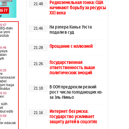
Редкоземельная гонка: США
21:48
начинают борьбу за ресурсы
XXI века
На рэпера Канье Уэста
21:46
подали в суд
Прощание с иллюзией
21:28
Государственная
21:26
ответственность выше
политических эмоций
В ООН предрекли резкий
21:18
рост числа голодающих из-
за Эль-Ниньо
Интернет без риска:
21:16
государство усиливает
защиту детей в соцсетях