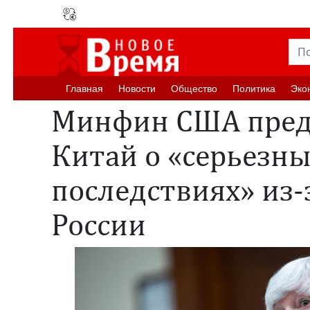
Главная
Новости
Oбщество
Политика
Эко
Минфин США пред
Китай о «серьезн
последствиях» из
России