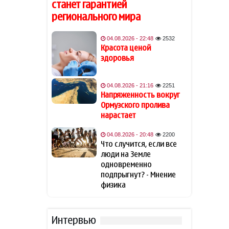
станет гарантией
В одном из торговых
19:54
центров Баку произошел
регионального мира
несчастный случай
04.08.2026 - 22:48
2532
Хейли Бибер показала
Красота ценой
19:48
фигуру в эффектном микро-
здоровья
бикини с металлическим
блеском
04.08.2026 - 21:16
2251
Напряженность вокруг
Ученые предложили
19:40
Ормузского пролива
амбициозный план по
нарастает
спасению Земли после
гибели Солнца
04.08.2026 - 20:48
2200
Что случится, если все
Минимум 89 человек
люди на Земле
19:34
погибли из-за наводнений в
одновременно
индийском штате Ассам
подпрыгнут? - Мнение
физика
Азербайджанские
19:28
тхэквондисты завоевали 22
медали на турнире Batumi
Интервью
Open