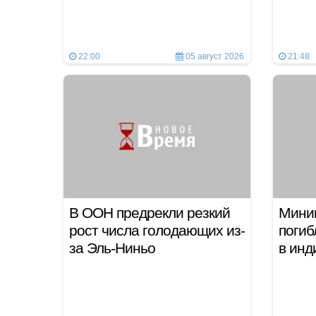
22:00
05 август 2026
21:48
В ООН предрекли резкий
Миним
рост числа голодающих из-
погиб
за Эль-Ниньо
в ин