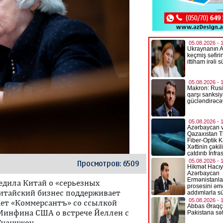
Просмотров: 6509
дила Китай о «серьезных
 китайский бизнес поддерживает
ает «Коммерсантъ» со ссылкой
 Минфина США о встрече Йеллен с
Гуанчжоу.