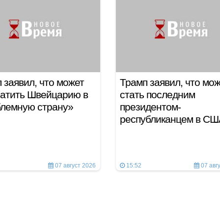
 заявил, что может
Трамп заявил, что мо
атить Швейцарию в
стать последним
блемную страну»
президентом-
республиканцем в СШ
07 август 2026
15:52
07 авг