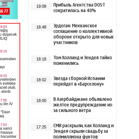
Прибыль Агентства DOST
19:08
сократилась на 40%
Эрдоган: Мекканское
18:48
соглашение о коллективной
обороне открыто для новых
участников
Том Холланд и Зендея тайно
18:18
поженились
Звезда сборной Испании
18:02
перейдет в «Барселону»
В Азербайджане объявлено
18:00
желтое предупреждение из-
за сильного ветра
СМИ раскрыли, как Холланд и
17:25
Зендея скрыли свадьбу за
полмиллиона фунтов