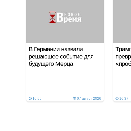
В Германии назвали
Трамп
решающее событие для
превр
будущего Мерца
«про
16:55
07 август 2026
16:37