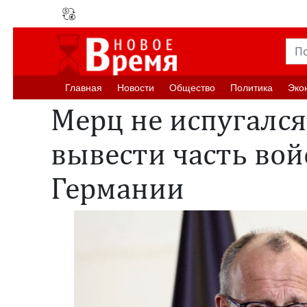
Главная
Новости
Oбщество
Политика
Эко
Мерц не испугалс
вывести часть вой
Германии