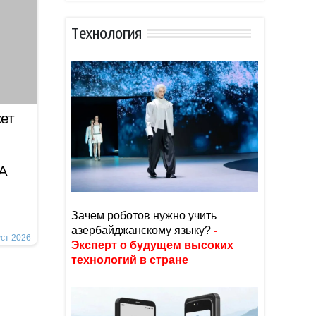
Тexнoлoгия
жет
А
Зачем роботов нужно учить
азербайджанскому языку?
-
уст 2026
Эксперт о будущем высоких
технологий в стране