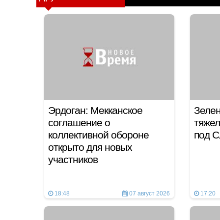
Эрдоган: Мекканское
Зелен
соглашение о
тяжел
коллективной обороне
под С
открыто для новых
участников
18:48
07 август 2026
17:20