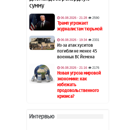
сумму
Обнародованы результаты
16:12
экзамена на выявление
06.08.2026 - 21:28
2590
способностей по
Трамп угрожает
специальности
журналистам тюрьмой
«Журналистика»
06.08.2026 - 19:34
2331
Из-за атак хуситов
Трамп заявил, что может
15:52
погибли не менее 45
стать последним
президентом-
военных ВС Йемена
республиканцем в США
06.08.2026 - 21:16
2176
Новая угроза мировой
Лукашенко рассказал о
15:37
экономике: как
своей ностальгии по
избежать
временам СССР
продовольственного
кризиса?
Трамп высмеял владельцев
15:25
электромобилей и сравнил
их с больными
Интервью
Захарова обвинила
15:02