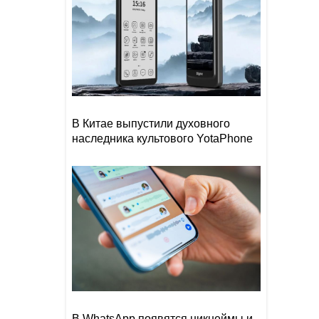
В Китае выпустили духовного
наследника культового YotaPhone
В WhatsApp появятся никнеймы и