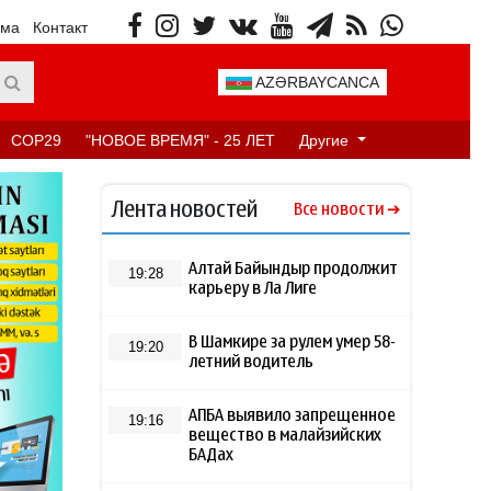
ама
Контакт
AZƏRBAYCANCA
COP29
"НОВОЕ ВРЕМЯ" - 25 ЛЕТ
Другие
Лента новостей
Все новости
Алтай Байындыр продолжит
19:28
карьеру в Ла Лиге
В Шамкире за рулем умер 58-
19:20
летний водитель
АПБА выявило запрещенное
19:16
вещество в малайзийских
БАДах