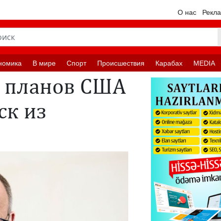
О нас
Рекл
номика
В мире
Спорт
Происшествия
Карабах
MEDIA
я планов США
ск из