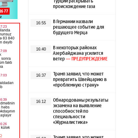
Турции раскрывать
происхождение газа
В Германии назвали
16:55
решающее событие для
будущего Мерца
В некоторых районах
16:40
Азербайджана усилится
ветер
— ПРЕДУПРЕЖДЕНИЕ
Трамп заявил, что может
16:37
превратить Швейцарию в
«проблемную страну»
Обнародованы результаты
16:12
экзамена на выявление
способностей по
специальности
«Журналистика»
Трамп заявил, что может