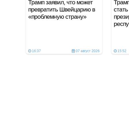
Трамп заявил, что может
Трамп
превратить Швейцарию в
стать
«проблемную страну»
прези
респ
16:37
07 август 2026
15:52