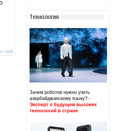
о
Тexнoлoгия
уст 2026
Зачем роботов нужно учить
азербайджанскому языку?
-
Эксперт о будущем высоких
технологий в стране