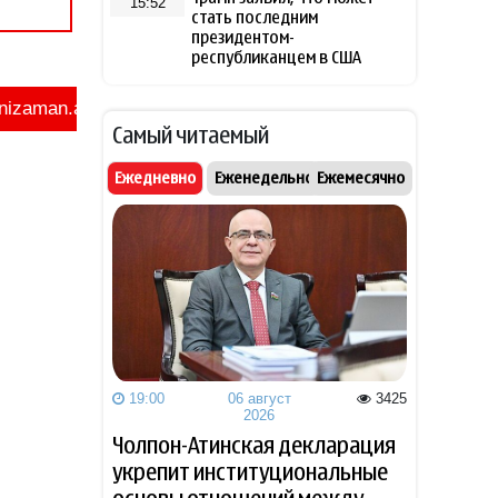
15:52
стать последним
президентом-
республиканцем в США
Лукашенко рассказал о
15:37
Самый читаемый
своей ностальгии по
временам СССР
Ежедневно
Еженедельно
Ежемесячно
Трамп высмеял владельцев
15:25
электромобилей и сравнил
их с больными
Захарова обвинила
15:02
Навроцкого в «клинической
русофобии» после фразы о
«москалях»
19:00
06 август
3425
2026
NTV: Турция, Саудовская
14:51
Аравия и Пакистан
Чолпон-Атинская декларация
объединились в военный
укрепит институциональные
альянс