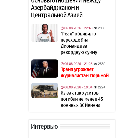
основы отношений между
Азербайджаном и
Навроцкий высказался о
14:41
Центральной Азией
поддержке Украины: «Там,
где бьют москаля, Польша
помогает»
06.08.2026 - 22:48
2969
"Реал" объявил о
переходе Яна
Трамп: Иран хочет достичь
14:31
соглашения
Диоманде за
рекордную сумму
Трамп считает Хабиба
14:14
06.08.2026 - 21:28
2559
Нурмагомедова своим
Трамп угрожает
любимым бойцом
журналистам тюрьмой
В разведке США
06.08.2026 - 19:34
2274
14:05
предупредили о возможном
Из-за атак хуситов
«нападении России» на НАТО
погибли не менее 45
военных ВС Йемена
Страна Евросоюза проведет
13:50
учения по внезапному
отключению
Интервью
электроэнергии