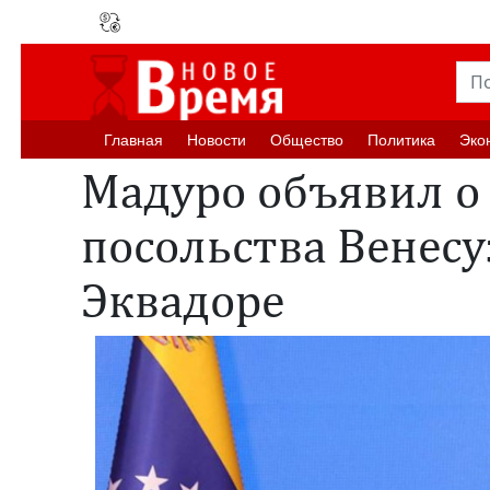
Главная
Новости
Oбщество
Политика
Эко
Мадуро объявил о
посольства Венесу
Эквадоре