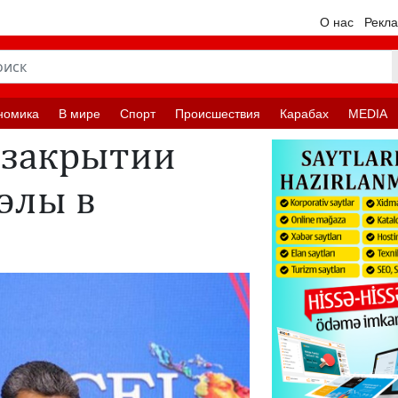
О нас
Рекл
номика
В мире
Спорт
Происшествия
Карабах
MEDIA
 закрытии
элы в