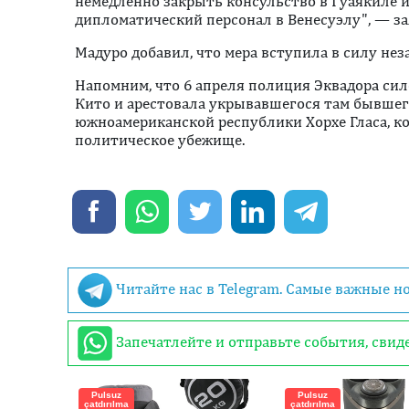
немедленно закрыть консульство в Гуаякиле 
дипломатический персонал в Венесуэлу", — за
Мадуро добавил, что мера вступила в силу не
Напомним, что 6 апреля полиция Эквадора си
Кито и арестовала укрывавшегося там бывшег
южноамериканской республики Хорхе Гласа, к
политическое убежище.
Читайте нас в Telegram. Самые важные н
Запечатлейте и отправьте события, сви