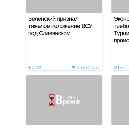
Зеленский признал
Эконо
тяжелое положение ВСУ
требо
под Славянском
Турци
проис
17:20
07 август 2026
17:05