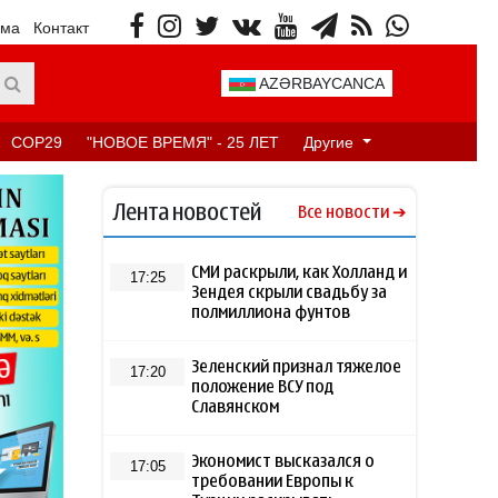
ама
Контакт
AZƏRBAYCANCA
COP29
"НОВОЕ ВРЕМЯ" - 25 ЛЕТ
Другие
Лента новостей
Все новости
СМИ раскрыли, как Холланд и
17:25
Зендея скрыли свадьбу за
полмиллиона фунтов
Зеленский признал тяжелое
17:20
положение ВСУ под
Славянском
Экономист высказался о
17:05
требовании Европы к