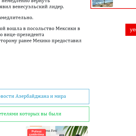
и немедленно вернуть
явил венесуэльский лидер.
замедлительно.
лой вошла в посольство Мексики в
о вице-президента
оторому ранее Мехико предоставил
овости Азербайджана и мира
детелями которых вы были