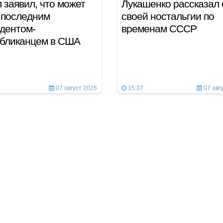
 заявил, что может
Лукашенко рассказал 
 последним
своей ностальгии по
дентом-
временам СССР
убликанцем в США
07 август 2026
15:37
07 авг