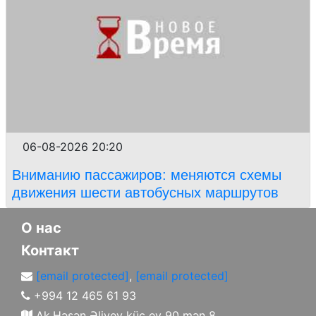
06-08-2026 20:20
Вниманию пассажиров: меняются схемы
движения шести автобусных маршрутов
О нас
Контакт
[email protected]
,
[email protected]
+994 12 465 61 93
Ak.Həsən Əliyev küç ev 90 mən 8