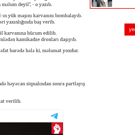
 məlum deyil”, - o yazıb.
H-ın yük maşını karvanını bombalayıb.
i yaxınlığında baş verib.
l karvanına hücum edilib.
cümlədən kamikadze dronları daşıyıb.
əfat barədə hələ ki, məlumat yoxdur.
ndə həyəcan siqnalından sonra partlayış
t verilib.