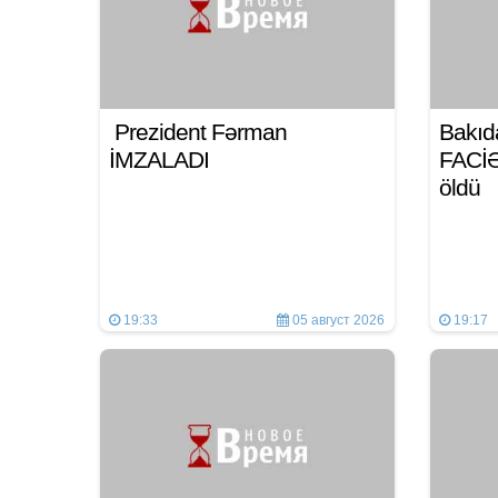
Prezident Fərman
Bakıd
İMZALADI
FACİƏ:
öldü
19:33
05 август 2026
19:17