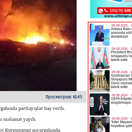
Просмотров: 6145
gahında partlayışlar baş verib.
də məlumat yayıb.
ləri Korpusunun qərargahında