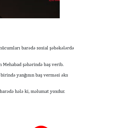
hücumları barədə sosial şəbəkələrdə
in Mehabad şəhərində baş verib.
 birində yanğının baş verməsi əks
 barədə hələ ki, məlumat yoxdur.