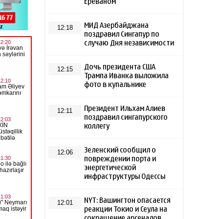
Ереваном
МИД Азербайджана
12:18
поздравил Сингапур по
случаю Дня независимости
Дочь президента США
12:15
Трампа Иванка выложила
фото в купальнике
Президент Ильхам Алиев
12:11
поздравил сингапурского
коллегу
Зеленский сообщил о
12:06
повреждении порта и
энергетической
инфраструктуры Одессы
NYT: Вашингтон опасается
12:01
реакции Токио и Сеула на
сокращение арсеналов