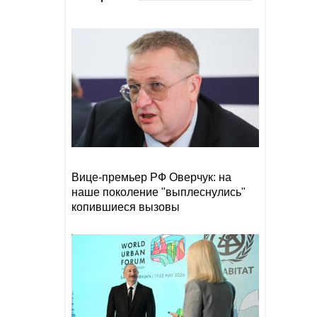
NYT: у США осталось менее
09:32
1,7 тыс. ракет для Patriot из-
за операции против Ирана
Министр обороны
09:15
Финляндии отказал Украине
в передаче ракет для Patriot
СМИ: УЕФА может начать
09:10
расследование в отношении
Инфантино
Вице-премьер РФ Оверчук: на
наше поколение "выплеснулись"
копившиеся вызовы