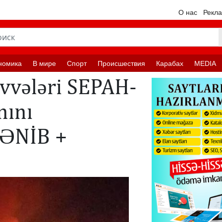
О нас
Рекл
номика
В мире
Спорт
Происшествия
Карабах
MEDIA
üvvələri SEPAH-
nını
LƏNİB +