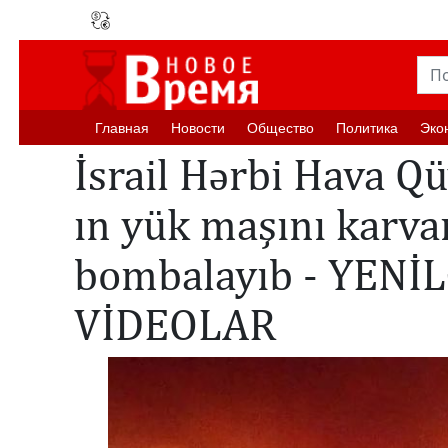
Главная
Новости
Oбщество
Политика
Эко
İsrail Hərbi Hava Q
ın yük maşını karva
bombalayıb - YENİ
VİDEOLAR