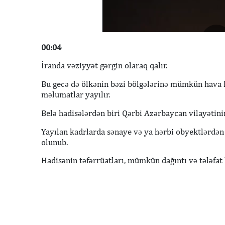
00:04
İranda vəziyyət gərgin olaraq qalır.
Bu gecə də ölkənin bəzi bölgələrinə mümkün hava 
məlumatlar yayılır.
Belə hadisələrdən biri Qərbi Azərbaycan vilayətin
Yayılan kadrlarda sənaye və ya hərbi obyektlərdən
olunub.
Hadisənin təfərrüatları, mümkün dağıntı və tələfat