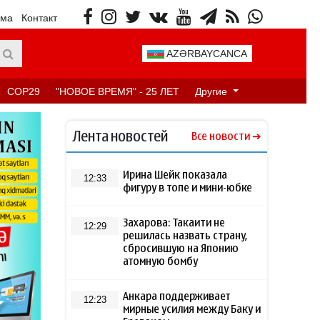
ама
Контакт
AZƏRBAYCANCA
COP29
"НОВОЕ ВРЕМЯ" - 25 ЛЕТ
Другие
Лента новостей
Все новости
Ирина Шейк показала
12:33
фигуру в топе и мини-юбке
Захарова: Такаити не
12:29
решилась назвать страну,
сбросившую на Японию
атомную бомбу
Анкара поддерживает
12:23
мирные усилия между Баку и