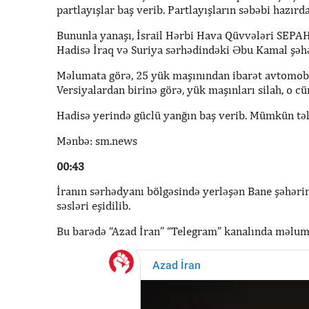
partlayışlar baş verib. Partlayışların səbəbi hazırda
Bununla yanaşı, İsrail Hərbi Hava Qüvvələri SEPA
Hadisə İraq və Suriya sərhədindəki Əbu Kamal şəhər
Məlumata görə, 25 yük maşınından ibarət avtomobi
Versiyalardan birinə görə, yük maşınları silah, o 
Hadisə yerində güclü yanğın baş verib. Mümkün təl
Mənbə: sm.news
00:43
İranın sərhədyanı bölgəsində yerləşən Bane şəhəri
səsləri eşidilib.
Bu barədə “Azad İran” “Telegram” kanalında məluma