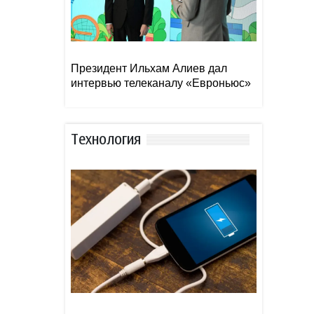
Президент Ильхам Алиев дал
интервью телеканалу «Евроньюс»
Тexнoлoгия