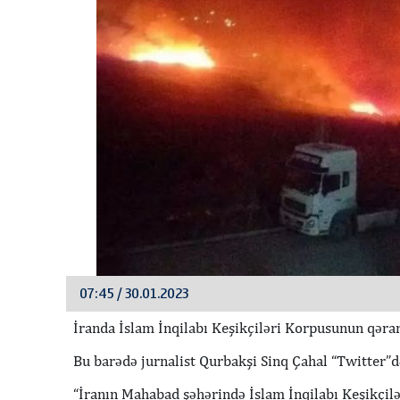
07:45 / 30.01.2023
İranda İslam İnqilabı Keşikçiləri Korpusunun qərar
Bu barədə jurnalist Qurbakşi Sinq Çahal “Twitter”
“İranın Mahabad şəhərində İslam İnqilabı Keşikçi