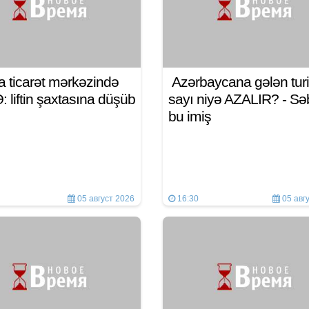
a ticarət mərkəzində
Azərbaycana gələn turi
 liftin şaxtasına düşüb
sayı niyə AZALIR? - S
bu imiş
05 август 2026
16:30
05 авг