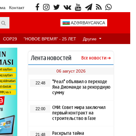
ама
Контакт
AZƏRBAYCANCA
COP29
"НОВОЕ ВРЕМЯ" - 25 ЛЕТ
Другие
Лента новостей
Все новости
06 август 2026
"Реал" объявил о переходе
22:48
Яна Диоманде за рекордную
сумму
СМИ: Совет мира заключил
22:00
первый контракт на
строительство в Газе
Раскрыта тайна
21:48