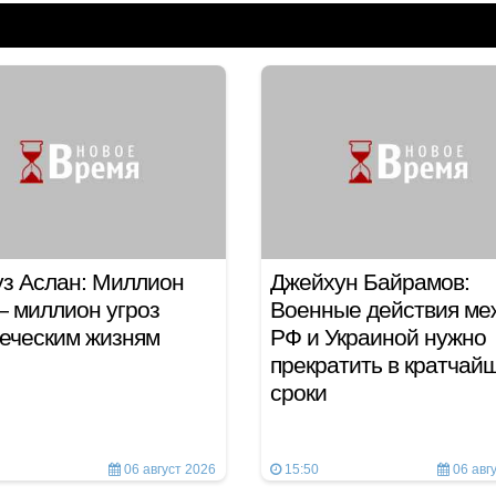
з Аслан: Миллион
Джейхун Байрамов:
 миллион угроз
Военные действия ме
еческим жизням
РФ и Украиной нужно
прекратить в кратчай
сроки
06 август 2026
15:50
06 авг