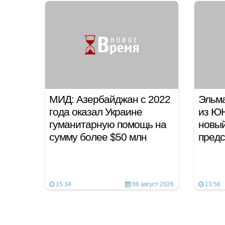
МИД: Азербайджан с 2022
Эльма
года оказал Украине
из Ю
гуманитарную помощь на
новы
сумму более $50 млн
предс
15:34
06 август 2026
13:56