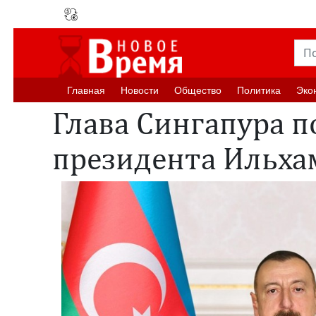
Главная
Новости
Oбщество
Политика
Эко
Глава Сингапура п
президента Ильха