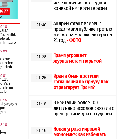
исчезновения последней
кочевой империи Евразии
Андрей Ургант впервые
21:46
представил публике третью
жену: она моложе актера на
21 год
- ФОТО
Трамп угрожает
21:28
журналистам тюрьмой
Иран и Оман достигли
21:26
соглашения по Ормузу. Как
отреагирует Трамп?
В Британии более 100
21:18
летальных исходов связали с
препаратами для похудения
Новая угроза мировой
21:16
экономике: как избежать