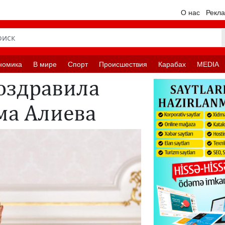
О нас
Рекл
номика
В мире
Спорт
Происшествия
Карабах
MEDIA
оздравила
ма Алиева