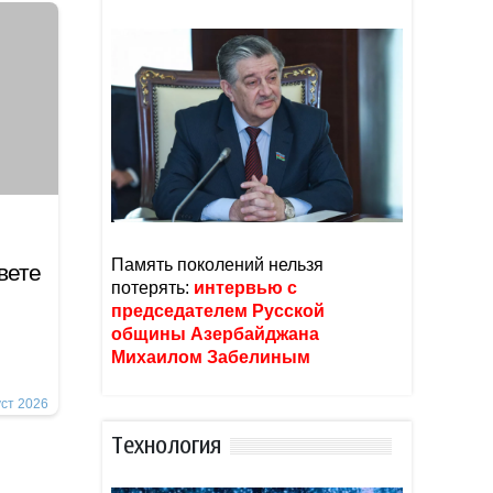
Память поколений нельзя
вете
потерять:
интервью с
председателем Русской
общины Азербайджана
Михаилом Забелиным
уст 2026
Тexнoлoгия