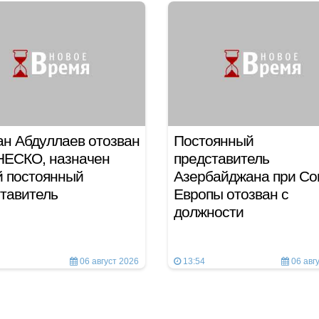
н Абдуллаев отозван
Постоянный
НЕСКО, назначен
представитель
й постоянный
Азербайджана при Со
тавитель
Европы отозван с
должности
06 август 2026
13:54
06 авг