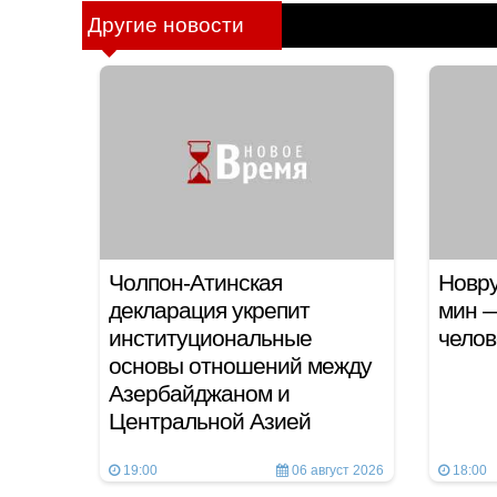
Другие новости
Чолпон-Атинская
Новру
декларация укрепит
мин —
институциональные
челов
основы отношений между
Азербайджаном и
Центральной Азией
19:00
06 август 2026
18:00