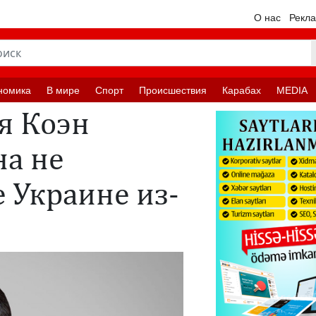
О нас
Рекл
номика
В мире
Спорт
Происшествия
Карабах
MEDIA
я Коэн
на не
 Украине из-