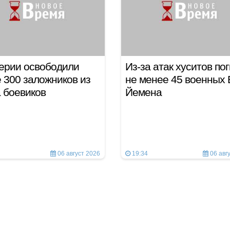
ерии освободили
Из-за атак хуситов по
 300 заложников из
не менее 45 военных
а боевиков
Йемена
06 август 2026
19:34
06 авг