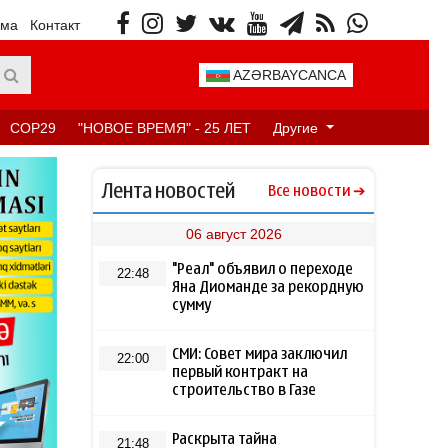
ама
Контакт
AZƏRBAYCANCA
COP29
"НОВОЕ ВРЕМЯ" - 25 ЛЕТ
Другие
Лента новостей
Все новости
06 август 2026
"Реал" объявил о переходе
22:48
Яна Диоманде за рекордную
сумму
СМИ: Совет мира заключил
22:00
первый контракт на
строительство в Газе
Раскрыта тайна
21:48