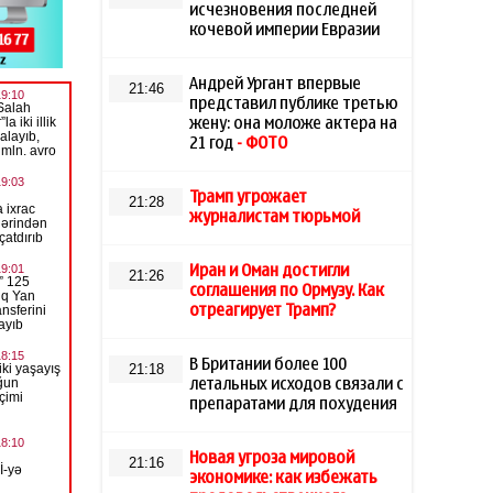
исчезновения последней
кочевой империи Евразии
Андрей Ургант впервые
21:46
представил публике третью
жену: она моложе актера на
21 год
- ФОТО
Трамп угрожает
21:28
журналистам тюрьмой
Иран и Оман достигли
21:26
соглашения по Ормузу. Как
отреагирует Трамп?
В Британии более 100
21:18
летальных исходов связали с
препаратами для похудения
Новая угроза мировой
21:16
экономике: как избежать