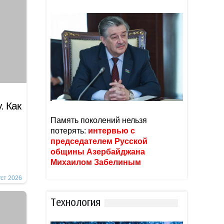
. Как
Память поколений нельзя
потерять:
интервью с
председателем Русской
общины Азербайджана
Михаилом Забелиным
уст 2026
Тexнoлoгия