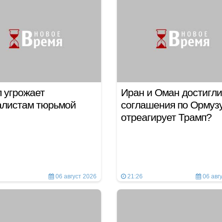
 угрожает
Иран и Оман достигли
алистам тюрьмой
соглашения по Ормузу
отреагирует Трамп?
06 август 2026
21:26
06 авг