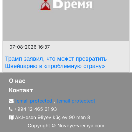
07-08-2026 16:37
Трамп заявил, что может превратить
Швейцарию в «проблемную страну»
О нас
Контакт
[email protected]
,
[email protected]
+994 12 465 61 93
Ak.Həsən Əliyev küç ev 90 mən 8
Copyright ©
Novoye-vremya.com