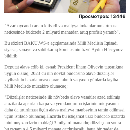
Просмотров: 13446
"Azərbaycanda artan iqtisadi və maliyyə imkanlarının artması
nəticəsində büdcədə 2 milyard manatdan artıq profisit yaranıb".
Bu sözləri BAKU.WS-ə açıqlamasında Milli Məclisin İqtisadi
siyasət, sənaye və sahibkarlıq komitəsinin üzvü Aydın Hüseynov
bildirib.
Deputat əlavə edib ki, cənab Prezident İlham Əliyevin tapşırığına
uyğun olaraq, 2023-cü ilin dövlət büdcəsinə əlavə düzəlişlər
layihəsinin hazırlanması qərara alınıb və yaxın günlərdə layihə
Milli Məclisdə müzakirə olunacaq:
"Düzəlişlər nəticəsində ilk növbədə əlavə vəsaitlər azad edilmiş
ərazilərdə aparılan bərpa və yenidənqurma işlərinin miqyasının
daha da artırılması üçün əlavə maliyyə mənbəyinin təmin edilməsi
üçün istifadə olunacaq.Hazırda bu istiqamət üzrə büdcədə nəzərdə
tutulmuş xərclərin məbləği 3 milyard manatdır, düzəlişdən sonra
bu rəqəmin 4,5 milyard manata çatdırılacağı, hətta bir qədər də