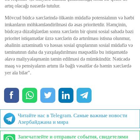
artıq olacağı nəzərdə tutulur.
Mövcud büdcə xərclərində ölkənin müdafiə potensialının və hərbi
imkanların möhkəmləndirilməsi də əsas prioritetdir. Həmçinin,
büdcəyə düzəlişlərdən sonra xərclərin bir qismi sosial sahədə bəzi
prioritet istiqamətlər üzrə xərclərin də artırılması istisna olunmur,
əhalinin aztəminatlı və həssas sosial qruplarının sosial müdafiə və
təminatının daha da yaxşılaşdırılması məqsədilə bu istiqamətdə
əlavə maliyyələşmənin təmin edilməsi də mümkündür. Nəticədə
maaş və pensiyaların artımı ilə bağlı vəsaitlər də həmin xərclərdə
yer ala bilər".
Читайте нас в Telegram. Самые важные новости
Азербайджана и мира
Запечатлейте и отправьте события, свидетелями