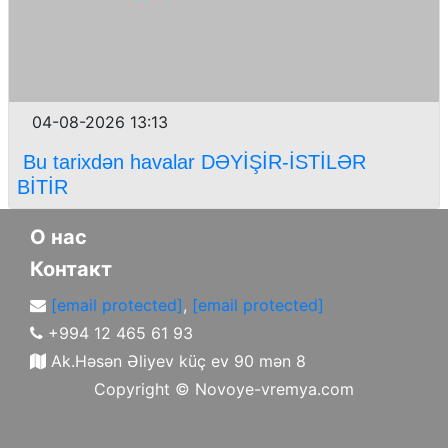
04-08-2026 13:13
Bu tarixdən havalar DƏYİŞİR-İSTİLƏR
BİTİR
О нас
Контакт
[email protected]
,
[email protected]
+994 12 465 61 93
Ak.Həsən Əliyev küç ev 90 mən 8
Copyright ©
Novoye-vremya.com