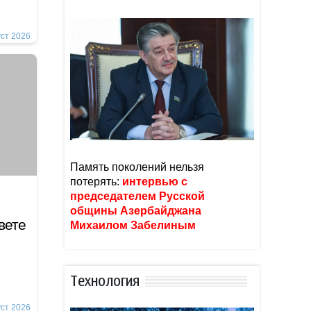
уст 2026
Память поколений нельзя
потерять:
интервью с
председателем Русской
общины Азербайджана
вете
Михаилом Забелиным
Тexнoлoгия
уст 2026