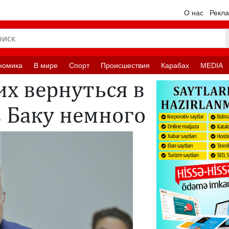
О нас
Рекл
номика
В мире
Спорт
Происшествия
Карабах
MEDIA
х вернуться в
в Баку немного