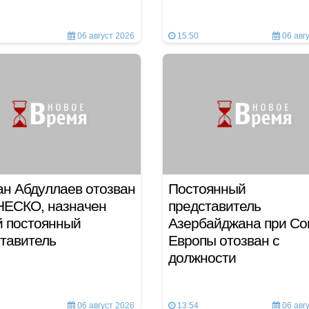
06 август 2026
15:50
06 авг
н Абдуллаев отозван
Постоянный
НЕСКО, назначен
представитель
й постоянный
Азербайджана при Со
тавитель
Европы отозван с
должности
06 август 2026
13:54
06 авг