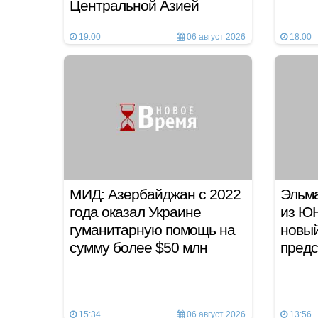
Центральной Азией
19:00
06 август 2026
18:00
МИД: Азербайджан с 2022
Эльма
года оказал Украине
из Ю
гуманитарную помощь на
новы
сумму более $50 млн
предс
15:34
06 август 2026
13:56