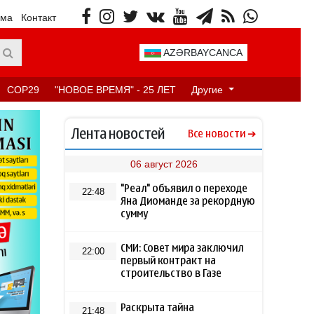
ама
Контакт
AZƏRBAYCANCA
COP29
"НОВОЕ ВРЕМЯ" - 25 ЛЕТ
Другие
Лента новостей
Все новости
06 август 2026
"Реал" объявил о переходе
22:48
Яна Диоманде за рекордную
сумму
СМИ: Совет мира заключил
22:00
первый контракт на
строительство в Газе
Раскрыта тайна
21:48