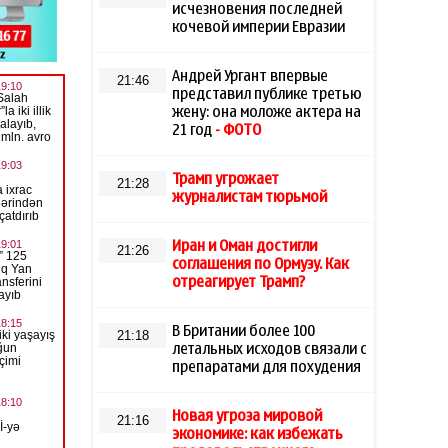
исчезновения последней
кочевой империи Евразии
Андрей Ургант впервые
21:46
представил публике третью
жену: она моложе актера на
21 год
- ФОТО
Трамп угрожает
21:28
журналистам тюрьмой
Иран и Оман достигли
21:26
соглашения по Ормузу. Как
отреагирует Трамп?
В Британии более 100
21:18
летальных исходов связали с
препаратами для похудения
Новая угроза мировой
21:16
экономике: как избежать