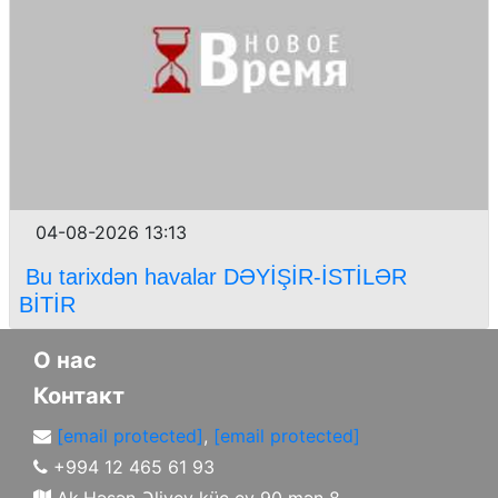
04-08-2026 13:13
Bu tarixdən havalar DƏYİŞİR-İSTİLƏR
BİTİR
О нас
Контакт
[email protected]
,
[email protected]
+994 12 465 61 93