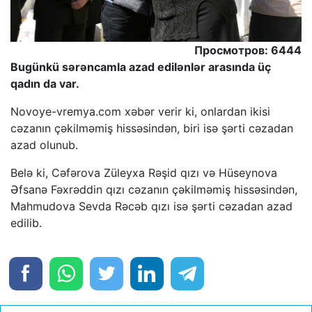
Просмотров: 6444
Bugünkü sərəncamla azad edilənlər arasında üç
qadın da var.
Novoye-vremya.com xəbər verir ki, onlardan ikisi
cəzanın çəkilməmiş hissəsindən, biri isə şərti cəzadan
azad olunub.
Belə ki, Cəfərova Züleyxa Rəşid qızı və Hüseynova
Əfsanə Fəxrəddin qızı cəzanın çəkilməmiş hissəsindən,
Mahmudova Sevda Rəcəb qızı isə şərti cəzadan azad
edilib.