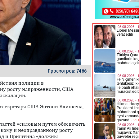
Просмотров: 7466
ействия полиции в
ому росту напряженности, США
эскалации.
оссекретаря США Энтони Блинкена,
ластей «силовым путем обеспечить
зкому и неоправданному росту
рад и Приштина «должны