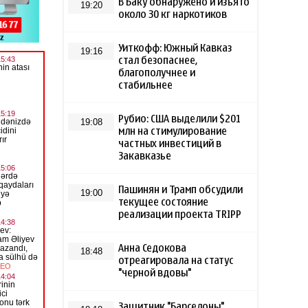
В Баку обнаружено и изъято
19:20
около 30 кг наркотиков
Уиткофф: Южный Кавказ
19:16
стал безопаснее,
благополучнее и
стабильнее
Рубио: США выделили $201
19:08
млн на стимулирование
частных инвестиций в
Закавказье
Пашинян и Трамп обсудили
19:00
текущее состояние
реализации проекта TRIPP
Анна Седокова
18:48
отреагировала на статус
"черной вдовы"
Защитник "Барселоны"