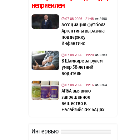
Украине с вступлением в ЕС
неприемлем
Медведев предсказал
07.08.2026 - 21:48
2490
15:20
Украине скорый конец без
Ассоциация футбола
нового руководства
Аргентины выразила
поддержку
Инфантино
Хикмет Гаджиев: Президент
15:07
Ильхам Алиев выиграл войну
07.08.2026 - 19:20
2383
и одновременно выиграл
В Шамкире за рулем
мир
— ВИДЕО
умер 58-летний
водитель
Европа увеличила импорт
14:36
СПГ из России
07.08.2026 - 19:16
2364
АПБА выявило
запрещенное
Советник Верховного лидера
14:16
вещество в
Ирана: Иностранные силы
малайзийских БАДах
должны покинуть регион
В Германии обвинили Россию
14:03
Интервью
«в игре без правил»