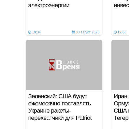
электроэнергии
инвес
19:34
08 август 2026
19:08
Зеленский: США будут
Иран 
ежемесячно поставлять
Ормуз
Украине ракеты-
США 
перехватчики для Patriot
Теге