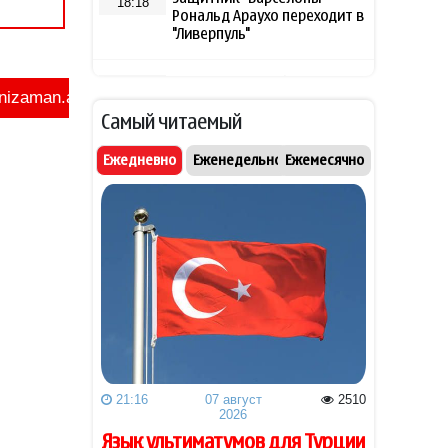
18:18
Рональд Араухо переходит в
"Ливерпуль"
Зеленский: США будут
18:02
ежемесячно поставлять
Самый читаемый
Украине ракеты-
перехватчики для Patriot
Ежедневно
Еженедельно
Ежемесячно
Иран готов открыть
18:00
Ормузский пролив, если США
примут условия Тегерана
Турция ограничивает
16:17
проход судов в Чёрном море
Вучич назвал
16:02
маловероятным скорое
вступление Сербии в ЕС
21:16
07 август
2510
2026
Вучич сообщил, что Сербия
15:44
Язык ультиматумов для Турции
"сделает все" для помощи