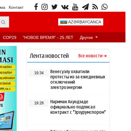
ама
Контакт
AZƏRBAYCANCA
COP29
"НОВОЕ ВРЕМЯ" - 25 ЛЕТ
Другие
Лента новостей
Все новости
Венесуэлу охватили
19:34
протесты из-за ежедневных
отключений
электроэнергии
Нариман Ахундзаде
19:28
официально подписал
контракт с "Эрзурумспором"