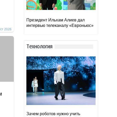
Президент Ильхам Алиев дал
интервью телеканалу «Евроньюс»
уст 2026
Тexнoлoгия
м
Зачем роботов нужно учить