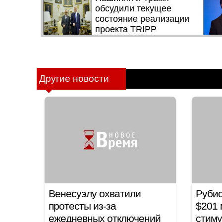
Другие новости
Венесуэлу охватили
Руби
протесты из-за
$201 
ежедневных отключений
стиму