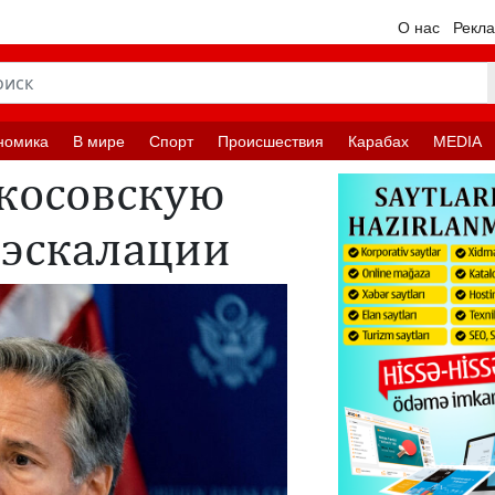
О нас
Рекл
номика
В мире
Спорт
Происшествия
Карабах
MEDIA
косовскую
 эскалации