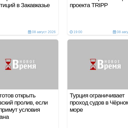
тиций в Закавказье
проекта TRIPP
08 август 2026
19:00
08 авг
готов открыть
Турция ограничивает
ский пролив, если
проход судов в Чёрно
примут условия
море
рана