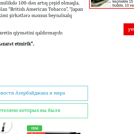
umilikdə 100-dən artıq çeşid olmaqla,
 olan “British American Tobacco”, “Japan
kimi şirkətlərə məxsus beynəlxalq
qaretin qiymətini qaldırmayıb:
əzarət etmirik".
овости Азербайджана и мира
детелями которых вы были