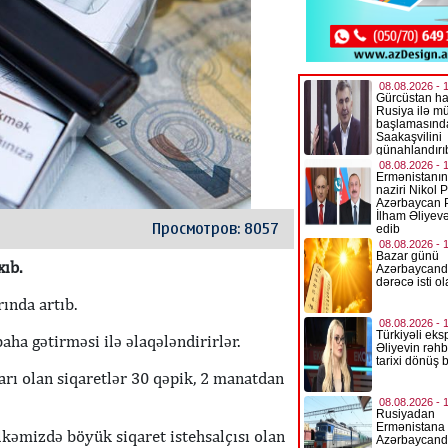
Просмотров: 8057
xıb.
ında artıb.
aha gətirməsi ilə əlaqələndirirlər.
rı olan siqaretlər 30 qəpik, 2 manatdan
lkəmizdə böyük siqaret istehsalçısı olan