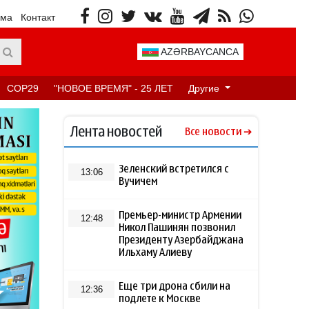
ама
Контакт
AZƏRBAYCANCA
COP29
"НОВОЕ ВРЕМЯ" - 25 ЛЕТ
Другие
Лента новостей
Все новости
Зеленский встретился с
13:06
Вучичем
Премьер-министр Армении
12:48
Никол Пашинян позвонил
Президенту Азербайджана
Ильхаму Алиеву
Еще три дрона сбили на
12:36
подлете к Москве