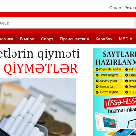
О нас
Рекл
номика
В мире
Спорт
Происшествия
Карабах
MEDIA
tlərin qiyməti
-
QİYMƏTLƏR