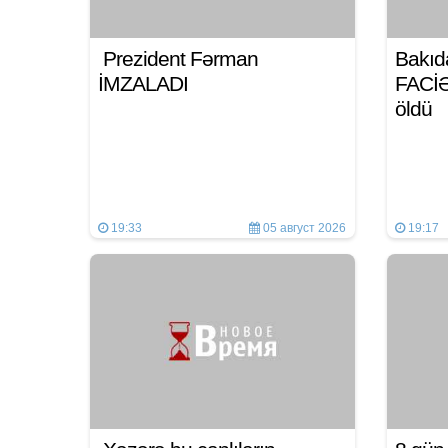
Prezident Fərman
Bakıd
İMZALADI
FACİƏ:
öldü
19:33
05 август 2026
19:17