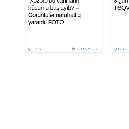
Xəzərə bu canlıların
8 gü
hücumu başlayıb? –
TƏQ
Görüntülər narahatlıq
yaratdı: FOTO
11:15
05 август 2026
19:12