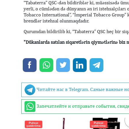
“Tabaterra” QSC-dən bildiriblər ki, müəssisədə üm
yerli, o cümlədən də dünyanın ən iri istehsalçıları
Tobacco International”, “İmperial Tobacco Group” 
brendlər istehsal olunmaqdadır.
Qurumdan bildirilib ki, “Tabaterra” QSC heç bir si
"Dükanlarda satılan siqaretlərin qiymətlərinə biz n
Читайте нас в Telegram. Самые важные н
Запечатлейте и отправьте события, сви