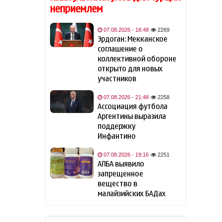
отверг вариант досрочной
неприемлем
отставки Мерца с поста
канцлера
07.08.2026 - 18:48
2269
Эрдоган: Мекканское
Bloomberg: Украина обещала
соглашение о
09:32
США не атаковать
коллективной обороне
инфраструктуру КТК в
открыто для новых
Черном море
участников
07.08.2026 - 21:48
2258
Трамп объявил об
09:12
Ассоциация футбола
инвестициях в размере $3
Аргентины выразила
млрд в горнодобывающей
отрасли
поддержку
Инфантино
МИД Украины отреагировал
09:05
07.08.2026 - 19:16
2251
на одобрение «адских
АПБА выявило
санкций» против России
запрещенное
вещество в
Азербайджан вновь
малайзийских БАДах
09:01
подтвердил полную
поддержку мирного
урегулирования конфликта в