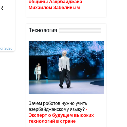
общины Азербайджана
İR
Михаилом Забелиным
Тexнoлoгия
уст 2026
Зачем роботов нужно учить
азербайджанскому языку?
-
Эксперт о будущем высоких
технологий в стране