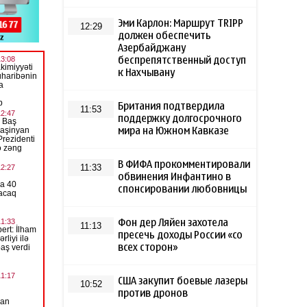
Эми Карлон: Маршрут TRIPP
12:29
должен обеспечить
Азербайджану
беспрепятственный доступ
к Нахчывану
Британия подтвердила
11:53
поддержку долгосрочного
мира на Южном Кавказе
В ФИФА прокомментировали
11:33
обвинения Инфантино в
спонсировании любовницы
Фон дер Ляйен захотела
11:13
пресечь доходы России «со
всех сторон»
США закупит боевые лазеры
10:52
против дронов