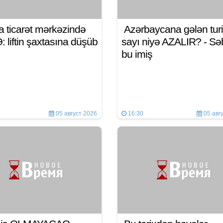
a ticarət mərkəzində
Azərbaycana gələn turi
 liftin şaxtasına düşüb
sayı niyə AZALIR? - S
bu imiş
05 август 2026
16:30
05 авг