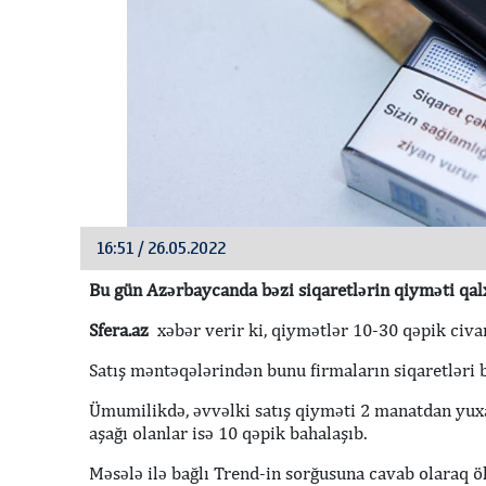
16:51 / 26.05.2022
Bu gün Azərbaycanda bəzi siqaretlərin qiyməti qal
Sfera.az
xəbər verir ki, qiymətlər 10-30 qəpik civar
Satış məntəqələrindən bunu firmaların siqaretləri b
Ümumilikdə, əvvəlki satış qiyməti 2 manatdan yuxa
aşağı olanlar isə 10 qəpik bahalaşıb.
Məsələ ilə bağlı Trend-in sorğusuna cavab olaraq ö