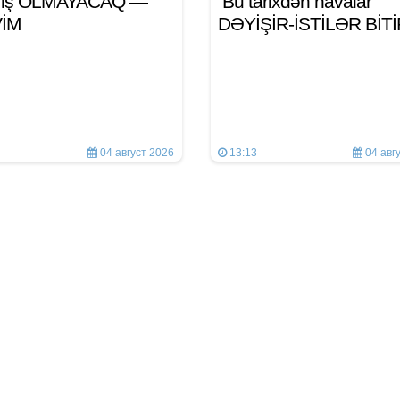
n iş OLMAYACAQ —
Bu tarixdən havalar
VİM
DƏYİŞİR-İSTİLƏR BİT
04 август 2026
13:13
04 авг