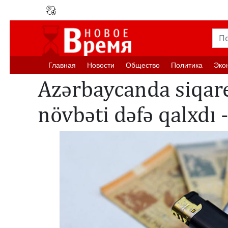
Главная
Новости
Oбщество
Политика
Эко
Azərbaycanda siqare
növbəti dəfə qalxdı 