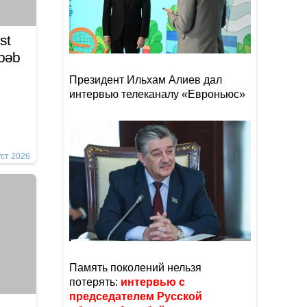
st
əbəb
Президент Ильхам Алиев дал
интервью телеканалу «Евроньюс»
уст 2026
Память поколений нельзя
потерять:
интервью с
председателем Русской