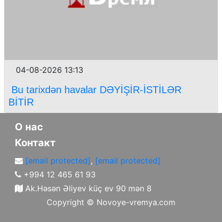
04-08-2026 13:13
Bu tarixdən havalar DƏYİŞİR-İSTİLƏR
BİTİR
О нас
Контакт
[email protected]
,
[email protected]
+994 12 465 61 93
Ak.Həsən Əliyev küç ev 90 mən 8
Copyright ©
Novoye-vremya.com