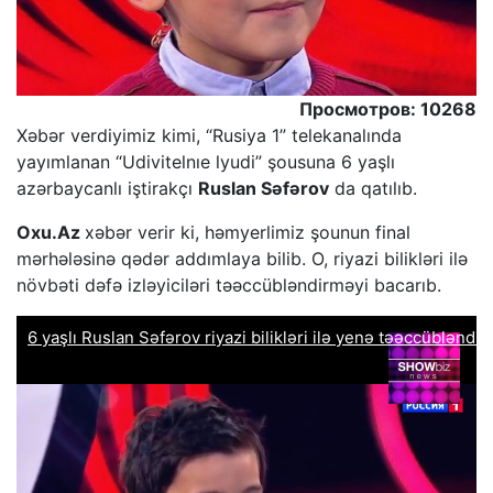
Просмотров: 10268
Xəbər verdiyimiz kimi, “Rusiya 1” telekanalında
yayımlanan “Udivitelnıe lyudi” şousuna 6 yaşlı
azərbaycanlı iştirakçı
Ruslan Səfərov
da qatılıb.
Oxu.Az
xəbər verir ki, həmyerlimiz şounun final
mərhələsinə qədər addımlaya bilib. O, riyazi bilikləri ilə
növbəti dəfə izləyiciləri təəccübləndirməyi bacarıb.