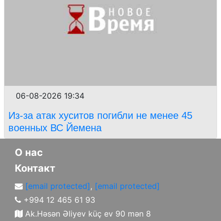
06-08-2026 19:34
Из-за атак хуситов погибли не менее 45
военных ВС Йемена
О нас
Контакт
[email protected]
,
[email protected]
+994 12 465 61 93
Ak.Həsən Əliyev küç ev 90 mən 8