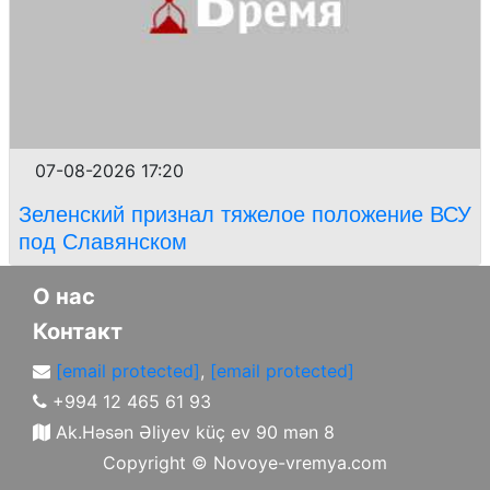
07-08-2026 17:20
Зеленский признал тяжелое положение ВСУ
под Славянском
О нас
Контакт
[email protected]
,
[email protected]
+994 12 465 61 93
Ak.Həsən Əliyev küç ev 90 mən 8
Copyright ©
Novoye-vremya.com