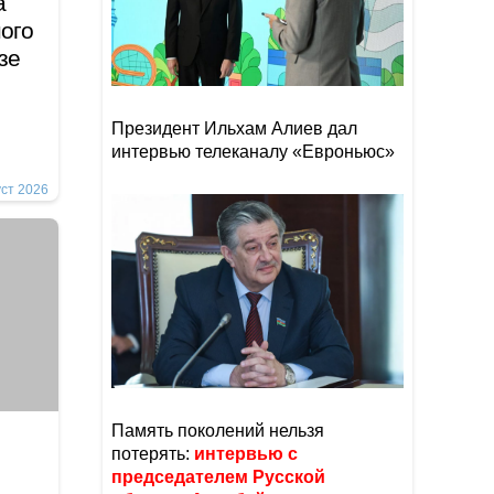
а
ого
зе
Президент Ильхам Алиев дал
интервью телеканалу «Евроньюс»
уст 2026
Память поколений нельзя
потерять:
интервью с
председателем Русской