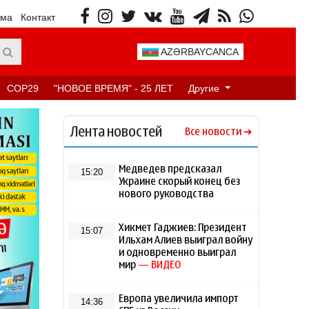
ама
Контакт
AZƏRBAYCANCA
COP29
"НОВОЕ ВРЕМЯ" - 25 ЛЕТ
Другие
Лента новостей
Все новости
Медведев предсказал
15:20
Украине скорый конец без
нового руководства
Хикмет Гаджиев: Президент
15:07
Ильхам Алиев выиграл войну
и одновременно выиграл
мир
— ВИДЕО
Европа увеличила импорт
14:36