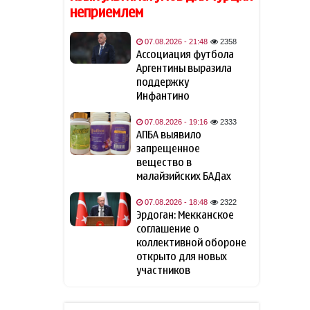
неприемлем
Фон дер Ляйен захотела
11:13
пресечь доходы России «со
всех сторон»
07.08.2026 - 21:48
2358
Ассоциация футбола
Аргентины выразила
США закупит боевые лазеры
10:52
поддержку
против дронов
Инфантино
NYT узнала о поиске США
07.08.2026 - 19:16
2333
10:44
кандидата на пост главы
АПБА выявило
Кубы по венесуэльскому
запрещенное
сценарию
вещество в
малайзийских БАДах
Премьер-министр Армении: В
10:24
07.08.2026 - 18:48
2322
ближайшее время мы
Эрдоган: Мекканское
приступим к практической
соглашение о
реализации проекта TRIPP
коллективной обороне
открыто для новых
Пашинян: Страница
10:15
участников
конфликта между Арменией
и Азербайджаном закрыта,
установлен мир