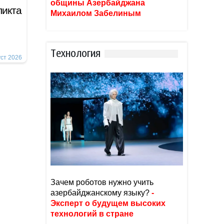
общины Азербайджана
ликта
Михаилом Забелиным
Тexнoлoгия
уст 2026
Зачем роботов нужно учить
азербайджанскому языку?
-
Эксперт о будущем высоких
технологий в стране