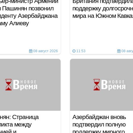
ьер-министр Армении
Британия подтвердил
 Пашинян позвонил
поддержку долгосрочн
иденту Азербайджана
мира на Южном Кавка
аму Алиеву
08 август 2026
11:53
08 авг
нян: Страница
Азербайджан вновь
икта между
подтвердил полную
нией и
поддержку мирного