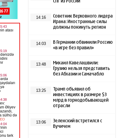
СПГ из России
Советник Верховного лидера
14:16
Ирана: Иностранные силы
должны покинуть регион
В Германии обвинили Россию
14:03
«в игре без правил»
Михаил Кавелашвили:
13:48
Грузию нельзя представить
без Абхазии и Самачабло
Трамп объявил об
13:25
инвестициях в размере $3
млрд в горнодобывающей
отрасли
Зеленский встретился с
13:06
Вучичем