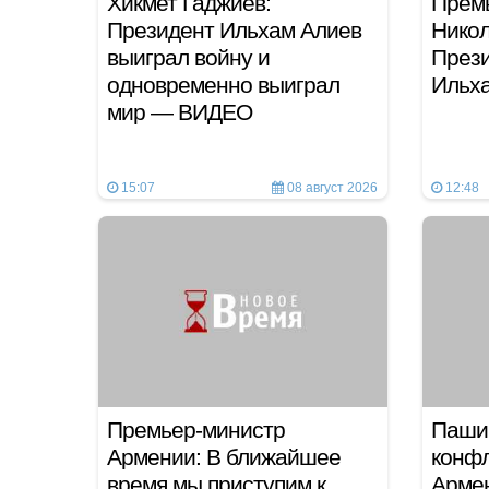
Хикмет Гаджиев:
Прем
Президент Ильхам Алиев
Никол
выиграл войну и
През
одновременно выиграл
Ильх
мир — ВИДЕО
15:07
08 август 2026
12:48
Премьер-министр
Паши
Армении: В ближайшее
конфл
время мы приступим к
Арме