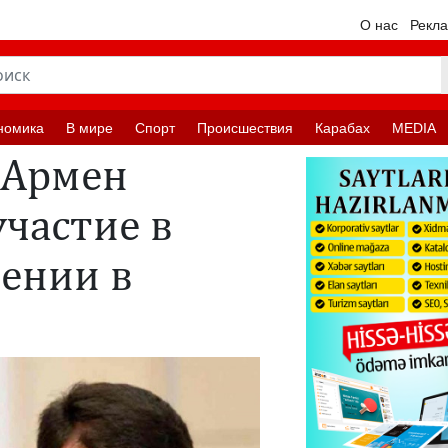
О нас
Рекл
номика
В мире
Спорт
Происшествия
Карабах
MEDIA
 Армен
частие в
ении в