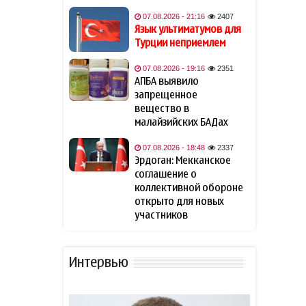
Азербайджану
беспрепятственный доступ
07.08.2026 - 21:16
2407
к Нахчывану
Язык ультиматумов для
Турции неприемлем
Британия подтвердила
11:53
07.08.2026 - 19:16
2351
поддержку долгосрочного
АПБА выявило
мира на Южном Кавказе
запрещенное
вещество в
В ФИФА прокомментировали
малайзийских БАДах
11:33
обвинения Инфантино в
спонсировании любовницы
07.08.2026 - 18:48
2337
Эрдоган: Мекканское
соглашение о
Фон дер Ляйен захотела
11:13
коллективной обороне
пресечь доходы России «со
открыто для новых
всех сторон»
участников
США закупит боевые лазеры
10:52
против дронов
Интервью
NYT узнала о поиске США
10:44
кандидата на пост главы