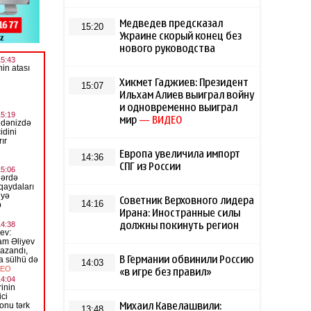
Медведев предсказал
15:20
Украине скорый конец без
нового руководства
Хикмет Гаджиев: Президент
15:07
Ильхам Алиев выиграл войну
и одновременно выиграл
мир
— ВИДЕО
Европа увеличила импорт
14:36
СПГ из России
Советник Верховного лидера
14:16
Ирана: Иностранные силы
должны покинуть регион
В Германии обвинили Россию
14:03
«в игре без правил»
Михаил Кавелашвили:
13:48