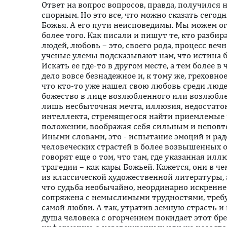
Ответ на вопрос вопросов, правда, получился 
спорным. Но это все, что можно сказать сегодня
Божья. А его пути неисповедимы. Мы можем о
более того. Как писали и пишут те, кто разбир
людей, любовь – это, своего рода, процесс веч
ученые улемы подсказывают нам, что истина б
Искать ее где-то в другом месте, а тем более в
дело вовсе безнадежное и, к тому же, греховно
что кто-то уже нашел свою любовь среди людей
божество в лице возлюбленного или возлюблен
лишь несбыточная мечта, иллюзия, недостато
интеллекта, стремящегося найти приемлемые
положении, воображая себя сильным и неповт
Иными словами, это - испытание эмоций и рад
человеческих страстей в более возвышенных 
говорят еще о том, что там, где указанная ил
трагедии – как кары Божьей. Кажется, они в ч
из классической художественной литературы, 
что судьба необычайно, неординарно искренне
сопряжена с немыслимыми трудностями, треб
самой любви. А так, утратив земную страсть и
душа человека с огорчением покидает этот бр