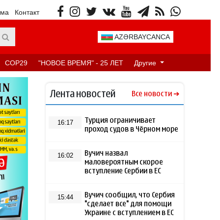
ама
Контакт
AZƏRBAYCANCA
COP29
"НОВОЕ ВРЕМЯ" - 25 ЛЕТ
Другие
Лента новостей
Все новости
Турция ограничивает
16:17
проход судов в Чёрном море
Вучич назвал
16:02
маловероятным скорое
вступление Сербии в ЕС
Вучич сообщил, что Сербия
15:44
"сделает все" для помощи
Украине с вступлением в ЕС