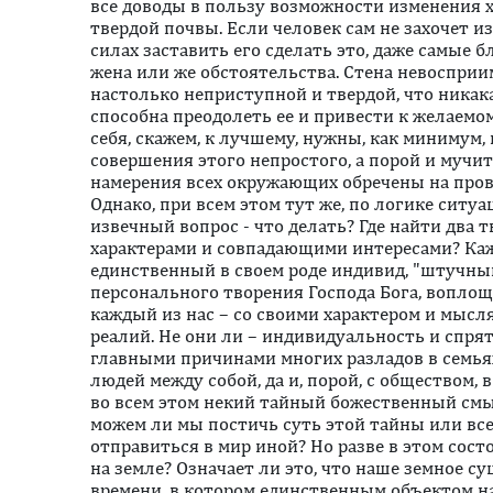
все доводы в пользу возможности изменения х
твердой почвы. Если человек сам не захочет из
силах заставить его сделать это, даже самые бл
жена или же обстоятельства. Стена невоспри
настолько неприступной и твердой, что никака
способна преодолеть ее и привести к желаемо
себя, скажем, к лучшему, нужны, как минимум,
совершения этого непростого, а порой и мучит
намерения всех окружающих обречены на прова
Однако, при всем этом тут же, по логике ситу
извечный вопрос - что делать? Где найти два
характерами и совпадающими интересами? Кажды
единственный в своем роде индивид, "штучны
персонального творения Господа Бога, воплощ
каждый из нас – со своими характером и мысл
реалий. Не они ли – индивидуальность и спря
главными причинами многих разладов в семья
людей между собой, да и, порой, с обществом, 
во всем этом некий тайный божественный смыс
можем ли мы постичь суть этой тайны или все 
отправиться в мир иной? Но разве в этом сос
на земле? Означает ли это, что наше земное с
времени, в котором единственным объектом на