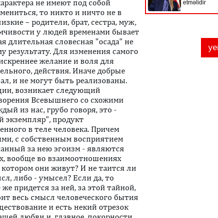
арактера не имеют под собой
мениться, то никто и ничто не в
изкие – родители, брат, сестра, муж,
имчивости у людей временами бывает
я длительная словесная "осада" не
му результату. Для изменения самого
 искреннее желание и воля для
ельного, действия. Иначе добрые
л, и не могут быть реализованы.
ации, возникает следующий
 творения Всевышнего со схожими
й из нас, грубо говоря, это -
й экземпляр", продукт
енного в теле человека. Причем
ями, с собственным восприятием
танный за нею эгоизм - являются
х, вообще во взаимоотношениях
в котором они живут? И не таится ли
л, либо - умысел? Если да, то
же придется за ней, за этой тайной,
тоит весь смысл человеческого бытия
уществование и есть некий отрезок
шей любви и, главное, покорности,