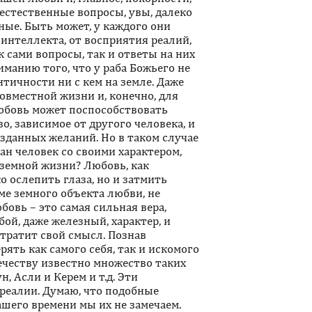
 естественные вопросы, увы, далеко
ные. Быть может, у каждого они
 интеллекта, от восприятия реалий,
ак сами вопросы, так и ответы на них
манию того, что у раба Божьего не
тичности ни с кем на земле. Даже
овместной жизни и, конечно, для
любовь может поспособствовать
, зависимое от другого человека, и
узданных желаний. Но в таком случае
ан человек со своими характером,
 земной жизни? Любовь, как
 ослепить глаза, но и затмить
оме земного объекта любви, не
юбовь – это самая сильная вера,
ой, даже железный, характер, и
утратит свой смысл. Познав
ять как самого себя, так и искомого
ечеству известно множество таких
, Асли и Керем и т.д. Эти
 реалии. Думаю, что подобные
ашего времени мы их не замечаем.