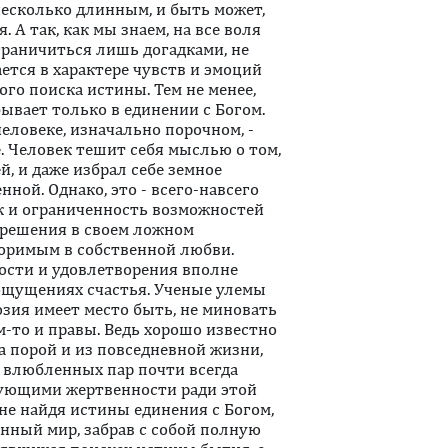
несколько длинным, и быть может,
. А так, как мы знаем, на все воля
граничиться лишь догадками, не
ается в характере чувств и эмоций
ного поиска истины. Тем не менее,
ывает только в единении с Богом.
 человеке, изначально порочном, -
е. Человек тешит себя мыслью о том,
, и даже избрал себе земное
ной. Однако, это - всего-навсего
к и ограниченность возможностей
 решения в своем ложном
оримым в собственной любви.
ости и удовлетворения вполне
ощущениях счастья. Ученые улемы
люзия имеет место быть, не миновать
ем-то и правы. Ведь хорошо известно
а порой и из повседневной жизни,
 влюбленных пар почти всегда
ующими жертвенности ради этой
 не найдя истины единения с Богом,
енный мир, забрав с собой полную