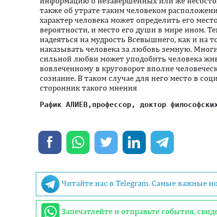
информацию о незавершенных или же несосто
также об утрате таким человеком расположения
характер человека может определить его место 
вероятности, и место его души в мире ином. Те
надеяться на мудрость Всевышнего, как и на то
наказывать человека за любовь земную. Многи
сильной любви может уподобить человека живо
вовлеченному в круговорот вполне человеческ
сознание. В таком случае для него место в соц
сторонник такого мнения
Рафик АЛИЕВ,
профессор, доктор философски
Читайте нас в Telegram. Самые важные н
Запечатлейте и отправьте события, сви