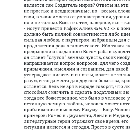
является сам Создатель миров? Ответы на эти
не простые и неоднозначные, но - весьма слож
свои, в зависимости от умонастроения, уровня
но и не только. Вместе с тем, наверное, все – к
- могут привести Рафик Алиев ¾¾ 92 ×× к пони
должно быть полной совместимости либо иден
сильная любовь с партнером, избранным для с
продолжения рода человеческого. Ибо такая 
превращению созданного Богом раба в существо
он станет "слугой" земных чувств, своих необ
напрашивается вопрос вопросов: для чего созд
привычками, мыслями и сознанием, для какой
утверждают писатели и поэты, может не только
разум, и тогда места для другого божества, кр
останется. Ведь не зря в народе говорят, что л
способная смягчить и сделать податливым люб
тогда все божественное, что было в человеке, 
истинную земную любовь, человек может потер
приближения к высшему Разуму – Богу. Челов
примеров: Ромео и Джульетта, Лейли и Меджнун
литературные герои отражают свое время, его
ситуации имеются и сегодня. Просто в суете н