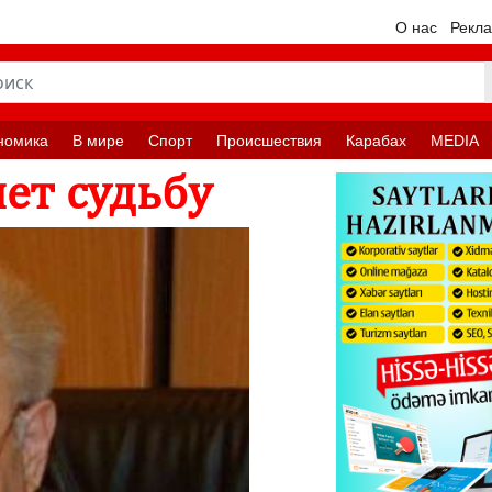
О нас
Рекл
номика
В мире
Спорт
Происшествия
Карабах
MEDIA
яет судьбу