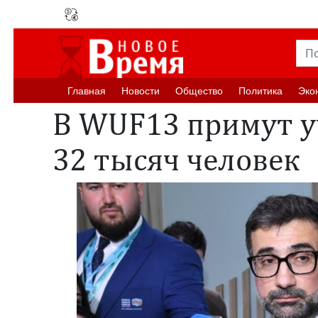
Главная
Новости
Oбщество
Политика
Эко
В WUF13 примут у
32 тысяч человек