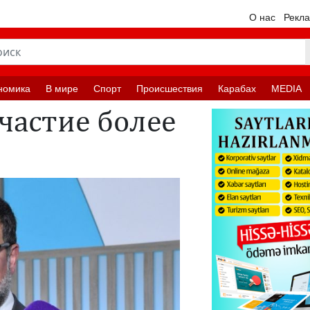
О нас
Рекл
номика
В мире
Спорт
Происшествия
Карабах
MEDIA
частие более