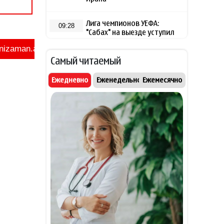
Лига чемпионов УЕФА:
09:28
"Сабах" на выезде уступил
"Орхусу"
- ВИДЕО
Самый читаемый
Генсек НАТО выступил с
09:25
заявлением после ударов
Ежедневно
Еженедельно
Ежемесячно
России по Киеву
Трамп заявил об обладании
09:19
США 60 процентов мировых
запасов нефти и газа
Politico: Сотрудничество США
09:16
и Украины в сфере разведки
улучшилось
Захарова обвинила Макрона
09:10
в подстрекательстве
Украины к терактам против
россиян