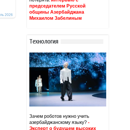
председателем Русской
общины Азербайджана
ль 2026
Михаилом Забелиным
Тexнoлoгия
Зачем роботов нужно учить
азербайджанскому языку?
-
Эксперт о будущем высоких