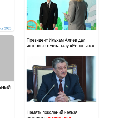
уст 2026
Президент Ильхам Алиев дал
интервью телеканалу «Евроньюс»
ьный
Память поколений нельзя
потерять:
интервью с