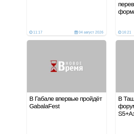
перев
форм
11:17
04 август 2026
16:21
В Габале впервые пройдёт
В Таш
GabalaFest
форум
S5+А