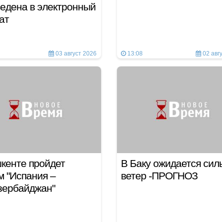
едена в электронный
ат
03 август 2026
13:08
02 авг
кенте пройдет
В Баку ожидается сил
 "Испания –
ветер -ПРОГНОЗ
зербайджан"