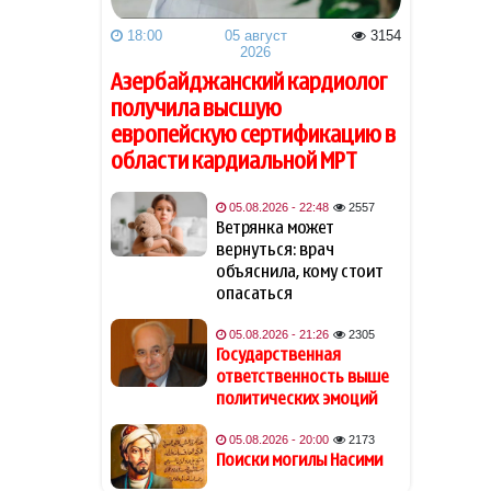
18:00
05 август
3154
Трамп: Я предпочел бы
09:04
2026
заключить сделку с Ираном
Азербайджанский кардиолог
получила высшую
Пезешкиан: Они
09:00
европейскую сертификацию в
планировали захватить
области кардиальной МРТ
Иран за 48 часов, как и
Сирию
05.08.2026 - 22:48
2557
Ветрянка может
Останки пропавшей в Греции
09:00
вернуться: врач
туристки нашли в чемодане
объяснила, кому стоит
опасаться
Начался официальный визит
08:58
Джейхуна Байрамова в
05.08.2026 - 21:26
2305
Украину
Государственная
ответственность выше
05 август 2026
политических эмоций
Ветрянка может вернуться:
22:48
05.08.2026 - 20:00
2173
врач объяснила, кому стоит
Поиски могилы Насими
опасаться