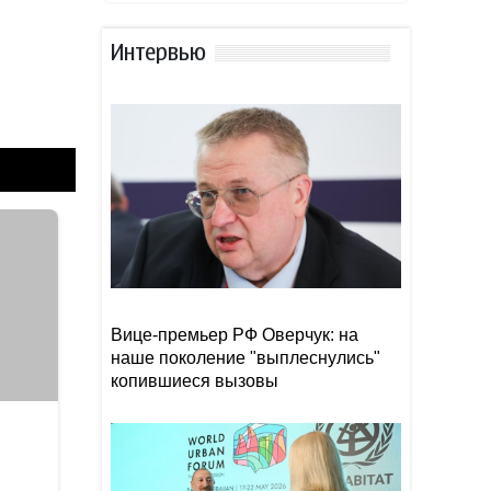
Главы МИД Пакистана и
22:00
Турции обсудили
Интервью
региональные и
международные вопросы
Редкоземельная гонка: США
21:48
начинают борьбу за ресурсы
XXI века
На рэпера Канье Уэста
21:46
подали в суд
Вице-премьер РФ Оверчук: на
наше поколение "выплеснулись"
копившиеся вызовы