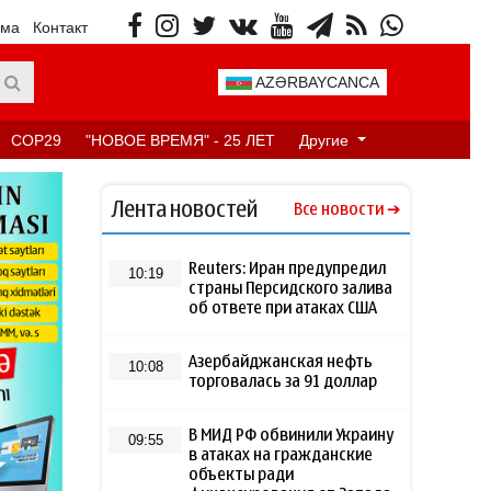
ама
Контакт
AZƏRBAYCANCA
COP29
"НОВОЕ ВРЕМЯ" - 25 ЛЕТ
Другие
Лента новостей
Все новости
Reuters: Иран предупредил
10:19
страны Персидского залива
об ответе при атаках США
Азербайджанская нефть
10:08
торговалась за 91 доллар
В МИД РФ обвинили Украину
09:55
в атаках на гражданские
объекты ради