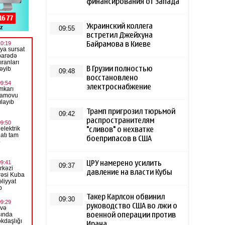
финансирования от Запада
Украинский коллега
09:55
встретил Джейхуна
Байрамова в Киеве
В Грузии полностью
09:48
восстановлено
электроснабжение
Трамп пригрозил тюрьмой
09:42
распространителям
"сливов" о нехватке
боеприпасов в США
ЦРУ намерено усилить
09:37
давление на власти Кубы
Такер Карлсон обвинил
09:30
руководство США во лжи о
военной операции против
Ирана