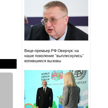
Прибыль Агентства DOST
19:08
сократилась на 40%
Эрдоган: Мекканское
18:48
соглашение о коллективной
обороне открыто для новых
участников
Том Холланд и Зендея тайно
18:18
поженились
Вице-премьер РФ Оверчук: на
наше поколение "выплеснулись"
копившиеся вызовы