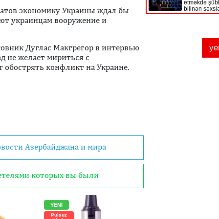
татов экономику Украины ждал бы
яют украинцам вооружение и
овник Дуглас Макгрегор в интервью
д не желает мириться с
т обострять конфликт на Украине.
овости Азербайджана и мира
детелями которых вы были