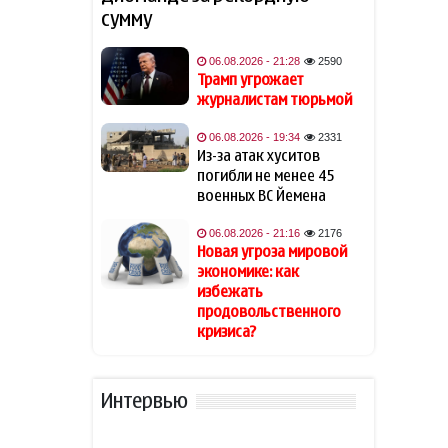
сумму
Известная актриса
19:48
обратилась к Эрдогану: «Я не
могу спать по ночам»
06.08.2026 - 21:28
2590
Трамп угрожает
журналистам тюрьмой
Кинолог развеял миф о
19:40
собачьей обиде на хозяина
06.08.2026 - 19:34
2331
Из-за атак хуситов
В Индии тигр убил 55-летнего
19:34
погибли не менее 45
фермера
военных ВС Йемена
06.08.2026 - 21:16
2176
Алтай Байындыр продолжит
19:28
Новая угроза мировой
карьеру в Ла Лиге
экономике: как
избежать
В Шамкире за рулем умер 58-
19:20
продовольственного
летний водитель
кризиса?
АПБА выявило запрещенное
19:16
вещество в малайзийских
Интервью
БАДах