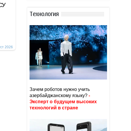
СУ
Тexнoлoгия
уст 2026
Зачем роботов нужно учить
азербайджанскому языку?
-
Эксперт о будущем высоких
технологий в стране