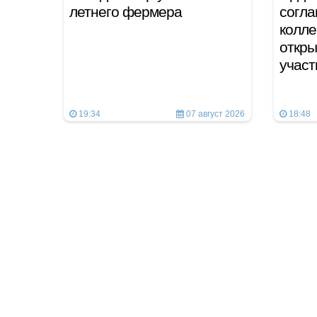
летнего фермера
согла
колле
откры
учас
19:34
07 август 2026
18:48