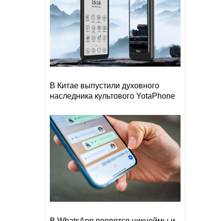
В Китае выпустили духовного
наследника культового YotaPhone
В WhatsApp появятся никнеймы и