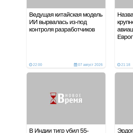
Ведущая китайская модель
Назва
ИИ вырвалась из-под
круп
контроля разработчиков
авиац
Евро
22:00
07 август 2026
21:18
В Индии тигр убил 55-
Эрдог