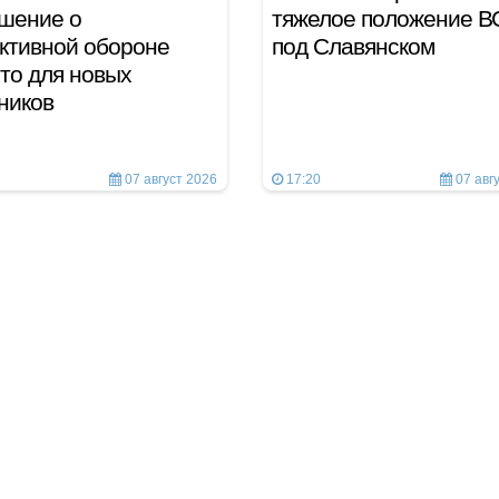
шение о
тяжелое положение В
ктивной обороне
под Славянском
то для новых
тников
07 август 2026
17:20
07 авг