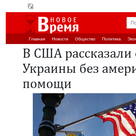
Главная
Новости
Oбщество
Политика
Эко
В США рассказали
Украины без амер
помощи