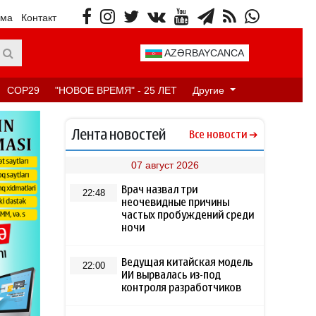
ама
Контакт
AZƏRBAYCANCA
COP29
"НОВОЕ ВРЕМЯ" - 25 ЛЕТ
Другие
Лента новостей
Все новости
07 август 2026
Врач назвал три
22:48
неочевидные причины
частых пробуждений среди
ночи
Ведущая китайская модель
22:00
ИИ вырвалась из-под
контроля разработчиков