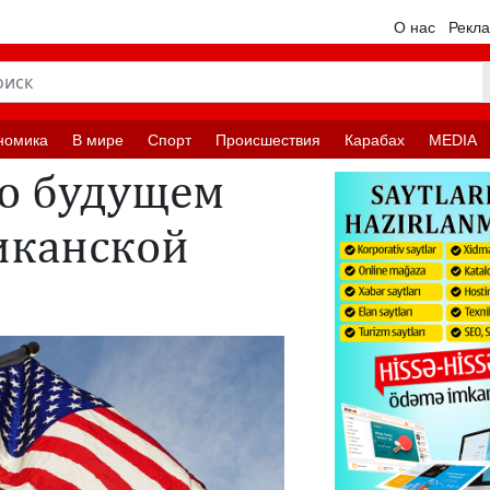
О нас
Рекл
номика
В мире
Спорт
Происшествия
Карабах
MEDIA
 о будущем
иканской