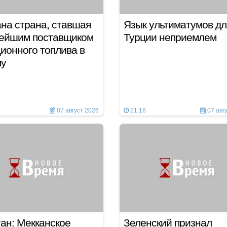
на страна, ставшая
Язык ультиматумов дл
нейшим поставщиком
Турции неприемлем
ионного топлива в
пу
07 август 2026
21:16
07 авг
ан: Мекканское
Зеленский признал