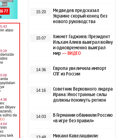
Медведев предсказал
15:20
Украине скорый конец без
нового руководства
Хикмет Гаджиев: Президент
15:07
Ильхам Алиев выиграл войну
и одновременно выиграл
мир
— ВИДЕО
Европа увеличила импорт
14:36
СПГ из России
Советник Верховного лидера
14:16
Ирана: Иностранные силы
должны покинуть регион
В Германии обвинили Россию
14:03
«в игре без правил»
Михаил Кавелашвили:
13:48