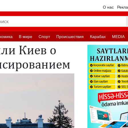
О нас
Рекл
номика
В мире
Спорт
Происшествия
Карабах
MEDIA
ли Киев о
нсированием