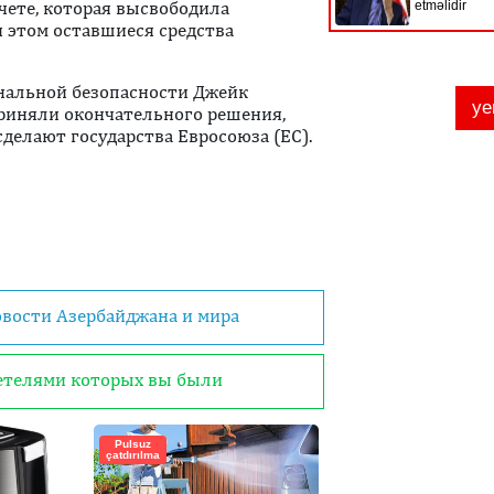
учете, которая высвободила
 этом оставшиеся средства
нальной безопасности Джейк
приняли окончательного решения,
сделают государства Евросоюза (ЕС).
овости Азербайджана и мира
детелями которых вы были