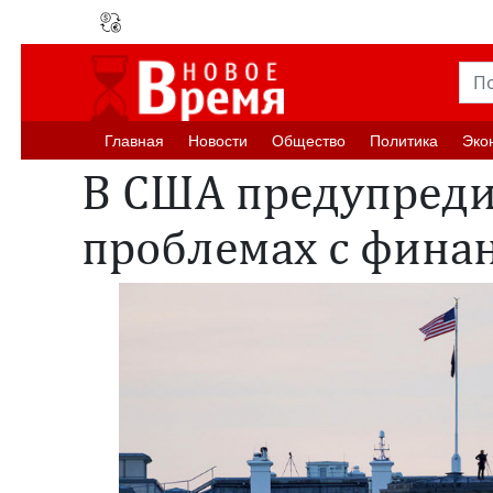
Главная
Новости
Oбщество
Политика
Эко
В США предупреди
проблемах с фина