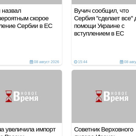
 назвал
Вучич сообщил, что
вероятным скорое
Сербия "сделает все" 
ление Сербии в ЕС
помощи Украине с
вступлением в ЕС
08 август 2026
15:44
08 авг
а увеличила импорт
Советник Верховного