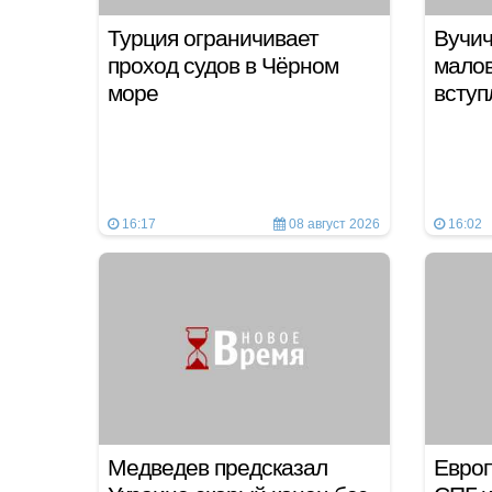
Турция ограничивает
Вучич
проход судов в Чёрном
мало
море
вступ
16:17
08 август 2026
16:02
Медведев предсказал
Европ