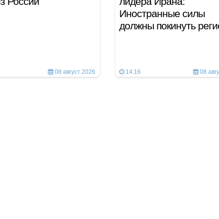
з России
лидера Ирана:
Иностранные силы
должны покинуть рег
08 август 2026
14:16
08 авг