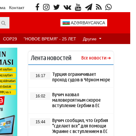
ама
Контакт
AZƏRBAYCANCA
COP29
"НОВОЕ ВРЕМЯ" - 25 ЛЕТ
Другие
Лента новостей
Все новости
Турция ограничивает
16:17
проход судов в Чёрном море
Вучич назвал
16:02
маловероятным скорое
вступление Сербии в ЕС
Вучич сообщил, что Сербия
15:44
"сделает все" для помощи
Украине с вступлением в ЕС