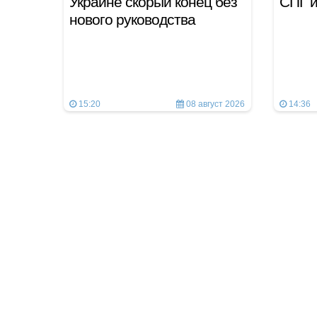
Украине скорый конец без
СПГ и
нового руководства
15:20
08 август 2026
14:36