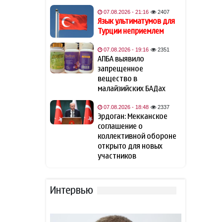
Азербайджану
беспрепятственный доступ
07.08.2026 - 21:16
2407
к Нахчывану
Язык ультиматумов для
Турции неприемлем
Британия подтвердила
11:53
07.08.2026 - 19:16
2351
поддержку долгосрочного
АПБА выявило
мира на Южном Кавказе
запрещенное
вещество в
В ФИФА прокомментировали
малайзийских БАДах
11:33
обвинения Инфантино в
спонсировании любовницы
07.08.2026 - 18:48
2337
Эрдоган: Мекканское
соглашение о
Фон дер Ляйен захотела
11:13
коллективной обороне
пресечь доходы России «со
открыто для новых
всех сторон»
участников
США закупит боевые лазеры
10:52
против дронов
Интервью
NYT узнала о поиске США
10:44
кандидата на пост главы