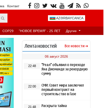
ама
Контакт
AZƏRBAYCANCA
COP29
"НОВОЕ ВРЕМЯ" - 25 ЛЕТ
Другие
Лента новостей
Все новости
06 август 2026
"Реал" объявил о переходе
22:48
Яна Диоманде за рекордную
сумму
СМИ: Совет мира заключил
22:00
первый контракт на
строительство в Газе
Раскрыта тайна
21:48