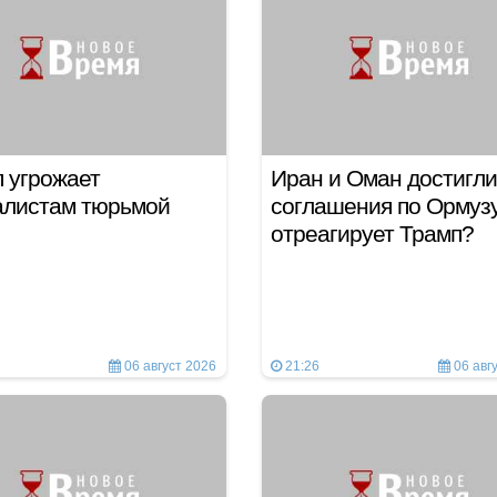
 угрожает
Иран и Оман достигли
алистам тюрьмой
соглашения по Ормузу
отреагирует Трамп?
06 август 2026
21:26
06 авг