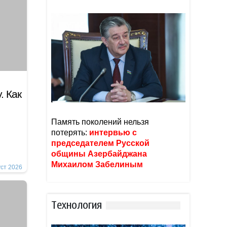
. Как
Память поколений нельзя
потерять:
интервью с
председателем Русской
общины Азербайджана
Михаилом Забелиным
уст 2026
Тexнoлoгия