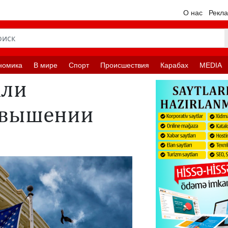
О нас
Рекл
номика
В мире
Спорт
Происшествия
Карабах
MEDIA
али
овышении