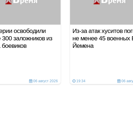
ерии освободили
Из-за атак хуситов по
 300 заложников из
не менее 45 военных
а боевиков
Йемена
06 август 2026
19:34
06 авг