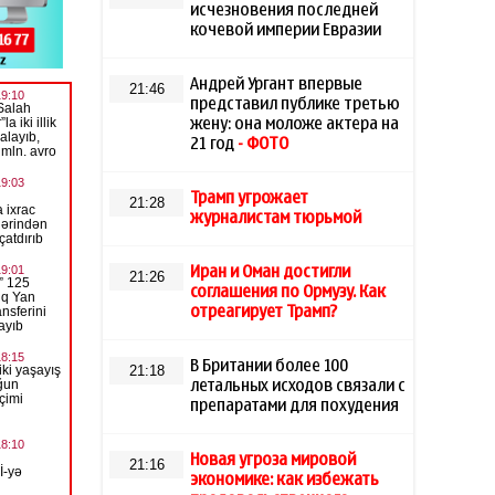
исчезновения последней
кочевой империи Евразии
Андрей Ургант впервые
21:46
представил публике третью
жену: она моложе актера на
21 год
- ФОТО
Трамп угрожает
21:28
журналистам тюрьмой
Иран и Оман достигли
21:26
соглашения по Ормузу. Как
отреагирует Трамп?
В Британии более 100
21:18
летальных исходов связали с
препаратами для похудения
Новая угроза мировой
21:16
экономике: как избежать