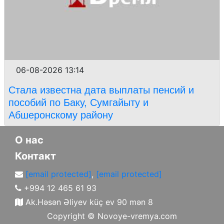
06-08-2026 13:14
Стала известна дата выплаты пенсий и
пособий по Баку, Сумгайыту и
Абшеронскому району
О нас
Контакт
[email protected]
,
[email protected]
+994 12 465 61 93
Ak.Həsən Əliyev küç ev 90 mən 8
Copyright ©
Novoye-vremya.com