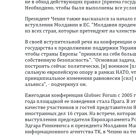
не в обход действующих правил [приема государ
Необходимо, чтобы были выполнены все услов
Президент Чехии также высказался за начало 
вступления Молдавии в ЕС. "Молдавия проде
из всех стран, которые претендуют на членство
В своей вступительной речи на конференции 
государства к продолжению поддержки Украин
чтобы страны Европы "приняли на себя больш
собственную безопасность". "Основная задача, 
построить сейчас политически, [в] военном [
сильную европейскую опору в рамках НАТО, чт
принципиальное изменения равновесия [сил] 
альянса", - подчеркнул он.
Ежегодная конференция Globsec Forum с 2005 г
года площадкой ее поведения стала Прага. В эт
качестве участников и гостей представители 8
иностранных дел 16 стран. На встрече, котора
выступления председателя Европарламента Р
Эдгара Ринкевичса и президента Молдавии Ма
информационного агентства TK, в Чехию на т