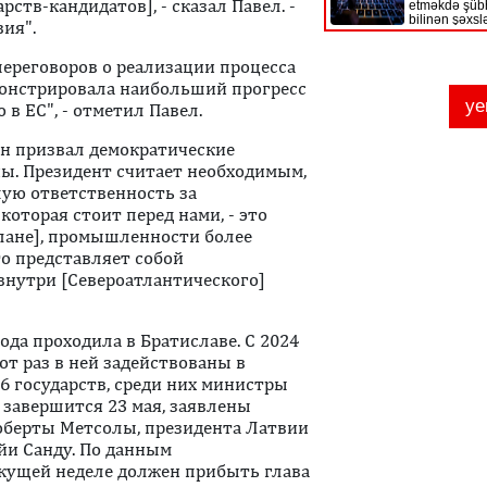
ств-кандидатов], - сказал Павел. -
ия".
переговоров о реализации процесса
монстрировала наибольший прогресс
 в ЕС", - отметил Павел.
он призвал демократические
ы. Президент считает необходимым,
ую ответственность за
которая стоит перед нами, - это
плане], промышленности более
о представляет собой
внутри [Североатлантического]
ода проходила в Братиславе. С 2024
от раз в ней задействованы в
6 государств, среди них министры
я завершится 23 мая, заявлены
оберты Метсолы, президента Латвии
йи Санду. По данным
екущей неделе должен прибыть глава