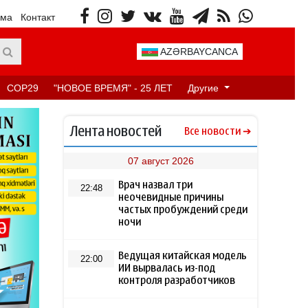
ама
Контакт
AZƏRBAYCANCA
COP29
"НОВОЕ ВРЕМЯ" - 25 ЛЕТ
Другие
Лента новостей
Все новости
07 август 2026
Врач назвал три
22:48
неочевидные причины
частых пробуждений среди
ночи
Ведущая китайская модель
22:00
ИИ вырвалась из-под
контроля разработчиков