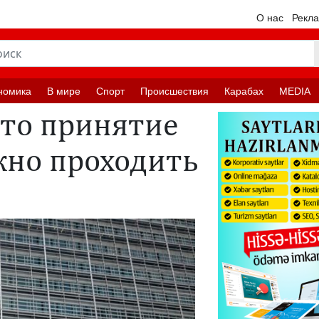
О нас
Рекл
номика
В мире
Спорт
Происшествия
Карабах
MEDIA
что принятие
жно проходить