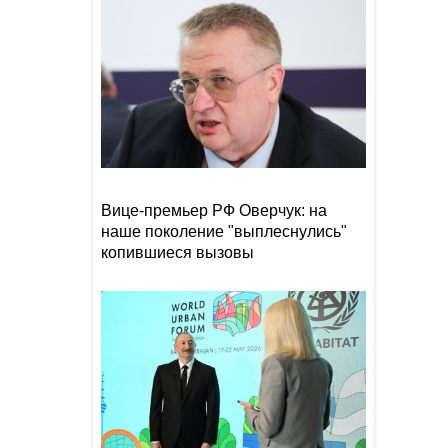
Прибыль Агентства DOST
19:08
сократилась на 40%
Эрдоган: Мекканское
18:48
соглашение о коллективной
обороне открыто для новых
участников
Том Холланд и Зендея тайно
18:18
поженились
Вице-премьер РФ Оверчук: на
наше поколение "выплеснулись"
копившиеся вызовы