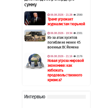
сумму
Известная актриса
19:48
обратилась к Эрдогану: «Я не
могу спать по ночам»
06.08.2026 - 21:28
2590
Трамп угрожает
журналистам тюрьмой
Кинолог развеял миф о
19:40
собачьей обиде на хозяина
06.08.2026 - 19:34
2331
Из-за атак хуситов
В Индии тигр убил 55-летнего
19:34
погибли не менее 45
фермера
военных ВС Йемена
06.08.2026 - 21:16
2176
Алтай Байындыр продолжит
19:28
Новая угроза мировой
карьеру в Ла Лиге
экономике: как
избежать
В Шамкире за рулем умер 58-
19:20
продовольственного
летний водитель
кризиса?
АПБА выявило запрещенное
19:16
вещество в малайзийских
Интервью
БАДах