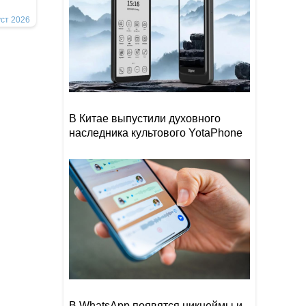
уст 2026
В Китае выпустили духовного
наследника культового YotaPhone
В WhatsApp появятся никнеймы и