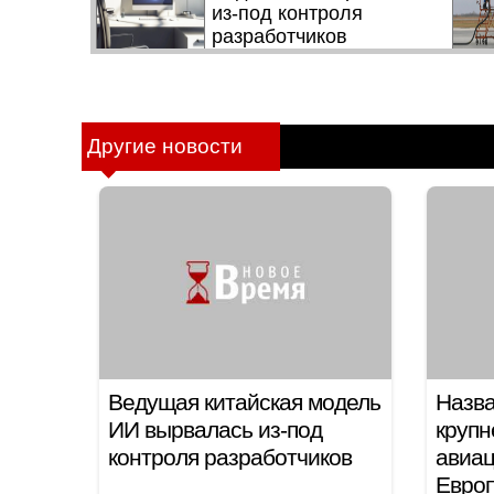
Другие новости
Ведущая китайская модель
Назва
ИИ вырвалась из-под
круп
контроля разработчиков
авиац
Евро