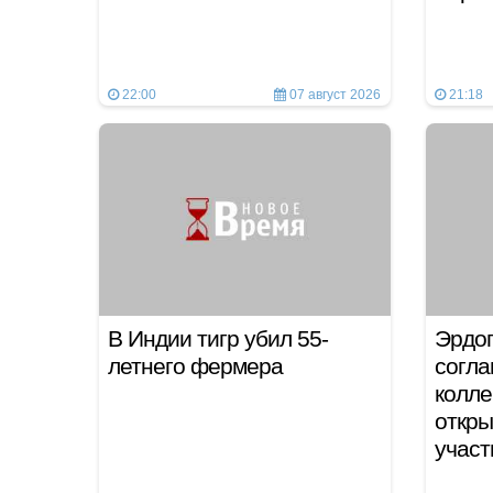
22:00
07 август 2026
21:18
В Индии тигр убил 55-
Эрдог
летнего фермера
согла
колле
откры
учас