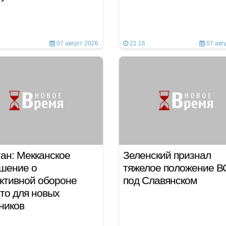
07 август 2026
21:16
07 авг
ан: Мекканское
Зеленский признал
шение о
тяжелое положение В
ктивной обороне
под Славянском
то для новых
тников