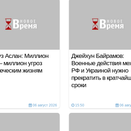
з Аслан: Миллион
Джейхун Байрамов:
 миллион угроз
Военные действия ме
еческим жизням
РФ и Украиной нужно
прекратить в кратчай
сроки
06 август 2026
15:50
06 авг