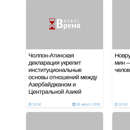
Чолпон-Атинская
Новру
декларация укрепит
мин —
институциональные
челов
основы отношений между
Азербайджаном и
Центральной Азией
19:00
06 август 2026
18:00