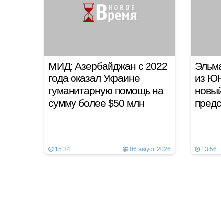
МИД: Азербайджан с 2022
Эльма
года оказал Украине
из Ю
гуманитарную помощь на
новы
сумму более $50 млн
предс
15:34
06 август 2026
13:56