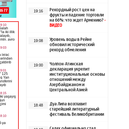
Рекордный рост цен на
19:16
фрукты и падение торговли
на 66%: что ждет Армению?
-
ВИДЕО
Уровень воды в Рейне
19:08
обновил исторический
рекорд обмеления
Чолпон-Атинская
19:00
декларация укрепит
институциональные основы
отношений между
Азербайджаном и
Центральной Азией
Дуа Липа возглавит
18:48
старейший литературный
фестиваль Великобритании
Салах официально стал