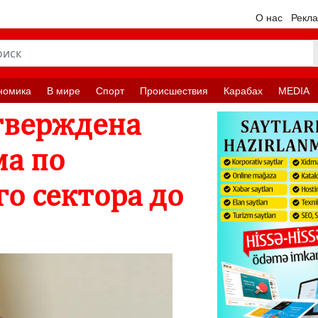
О нас
Рекл
номика
В мире
Спорт
Происшествия
Карабах
MEDIA
тверждена
ма по
о сектора до