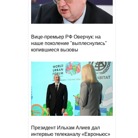
способность Солнца влиять
на жизнь на Земле
Киеву предрекли не
16:38
пережить зиму
Вице-премьер РФ Оверчук: на
наше поколение "выплеснулись"
В Британии поразились
16:28
бессовестному поведению
копившиеся вызовы
Зеленского
МИД РФ назвал небольшим
16:20
практический результат от
поездки Зеленского в США
Президент Ильхам Алиев дал
интервью телеканалу «Евроньюс»