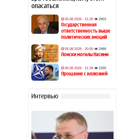
Уганды Давида Овори избили
опасаться
до смерти во время
ограбления
05.08.2026 - 21:26
2903
Государственная
Раскрыты подробности
ответственность выше
17:24
тайной свадьбы Джиджи
политических эмоций
Хадид и Брэдли Купера
05.08.2026 - 20:00
2489
Поиски могилы Насими
Сикорский: перенос здания
17:19
посольства РФ в Варшаве
чреват разрывом
05.08.2026 - 21:28
2355
дипотношений
Прощание с иллюзией
Врач объяснила, что
17:16
означает, если часто урчит
Интервью
живот
Посол Украины в Польше
17:06
похвалил Бандеру
Ученые обнаружили новую
16:55