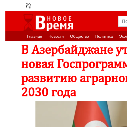
Главная
Новости
Oбщество
Политика
Эко
В Азербайджане у
новая Госпрограм
развитию аграрног
2030 года