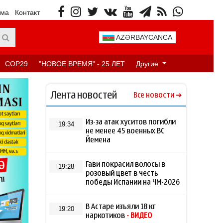
ама
Контакт
AZƏRBAYCANCA
COP29
"НОВОЕ ВРЕМЯ" - 25 ЛЕТ
Другие
Лента новостей
Все новости
Из-за атак хуситов погибли
19:34
не менее 45 военных ВС
Йемена
Гави покрасил волосы в
19:28
розовый цвет в честь
победы Испании на ЧМ-2026
В Астаре изъяли 18 кг
19:20
наркотиков
- ВИДЕО