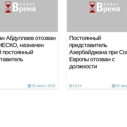
н Абдуллаев отозван
Постоянный
НЕСКО, назначен
представитель
й постоянный
Азербайджана при Со
тавитель
Европы отозван с
должности
06 август 2026
13:54
06 авг